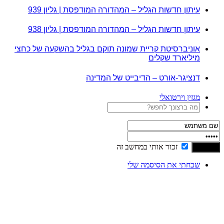
עיתון חדשות הגליל – המהדורה המודפסת | גליון 939
עיתון חדשות הגליל – המהדורה המודפסת | גליון 938
אוניברסיטת קריית שמונה תוקם בגליל בהשקעה של כחצי
מיליארד שקלים
דנציגר-אורט – הדיבייט של המדינה
מגזין וירטואלי
זכור אותי במחשב זה
שכחתי את הסיסמה שלי