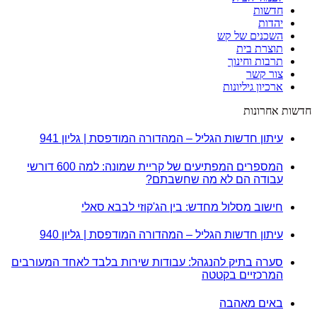
חדשות
יהדות
השכנים של קש
תוצרת בית
תרבות וחינוך
צור קשר
ארכיון גיליונות
חדשות אחרונות
עיתון חדשות הגליל – המהדורה המודפסת | גליון 941
המספרים המפתיעים של קריית שמונה: למה 600 דורשי
עבודה הם לא מה שחשבתם?
חישוב מסלול מחדש: בין הג'קוזי לבבא סאלי
עיתון חדשות הגליל – המהדורה המודפסת | גליון 940
סערה בתיק להנגהל: עבודות שירות בלבד לאחד המעורבים
המרכזיים בקטטה
באים מאהבה