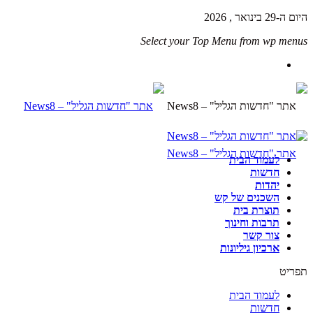
היום ה-29 בינואר , 2026
Select your Top Menu from wp menus
לעמוד הבית
חדשות
יהדות
השכנים של קש
תוצרת בית
תרבות וחינוך
צור קשר
ארכיון גיליונות
תפריט
לעמוד הבית
חדשות