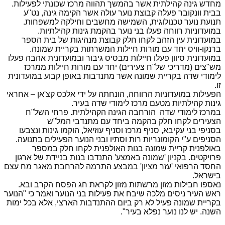
מחדש גינה קהילתית אשר בהמשך תהווה מרכז שכונתי לפעילות.
בבית וונקובר פעלה קבוצת נוער עולה אשר הקימה גינה, נט"ע
תנועת נוער טכנולוגית, השמישה מחשבים וחילקה למשפחות.
במועדוניות רווחה פעלו בני נוער בהקמת גינות קהילתיות.
במועדונית עין הזהב לקחו חלק קבוצת מנהיגות של בית הספר
ברנקו-וויס יחד עם מורות חיילות המשרתות בקריית שמונה.
במועדונית סיוון פעלו חיילות מבסיס גיבור ובמועדונית אהבה פעלו
מש"צים (מדריכי של"ח צעירים) יחד עם מורות חיילות ממרכז
לימודי שדה בקריית שמונה אשר מתנדבות באופן קבוע במועדונית
זו.
הפעילות במועדוניות הרווחה, הונחתה על ידי אלכס קצ'אן – אחראי
גינות קהילתיות מטעם מרכז לימודי שדה בעיר.
במרכז לימודי שדה הורחבה הגינה הקהילתית. פרחי השל"ח
הצעירים לקחו חלק בהקמה ביחד עם מתנדבי המל"ש
בסניפי בני עקיבא, סניף מרכז וסניף עוזיאל, הוקמו גינות ונצבעו
הסניפים ע"י הקומונריות רות וסתיו ובני הנוער הפעילים בתנועה.
באולפנית קריית שמונה בנות האולפנית לקחו חלק במספר
פרויקטים. בקניון 'שמונה באמצע' התנדבו בנות בניידת של ארגון
החסד הרפואי 'עזר מציון' במבצע התרמה להרחבת מאגר מח עצם
בישראל.
נאספו חבילות מזון מרשתות מזון לקראת חג הפסח הקרב ובא.
ראש העיר ניסים מלכה שיבח את פעילות בני הנוער ואמר כי "הנוער
בקריית שמונה פעיל לא רק ביום ההתנדבות הארצי, אלא בכל ימות
השנה. יש לנו נוער נפלא בעיר".