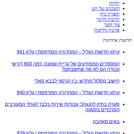
יהדות
השכנים של קש
תוצרת בית
תרבות וחינוך
צור קשר
ארכיון גיליונות
חדשות אחרונות
עיתון חדשות הגליל – המהדורה המודפסת | גליון 941
המספרים המפתיעים של קריית שמונה: למה 600 דורשי
עבודה הם לא מה שחשבתם?
חישוב מסלול מחדש: בין הג'קוזי לבבא סאלי
עיתון חדשות הגליל – המהדורה המודפסת | גליון 940
סערה בתיק להנגהל: עבודות שירות בלבד לאחד המעורבים
המרכזיים בקטטה
באים מאהבה
עיתון חדשות הגליל – המהדורה המודפסת | גליון 939