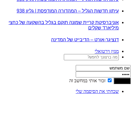
עיתון חדשות הגליל – המהדורה המודפסת | גליון 938
אוניברסיטת קריית שמונה תוקם בגליל בהשקעה של כחצי
מיליארד שקלים
דנציגר-אורט – הדיבייט של המדינה
מגזין וירטואלי
זכור אותי במחשב זה
שכחתי את הסיסמה שלי