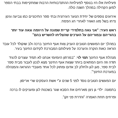
פעילויות אלו היו בנוסף לפעילויות ההתנדבותיות הרבות שמתקיימות בבתי הספר
למען הקהילה במהלך השנה כולה.
אירועים נוספים של יחידת הנוער העירונית ובתי ספר התיכוניים כמו צביעה וגינון
נדחו בשל מזג האוויר לאחרי חג הפסח.
ראש העיר: "אני גאה בתלמידי קריית שמונה על היוזמה וגאה עוד יותר
בהוריהם ובמוריהם על הערכים שהצליחו להשריש בהם"
במהלך יום המעשים הטובים העניק צוות אגף החינוך ברכה ולב שוקולד לכל עובד
הוראה כאות הוקרה והערכה על פעילותם המבורכת לקידום החינוך בעיר.
מנהלת אגף החינוך
תמי לוי
: "במרתון היומיומי אנחנו לא תמיד עוצרים להגיד
תודה וזה היום המתאים ביותר שצוות אגף החינוך מצא לנכון לעבור מבית ספר
לבית ספר, מגן לגן ולחלק לב אדום ומתוק לכל אחד מעובדי ההוראה והמנהלה
במערכת החינוך".
יום המעשים הטובים נוסד לפני 5 שנים ע"י אשת העסקים שרי אריסון.
בתמונה: ילדי גן ניצן מארחים את הסבא שגר בשכנות לגן ומעניקים לו ברכה
ופרחים תחת האמרה "והדרת פני זקן".