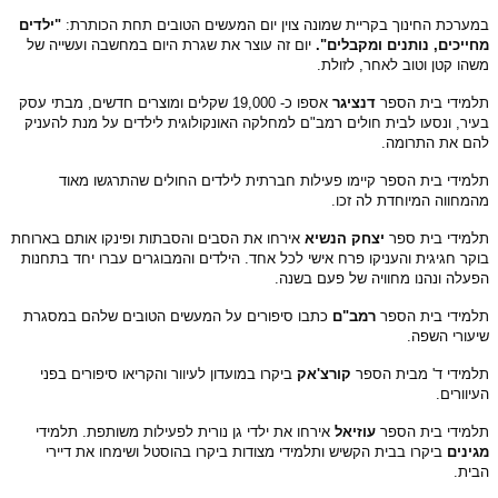
במערכת החינוך בקריית שמונה צוין יום המעשים הטובים תחת הכותרת:
"ילדים
מחייכים, נותנים ומקבלים".
יום זה עוצר את שגרת היום במחשבה ועשייה של
משהו קטן וטוב לאחר, לזולת.
תלמידי בית הספר
דנציגר
אספו כ- 19,000 שקלים ומוצרים חדשים, מבתי עסק
בעיר, ונסעו לבית חולים רמב"ם למחלקה האונקולוגית לילדים על מנת להעניק
להם את התרומה.
תלמידי בית הספר קיימו פעילות חברתית לילדים החולים שהתרגשו מאוד
מהמחווה המיוחדת לה זכו.
תלמידי בית ספר
יצחק הנשיא
אירחו את הסבים והסבתות ופינקו אותם בארוחת
בוקר חגיגית והעניקו פרח אישי לכל אחד. הילדים והמבוגרים עברו יחד בתחנות
הפעלה ונהנו מחוויה של פעם בשנה.
תלמידי בית הספר
רמב"ם
כתבו סיפורים על המעשים הטובים שלהם במסגרת
שיעורי השפה.
תלמידי ד' מבית הספר
קורצ'אק
ביקרו במועדון לעיוור והקריאו סיפורים בפני
העיוורים.
תלמידי בית הספר
עוזיאל
אירחו את ילדי גן נורית לפעילות משותפת. תלמידי
מגינים
ביקרו בבית הקשיש ותלמידי מצודות ביקרו בהוסטל ושימחו את דיירי
הבית.