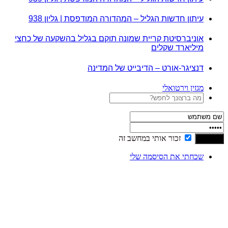
עיתון חדשות הגליל – המהדורה המודפסת | גליון 938
אוניברסיטת קריית שמונה תוקם בגליל בהשקעה של כחצי
מיליארד שקלים
דנציגר-אורט – הדיבייט של המדינה
מגזין וירטואלי
זכור אותי במחשב זה
שכחתי את הסיסמה שלי