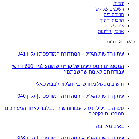
יהדות
השכנים של קש
תוצרת בית
תרבות וחינוך
צור קשר
ארכיון גיליונות
חדשות אחרונות
עיתון חדשות הגליל – המהדורה המודפסת | גליון 941
המספרים המפתיעים של קריית שמונה: למה 600 דורשי
עבודה הם לא מה שחשבתם?
חישוב מסלול מחדש: בין הג'קוזי לבבא סאלי
עיתון חדשות הגליל – המהדורה המודפסת | גליון 940
סערה בתיק להנגהל: עבודות שירות בלבד לאחד המעורבים
המרכזיים בקטטה
באים מאהבה
עיתון חדשות הגליל – המהדורה המודפסת | גליון 939