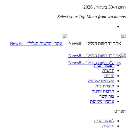
היום ה-30 בינואר , 2026
Select your Top Menu from wp menus
לעמוד הבית
חדשות
יהדות
השכנים של קש
תוצרת בית
תרבות וחינוך
צור קשר
ארכיון גיליונות
תפריט
לעמוד הבית
חדשות