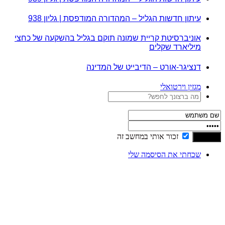
עיתון חדשות הגליל – המהדורה המודפסת | גליון 938
אוניברסיטת קריית שמונה תוקם בגליל בהשקעה של כחצי
מיליארד שקלים
דנציגר-אורט – הדיבייט של המדינה
מגזין וירטואלי
זכור אותי במחשב זה
שכחתי את הסיסמה שלי