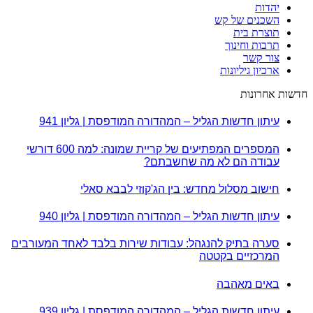
יהדות
השכנים של קש
תוצרת בית
תרבות וחינוך
צור קשר
ארכיון גיליונות
חדשות אחרונות
עיתון חדשות הגליל – המהדורה המודפסת | גליון 941
המספרים המפתיעים של קריית שמונה: למה 600 דורשי
עבודה הם לא מה שחשבתם?
חישוב מסלול מחדש: בין הג'קוזי לבבא סאלי
עיתון חדשות הגליל – המהדורה המודפסת | גליון 940
סערה בתיק להנגהל: עבודות שירות בלבד לאחד המעורבים
המרכזיים בקטטה
באים מאהבה
עיתון חדשות הגליל – המהדורה המודפסת | גליון 939