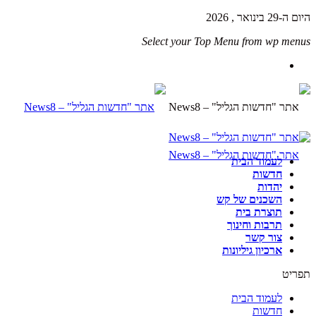
היום ה-29 בינואר , 2026
Select your Top Menu from wp menus
לעמוד הבית
חדשות
יהדות
השכנים של קש
תוצרת בית
תרבות וחינוך
צור קשר
ארכיון גיליונות
תפריט
לעמוד הבית
חדשות