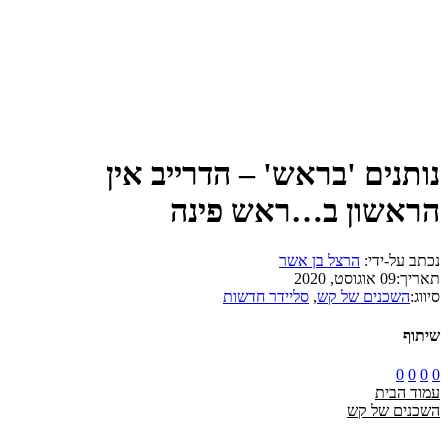
נותנים 'בראש' – הדרייב אין
הראשון ב…ראש פינה
נכתב על-ידי:
הרצל בן אשר
תאריך:
09 אוגוסט, 2020
סיווג:
השכנים של קש
,
סליידר חדשות
שיתוף
0
0
0
0
עמוד הבית
השכנים של קש