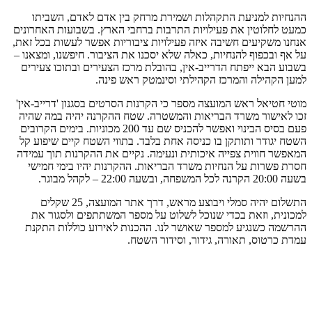
ההנחיות למניעת התקהלות ושמירת מרחק בין אדם לאדם, השביתו
כמעט לחלוטין את פעילויות התרבות ברחבי הארץ. בשבועות האחרונים
אנחנו משקיעים חשיבה איזה פעילויות ציבוריות אפשר לעשות בכל זאת,
על אף ובכפוף להנחיות, כאלה שלא יסכנו את הציבור. חיפשנו, ומצאנו –
בשבוע הבא ייפתח הדרייב-אין, בהובלת מרכז הצעירים ובתוכו צעירים
למען הקהילה והמרכז הקהילתי וסינמטק ראש פינה.
מוטי חטיאל ראש המועצה מספר כי הקרנות הסרטים בסגנון 'דרייב-אין'
זכו לאישור משרד הבריאות והמשטרה. שטח ההקרנה יהיה במה שהיה
פעם בסיס הבינוי ואפשר להכניס שם עד 200 מכוניות. בימים הקרובים
השטח יגודר ותותקן בו כניסה אחת בלבד. בתווי השטח קיים שיפוע קל
המאפשר חווית צפייה איכותית ונעימה. נקיים את ההקרנות תוך עמידה
חסרת פשרות על הנחיות משרד הבריאות. ההקרנות יהיו בימי חמישי
בשעה 20:00 הקרנה לכל המשפחה, ובשעה 22:00 – לקהל מבוגר.
התשלום יהיה סמלי ויבוצע מראש, דרך אתר המועצה, 25 שקלים
למכונית, וזאת בכדי שנוכל לשלוט על מספר המשתתפים ולסגור את
ההרשמה כשנגיע למספר שאושר לנו. ההכנות לאירוע כוללות התקנת
עמדת כרטוס, תאורה, גידור, וסידור השטח.