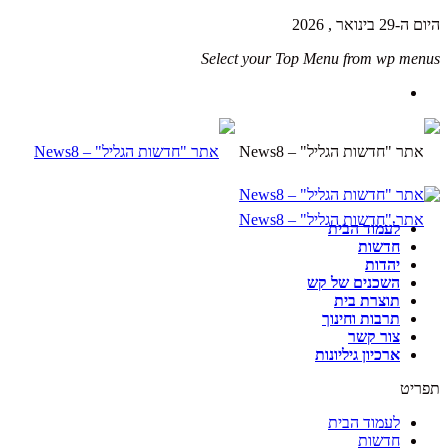
היום ה-29 בינואר , 2026
Select your Top Menu from wp menus
לעמוד הבית
חדשות
יהדות
השכנים של קש
תוצרת בית
תרבות וחינוך
צור קשר
ארכיון גיליונות
תפריט
לעמוד הבית
חדשות