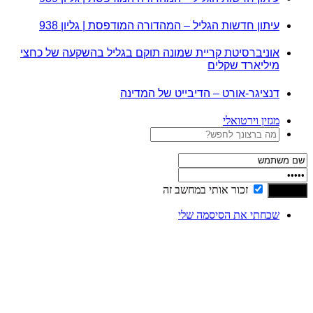
עיתון חדשות הגליל – המהדורה המודפסת | גליון 938
אוניברסיטת קריית שמונה תוקם בגליל בהשקעה של כחצי
מיליארד שקלים
דנציגר-אורט – הדיבייט של המדינה
מגזין וירטואלי
זכור אותי במחשב זה
שכחתי את הסיסמה שלי