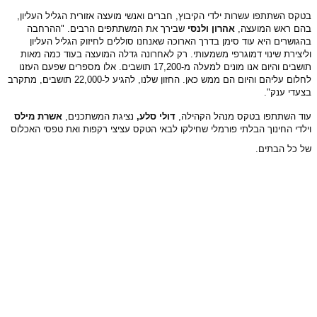
בטקס השתתפו עשרות ילדי הקיבוץ, חברים ואנשי מועצה אזורית הגליל העליון,
בהם ראש המועצה,
אהרון ולנסי
שבירך את המשתתפים הרבים. "ההרחבה
בהגושרים היא עוד סימן בדרך הארוכה שאנחנו סוללים לחיזוק הגליל העליון
וליצירת שינוי דמוגרפי משמעותי. רק לאחרונה גדלה המועצה בעוד כמה מאות
תושבים והיום אנו מונים למעלה מ-17,200 תושבים. אלו מספרים שפעם העזנו
לחלום עליהם והיום הם ממש כאן. החזון שלנו, להגיע ל-22,000 תושבים, מתקרב
בצעדי ענק".
עוד השתתפו בטקס מנהל הקהילה,
דולי סלע,
נציגת המשתכנים,
אשרת מילס
וילדי החינוך הבלתי פורמלי שחילקו לבאי הטקס עציצי רקפות ואת טפסי האכלוס
של כל הבתים.