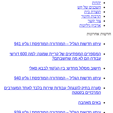
יהדות
השכנים של קש
תוצרת בית
תרבות וחינוך
צור קשר
ארכיון גיליונות
חדשות אחרונות
עיתון חדשות הגליל – המהדורה המודפסת | גליון 941
המספרים המפתיעים של קריית שמונה: למה 600 דורשי
עבודה הם לא מה שחשבתם?
חישוב מסלול מחדש: בין הג'קוזי לבבא סאלי
עיתון חדשות הגליל – המהדורה המודפסת | גליון 940
סערה בתיק להנגהל: עבודות שירות בלבד לאחד המעורבים
המרכזיים בקטטה
באים מאהבה
עיתון חדשות הגליל – המהדורה המודפסת | גליון 939