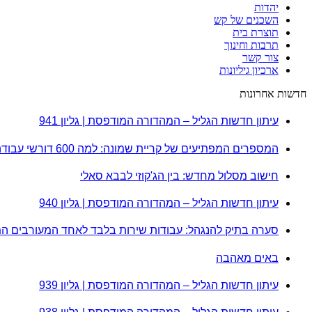
יהדות
השכנים של קש
תוצרת בית
תרבות וחינוך
צור קשר
ארכיון גיליונות
חדשות אחרונות
עיתון חדשות הגליל – המהדורה המודפסת | גליון 941
המספרים המפתיעים של קריית שמונה: למה 600 דורשי עבודה הם לא מה שחשבתם?
חישוב מסלול מחדש: בין הג'קוזי לבבא סאלי
עיתון חדשות הגליל – המהדורה המודפסת | גליון 940
סערה בתיק להנגהל: עבודות שירות בלבד לאחד המעורבים ה
באים מאהבה
עיתון חדשות הגליל – המהדורה המודפסת | גליון 939