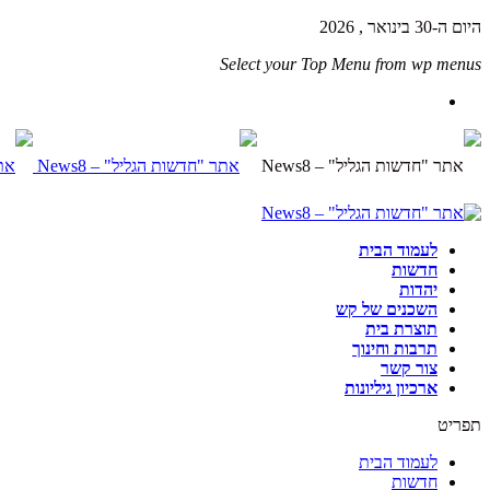
היום ה-30 בינואר , 2026
Select your Top Menu from wp menus
לעמוד הבית
חדשות
יהדות
השכנים של קש
תוצרת בית
תרבות וחינוך
צור קשר
ארכיון גיליונות
תפריט
לעמוד הבית
חדשות