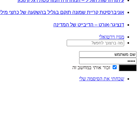
עיתון חדשות הגליל – המהדורה המודפסת | גליון 938
אוניברסיטת קריית שמונה תוקם בגליל בהשקעה של כחצי מיל
דנציגר-אורט – הדיבייט של המדינה
מגזין וירטואלי
זכור אותי במחשב זה
שכחתי את הסיסמה שלי