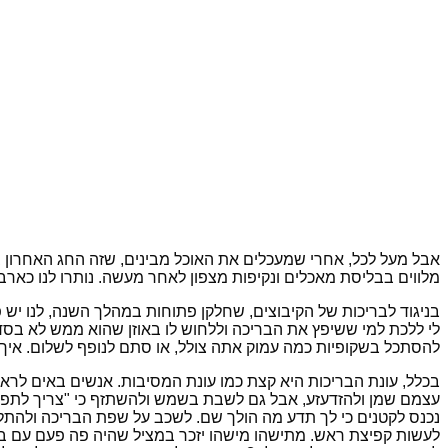
אבל מעל לכל, אחרי שמעכלים את האוכל מבינים, שזה החג האחרון
מלווים בבליסת מאכלים ונקיפות מצפון לאחר מעשה. נותרו לנו כארבעה
בניגוד לבריכות של הקיבוצים, שחלקן פתוחות במהלך השנה, לנו יש
לי ללכת למי ששיפץ את הבריכה וללחוש לו באוזן שהוא ממש לא בסדר,
להסתכל בשקופיות כמה עמוק אתה צולל, או סתם לנופף לשלום. איך במ
בכלל, עונת הבריכות היא קצת כמו עונת המסיבות. אנשים באים לרא
עצמם שמן ולהזדעזע, אבל גם לשבת בשמש ולהשתזף כי "צריך לתפוס
נכנס לקטנים כי לך תדע מה הולך שם. לשכב על שפת הבריכה ולהתלו
לעשות קפיצת ראש. מתישהו מישהו יזכר במציל שהיה פה פעם עם בגד