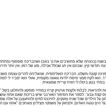
 בשנה (בהנחה שלא מחשיבים את ט' באב) ושהבריכה סופסוף נפתחה.
 חודשי קיץ, שבהם אין חג שכולל אכילה, סוג של רמז, אין יותר תירוצ
 פנינה קטנה משלנו, הבריכה האולימפית, שהצליחה להרים עצמה משנים
 הוא לקח ממני פיסת ילדות וגאווה מקומית, ואולי הוא יסביר לי למ
חי בטון ביטלו לי הוויה קריית שמונאית.
ות ולהראות, לבלות ולקנות ארטיק קרח במחיר מופקע ולהתלונן בקול
 קצת צבע". לספר את הסיפור האורבני שיש בריכות שאם אתה עושה 
נן על הילדים שכל שניה צועקים, להיכנס למים ולהתעצבן על אלה ש
 הים טנגה האדום, ולצחוק על משפטי מצילים מגוחכים "אתה עם הבגד