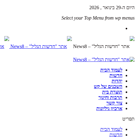
היום ה-29 בינואר , 2026
Select your Top Menu from wp menus
לעמוד הבית
חדשות
יהדות
השכנים של קש
תוצרת בית
תרבות וחינוך
צור קשר
ארכיון גיליונות
תפריט
לעמוד הבית
חדשות