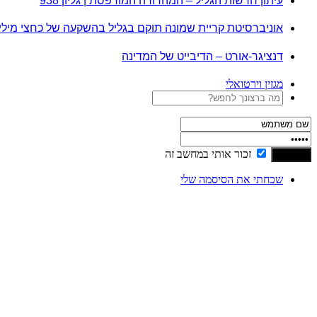
עיתון חדשות הגליל – המהדורה המודפסת | גליון 938
אוניברסיטת קריית שמונה תוקם בגליל בהשקעה של כחצי מיל
דנציגר-אורט – הדיבייט של המדינה
מגזין וירטואלי
זכור אותי במחשב זה
שכחתי את הסיסמה שלי