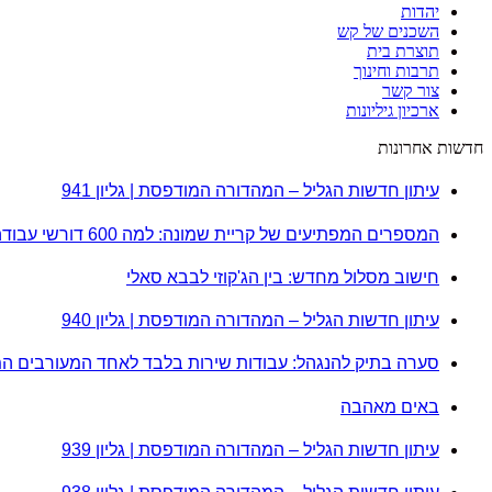
יהדות
השכנים של קש
תוצרת בית
תרבות וחינוך
צור קשר
ארכיון גיליונות
חדשות אחרונות
עיתון חדשות הגליל – המהדורה המודפסת | גליון 941
המספרים המפתיעים של קריית שמונה: למה 600 דורשי עבודה הם לא מה שחשבתם?
חישוב מסלול מחדש: בין הג'קוזי לבבא סאלי
עיתון חדשות הגליל – המהדורה המודפסת | גליון 940
סערה בתיק להנגהל: עבודות שירות בלבד לאחד המעורבים ה
באים מאהבה
עיתון חדשות הגליל – המהדורה המודפסת | גליון 939