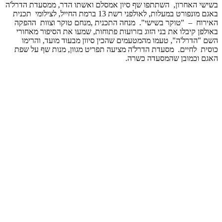
בשישי האחרון, השתתפו שף סיון אמסלם ואשתו הדר, ממסעדת הדרל'ה
באגם מונפורט במעלות, לאולפני רשת 13 ברמת החייל, לצילומי תכנית
האירוח – "טוקר בשישי". מנחה התכנית ,מנחם טוקר וצוות ההפקה
באולפן קיבלו את בני הזוג בזרועות פתוחות, שמעו את הסיפור מאחורי
השם "הדרל'ה", טעמו מהמטעמים שהכין סיוון מבעוד מועד, והרימו
כוסית לחיים. מסעדת הדרל'ה מציעה תפריט מגוון, מנות שף על שפת
האגם וכמובן שהמסעדה כשרה.