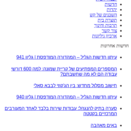
חדשות
יהדות
השכנים של קש
תוצרת בית
תרבות וחינוך
צור קשר
ארכיון גיליונות
חדשות אחרונות
עיתון חדשות הגליל – המהדורה המודפסת | גליון 941
המספרים המפתיעים של קריית שמונה: למה 600 דורשי
עבודה הם לא מה שחשבתם?
חישוב מסלול מחדש: בין הג'קוזי לבבא סאלי
עיתון חדשות הגליל – המהדורה המודפסת | גליון 940
סערה בתיק להנגהל: עבודות שירות בלבד לאחד המעורבים
המרכזיים בקטטה
באים מאהבה