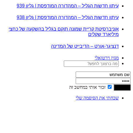
עיתון חדשות הגליל – המהדורה המודפסת | גליון 939
עיתון חדשות הגליל – המהדורה המודפסת | גליון 938
אוניברסיטת קריית שמונה תוקם בגליל בהשקעה של כחצי
מיליארד שקלים
דנציגר-אורט – הדיבייט של המדינה
מגזין וירטואלי
זכור אותי במחשב זה
שכחתי את הסיסמה שלי