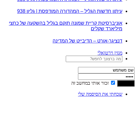
עיתון חדשות הגליל – המהדורה המודפסת | גליון 938
אוניברסיטת קריית שמונה תוקם בגליל בהשקעה של כחצי
מיליארד שקלים
דנציגר-אורט – הדיבייט של המדינה
מגזין וירטואלי
זכור אותי במחשב זה
שכחתי את הסיסמה שלי