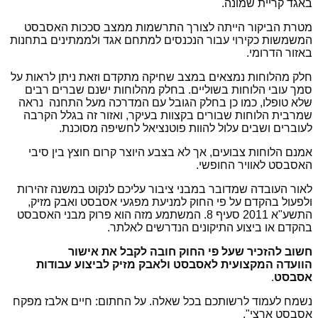
באגד קריית שמונה.
מטרת הביקור הייתה לצורך התרשמות ממצב סככות האסבסט
המשמשות כקירוי עבור הנכנסים למתחם אגד ולממתינים בתחנות
באזור הדרומי.
חלק מהלוחות נמצאים במצב שחיקה מתקדם וזאת ניתן לראות על
סמך עובי הלוחות בשוליים. בחלק מהלוחות ישנם שברים רבים
שלא טופלו, כמו כן בחלק הגובל עם המדרכה מעל התחנה נראה
שמרבית הלוחות שבורים בקצוות בעיקר, ואזור זה בגלל הקרבה
לעוברים ושבים עלול להוות פוטנציאל לחשיפה מסוכנת.
אמנם הלוחות צבועים, אך לא בצבע היוצר קרום חוצץ בין סיבי
האסבסט לאוויר החופשי.
לאור העובדה שמדובר במבני ציבור עליכם לנקוט במשנה זהירות
ולפעול בהקדם על פי החוק למניעת מפגעי אסבסט ואבק מזיק,
התשע"א 2011 סעיף 8. המשתמע מזה הוא פרוק מבני האסבסט
בהקדם או ביצוע התיקונים הנדרשים לאלתר.
חשוב להזכיר שעל פי החוק חובה לקבל את אישור
הוועדה
המקצועית
לאסבסט
ולאבק
מזיק לביצוע עבודות
אסבסט
.
נשמח לעמוד לרשותכם בכל שאלה. על החתום: חיים אלבז מפקח
אסבסט ארצי".