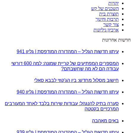
יהדות
השכנים של קש
תוצרת בית
תרבות וחינוך
צור קשר
ארכיון גיליונות
חדשות אחרונות
עיתון חדשות הגליל – המהדורה המודפסת | גליון 941
המספרים המפתיעים של קריית שמונה: למה 600 דורשי
עבודה הם לא מה שחשבתם?
חישוב מסלול מחדש: בין הג'קוזי לבבא סאלי
עיתון חדשות הגליל – המהדורה המודפסת | גליון 940
סערה בתיק להנגהל: עבודות שירות בלבד לאחד המעורבים
המרכזיים בקטטה
באים מאהבה
עיתון חדשות הגליל – המהדורה המודפסת | גליון 939