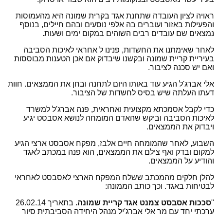
ראויה לציון העובדה שתחנת אגד בקרית שמונה היא מהעמוסות
והפעילות באזור ועוברים בה אלפי נוסעים ובהם חיילים, בנוסף
נמצאים שם עובדים רבים השוהים במקום ימים ושעות.
לאחר שאימתנו את החשדות, פנינו ל אחראי לאיכות הסביבה
בעיריית קריית שמונה ובקשנו שיבדוק אם אכן הטענות מבוססות
ואם יש סכנה לציבור.
אלי אברג'ל הגיע עוד באותו היום לתחנה ובחן את הממצאים. חוות
דעתו העלתה שיש בסיס לחשדות של הציבור.
כדי לקבל אסמכתא מקצועית ואחראית, פנה אברג'ל למשרד
לאיכות הסביבה וביקש שהאדם המומחה לנושא אסבסט יגיע
ויבדוק את הממצאים.
השבוע, לאחר שהמומחה חיים אלבז, מפקח אסבסט ארצי הגיע
למקום ובדק ואף צילם את הממצאים, הוא פנה במכתב לאגד
והודיע על הממצאים.
להלן חלקים מהמכתב ששלח המפקח הארצי לאסבסט לאחראי
לבטיחות באגד. וכך כותב הממונה:
"
סככות אסבסט צמנט אגד קריית שמונה.
בתאריך 26.02.14
ערכתי יחד עם מר אלי אברג'יל מנהל היחידה הסביבתית סיור