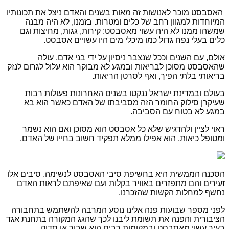
האסבסט מוכר לאנושות זה מאות בשנים והאדם ניצל את תכונותיו
המיוחדות למגוון רחב של כלים ומטרות. בזמנו, לא היה מבנה
שמשהו ממנו לא היה עשוי מאסבסט: קירות, גגות, מחיצות וגם
כלים בעלי נפח גדול כמו מיכלי מים היו עשויים אסבסט.
אולם, עם השנים וככל שנצבר ניסיון על ידי בני אדם, עולה
שהאסבסט מסוכן לבריאות ובמגע לא מבוקר הוא עלול לגרום לנזק
בריאותי בלתי הפיך, ואף לסרטן הריאות.
בעולם ובמדינת ישראל ננקטו בשנים האחרונות פעולות רבות
שעיקרן סילוק החומר הזה מסביבתו של האדם כאשר הוא בא
במגע לא בטוח עם הסביבה.
ראוי לציין ולהדגיש שלא כל אסבסט הוא מסוכן ואם הוא נשמר
ומטופל כיאות, הוא אפילו ממלא תפקיד חשוב בחייו של האדם.
הסכנה הממשית היא בחשיפת סיבי האסבסט לנשימה. סיבים אלו
זעירים והם מתפזרים באוויר בקלות ועם שאיפתם לראות האדם
נחשף למחלות הקשות שהזכרנו.
לפני מספר שבועות פנה אלינו נוסע המרבה להשתמש בתחבורה
הציבורית והפנה את תשומת ליבנו לכך שהגג המקורה בתחנת אגד
בעיר עשוי מאסבסט ובמקומות רבים הוא שבור או סדוק.