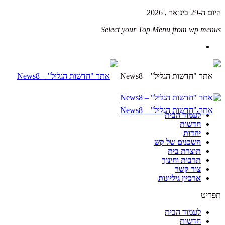
היום ה-29 בינואר , 2026
Select your Top Menu from wp menus
לעמוד הבית
חדשות
יהדות
השכנים של קש
תוצרת בית
תרבות וחינוך
צור קשר
ארכיון גיליונות
תפריט
לעמוד הבית
חדשות