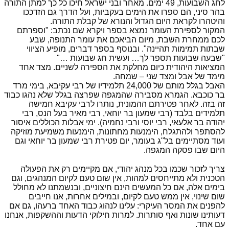
לחג השבועות, 49 ימים. מאחר ובני ישראל חיכו כל כך למתן התורה
בהר סיני, הם ספרו את הימים בעקביות, ועל הדרך גם הזדככו
והיטהרו לקראת היום הגדול והנורא של קבלת התורה
.
המקור לספירת העומר נמצא בספר ויקרא
שם נכתב: "וספרתם
לכם ממחרת השבת, מיום הביאכם את עומר התנופה, שבע
שבתות תמימות תהיינה". ובנוסף בספר דברים, מופיע הציווי
"שבעה שבועות תספר לך… ועשית חג שבועות …"
המציאות היהודית כיום מחלקת את הספירה לשניים. מצד אחד
מימד של אבל ומצד שני – שמחה.
האבל בגלל מותם של 24,000 תלמידיו של רבי עקיבא, בימי מרד
בר כוכבא. הגמרא מסבירה שהמגפה שפרצה בגלל שלא נהגו כבוד
זה בזה. לאחר פטירתם ההמונית, נותרו לרבי עקיבא חמישה
תלמידים בלבד (רבי שמעון בר יוחאי, רבי מאיר בעל הנס, רבי
יהודה בר אלעאי, רבי יוסי ורבי נחמיה). ימי אבלות הכוללים איסור
להסתפר ולהתגלח, הימנעות מחתונות, הימנעות משמיעת מוזיקה
ועוד מסתיימים בל"ג בעומר, יום פטירת רבי שמעון בר יוחאי וגם
היום שבו פסקה המגפה.
צריך לזכור שכמו בכל מנהג יהודי, אם מקיימים רק את הפעולה
הטכנית ולא מתייחסים למהות, אין שום טעם לקיום המנהגים, וגם
בימים אלה, אם כל המעשים הינם חיצוניים, ובנשמתנו לא מחולל
שום שינוי, אין ממש טעם לקיום, ובמילים אחרות, אנו חייבים
להפנים את המסר העיקרי: עלינו לנהוג כבוד האחד ברעהו, גם אם
דעותינו שונות ואף סותרות. למרות חילוקי הדעות וההשקפות, אנחנו
עם אחד
.