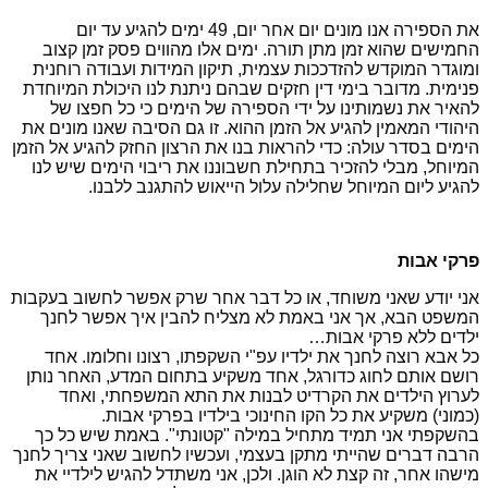
את הספירה אנו מונים יום אחר יום, 49 ימים להגיע עד יום
החמישים שהוא זמן מתן תורה. ימים אלו מהווים פסק זמן קצוב
ומוגדר המוקדש להזדככות עצמית, תיקון המידות ועבודה רוחנית
פנימית. מדובר בימי דין חזקים שבהם ניתנת לנו היכולת המיוחדת
להאיר את נשמותינו על ידי הספירה של הימים כי כל חפצו של
היהודי המאמין להגיע אל הזמן ההוא. זו גם הסיבה שאנו מונים את
הימים בסדר עולה: כדי להראות בנו את הרצון החזק להגיע אל הזמן
המיוחל, מבלי להזכיר בתחילת חשבוננו את ריבוי הימים שיש לנו
להגיע ליום המיוחל שחלילה עלול הייאוש להתגנב ללבנו
.
פרקי אבות
אני יודע שאני משוחד, או כל דבר אחר שרק אפשר לחשוב בעקבות
המשפט הבא, אך אני באמת לא מצליח להבין איך אפשר לחנך
ילדים ללא פרקי אבות…
כל אבא רוצה לחנך את ילדיו עפ"י השקפתו, רצונו וחלומו. אחד
רושם אותם לחוג כדורגל, אחד משקיע בתחום המדע, האחר נותן
לערוץ הילדים את הקרדיט לבנות את התא המשפחתי, ואחד
(כמוני) משקיע את כל הקו החינוכי בילדיו בפרקי אבות.
בהשקפתי אני תמיד מתחיל במילה "קטונתי". באמת שיש כל כך
הרבה דברים שהייתי מתקן בעצמי, ועכשיו לחשוב שאני צריך לחנך
מישהו אחר, זה קצת לא הוגן. ולכן, אני משתדל להגיש לילדיי את