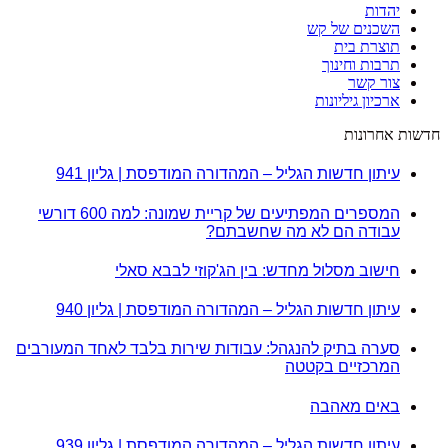
יהדות
השכנים של קש
תוצרת בית
תרבות וחינוך
צור קשר
ארכיון גיליונות
חדשות אחרונות
עיתון חדשות הגליל – המהדורה המודפסת | גליון 941
המספרים המפתיעים של קריית שמונה: למה 600 דורשי
עבודה הם לא מה שחשבתם?
חישוב מסלול מחדש: בין הג'קוזי לבבא סאלי
עיתון חדשות הגליל – המהדורה המודפסת | גליון 940
סערה בתיק להנגהל: עבודות שירות בלבד לאחד המעורבים
המרכזיים בקטטה
באים מאהבה
עיתון חדשות הגליל – המהדורה המודפסת | גליון 939