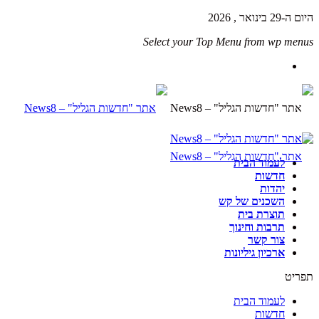
היום ה-29 בינואר , 2026
Select your Top Menu from wp menus
לעמוד הבית
חדשות
יהדות
השכנים של קש
תוצרת בית
תרבות וחינוך
צור קשר
ארכיון גיליונות
תפריט
לעמוד הבית
חדשות