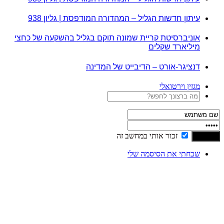
עיתון חדשות הגליל – המהדורה המודפסת | גליון 938
אוניברסיטת קריית שמונה תוקם בגליל בהשקעה של כחצי
מיליארד שקלים
דנציגר-אורט – הדיבייט של המדינה
מגזין וירטואלי
זכור אותי במחשב זה
שכחתי את הסיסמה שלי