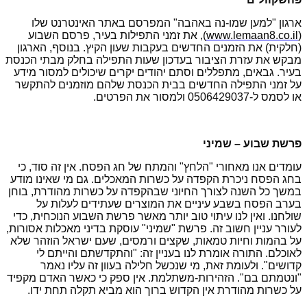
ארגון "למען שמו-נה באהבה" המפרסם באתר האינטרנט שלו
(
www.lemaan8.co.il
), את זמני התפילות בעיר, פרסם השבוע
(חלקית) את הזמנים החדשים בעקבות שעון הקיץ. בנוסף, הארגון
מבקש את עזרת הציבור בעדכון שעות התפילה בחלק מבתי הכנסת
בעיר. גבאים, מתפללים וסתם יהודים יקרים שיכולים למסור מידע
על זמני התפילה החדשים בבית הכנסת שלהם מוזמנים להתקשר
או לסמס ל-0506429037 ולמסור את הפרטים.
פרשת שבוע – שמיני
עומדים אנו מאחורי "הלחץ" והמתח של חג הפסח. אין זה סוד, כי
בחג הפסח ניכרת הקפדה על כשרות המאכלים. גם מי שאינו מודע
במשך כל השנה לצורך החיוני שבהקפדה על כשרות מהודרת, בוחן
בערב הפסח בשבע עיניים את המוצרים שעתידים לעלות על
שולחנו. ואין לנו עיתוי טוב יותר מאשר פרשת השבוע הנוכחית, כדי
לעורר עניין חשוב זה. פרשת "שמיני" עוסקת בדיני מאכלות אסורות,
על בהמות וחיות טמאות, שקצים ורמסים, שעם ישראל הוזהר שלא
לאוכלם. התורה אומרת לנו בעניין זה: "והתקדשתם והייתם לי
קדושים". ולעומת זאת, מי שנכשל חלילה בעוון זה עליו נאמר
"ונטמתם בם". הזהירות-משתלמת. אין ספק כי כאשר האדם מקפיד
על כשרות מהודרת אין הקדוש ברוך הוא מביא תקלה תחת ידו.