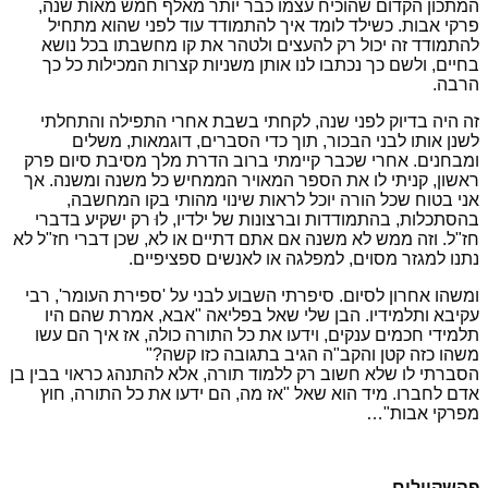
המתכון הקדום שהוכיח עצמו כבר יותר מאלף חמש מאות שנה,
פרקי אבות. כשילד לומד איך להתמודד עוד לפני שהוא מתחיל
להתמודד זה יכול רק להעצים ולטהר את קו מחשבתו בכל נושא
בחיים, ולשם כך נכתבו לנו אותן משניות קצרות המכילות כל כך
הרבה.
זה היה בדיוק לפני שנה, לקחתי בשבת אחרי התפילה והתחלתי
לשנן אותו לבני הבכור, תוך כדי הסברים, דוגמאות, משלים
ומבחנים. אחרי שכבר קיימתי ברוב הדרת מלך מסיבת סיום פרק
ראשון, קניתי לו את הספר המאויר הממחיש כל משנה ומשנה. אך
אני בטוח שכל הורה יוכל לראות שינוי מהותי בקו המחשבה,
בהסתכלות, בהתמודדות וברצונות של ילדיו, לוּ רק ישקיע בדברי
חז"ל. וזה ממש לא משנה אם אתם דתיים או לא, שכן דברי חז"ל לא
נתנו למגזר מסוים, למפלגה או לאנשים ספציפיים.
ומשהו אחרון לסיום. סיפרתי השבוע לבני על 'ספירת העומר', רבי
עקיבא ותלמידיו. הבן שלי שאל בפליאה "אבא, אמרת שהם היו
תלמידי חכמים ענקים, וידעו את כל התורה כולה, אז איך הם עשו
משהו כזה קטן והקב"ה הגיב בתגובה כזו קשה?"
הסברתי לו שלא חשוב רק ללמוד תורה, אלא להתנהג כראוי בבין בן
אדם לחברו. מיד הוא שאל "אז מה, הם ידעו את כל התורה, חוץ
מפרקי אבות"…
פהשקוולים