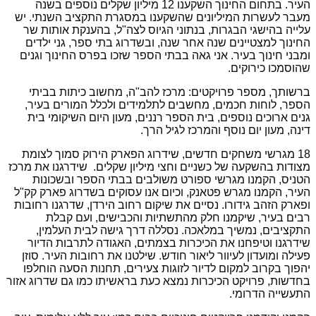
העיר. בתחום החינוך השקענו 12 מיליון שקלים נוספים בשנה
מעבר לעשרות המיליונים שהשקענו במסגרת התקציב השנתי. יש
עלייה בהישגי הבגרות, בנתוני הגיוס לצה"ל, בהענקת אותות שר
החינוך למצטיינים שנה אחר שנה, ובשדרוג בתי ספר, גני ילדים
ומבני חינוך בעיר. אני גאה בבתי הספר שזכו בפרס החינוך וגנים
שהוסמכו כירוקים.
ברשותך, מספר פרויקטים: מרכז להב"ה, מחשוב כיתות בביתי
הספר, לוחות חכמים, מחשבים לתלמידים ולכלל המורים בעיר,
גנים ארוכים נוספים, בית הספר רננים, מעון היום השיקומי בית
דינה, מעון יום נוסף והמרכז לגיל הרך.
18 מגרשי משחקים חדשים, שידרוג הפארק הירוק סמוך לצומת
מצודות בהשקעה של כשניים וחצי מיליון שקלים. שידרגנו את מרכז
הטניס, הקמנו מגרשי ספורט משולבים בבתי הספר ובשכונות
העיר, הקמנו מגרש פטאנק, וכיום אנו עסוקים בשדרוג פארק קק"ל
ופארק הזהב גידורו. נסיים את שיקום רחוב הירדן, שדרגנו רחובות
רבים בעיר, שיקמנו חלק מהתשתיות והכבישים, ועם קבלת
התקציבים, נמשיך במלאכה. נסללה דרך גישה לבית העלמין,
שידרגנו וטיפחנו את הכיכרות בצמתים, האגודה לתרבות הדיור
פעילה ומועדון לעיוור ליאור חודש. שילטנו את רחובות העיר. סוזן
יהפוך בקרוב למקום לדיור לזוגות צעירים, תחנות הסעה הוחלפו
בחדשות, פרויקט הכיכרות נמצא כעת בראשיתו כמו גם שדרוג אזור
התעשייה הדרומי.