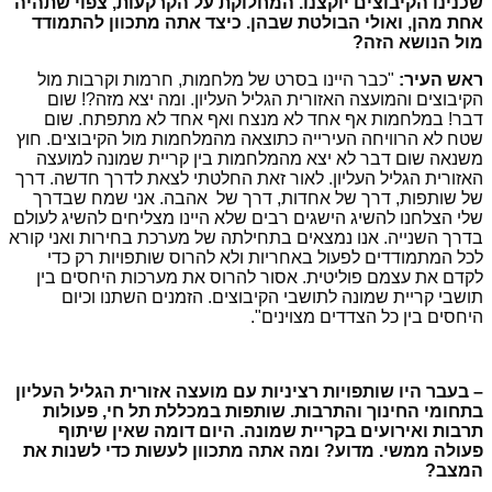
שכנינו הקיבוצים יוקצנו. המחלוקת על הקרקעות, צפוי שתהיה
אחת מהן, ואולי הבולטת שבהן. כיצד אתה מתכוון להתמודד
מול הנושא הזה?
ראש העיר:
"כבר היינו בסרט של מלחמות, חרמות וקרבות מול
הקיבוצים והמועצה האזורית הגליל העליון. ומה יצא מזה?! שום
דבר! במלחמות אף אחד לא מנצח ואף אחד לא מתפתח. שום
שטח לא הרוויחה העירייה כתוצאה מהמלחמות מול הקיבוצים. חוץ
משנאה שום דבר לא יצא מהמלחמות בין קריית שמונה למועצה
האזורית הגליל העליון. לאור זאת החלטתי לצאת לדרך חדשה. דרך
של שותפות, דרך של אחדות, דרך של אהבה. אני שמח שבדרך
שלי הצלחנו להשיג הישגים רבים שלא היינו מצליחים להשיג לעולם
בדרך השנייה. אנו נמצאים בתחילתה של מערכת בחירות ואני קורא
לכל המתמודדים לפעול באחריות ולא להרוס שותפויות רק כדי
לקדם את עצמם פוליטית. אסור להרוס את מערכות היחסים בין
תושבי קריית שמונה לתושבי הקיבוצים. הזמנים השתנו וכיום
היחסים בין כל הצדדים מצוינים".
– בעבר היו שותפויות רציניות עם מועצה אזורית הגליל העליון
בתחומי החינוך והתרבות. שותפות במכללת תל חי, פעולות
תרבות ואירועים בקריית שמונה. היום דומה שאין שיתוף
פעולה ממשי. מדוע? ומה אתה מתכוון לעשות כדי לשנות את
המצב?