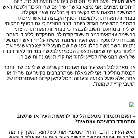
ראש העיר:
"פעם היו לי יחסים טובים עם תנועת הליכוד. היום
היחסים מצוינים. אני נמצא בקשר ישיר עם שרי הליכוד ולשכת ראש
הממשלה נמצאת עימי בקשר רציף בכל עת שאני זקוק לה.
בבחירות האחרונות למועצת הסניף הקבוצה בראשותי זכתה
במספר המושבים הגדול ביותר, דבר המוכיח כי גם בסניף המקומי
יש לי רוב מוחלט. חשוב להבהיר כי בבחירות האחרונות רצתי
ברשימה עצמאית למרות שעוד קודם לכן התפקדתי לליכוד. לאחר
שנבחרתי לתפקיד ראש העיר הוזמנתי אישית על ידי ראש הממשלה
נתניהו והשר משה כחלון לפגישה שם הוצע לי לייצג כראש עיר את
הליכוד בקריית שמונה ובצפון. הסכמתי לבקשה במיוחד לאור דבריו
של ראש הממשלה לסייע ולחזק את קריית שמונה ותושביה.
אני מאחל לכל ראש עיר את מערכת הקשרים שיש לי עם שרי וחברי
הכנסת מהליכוד. אני לא מאלה שמתרברבים בקשר עם שר זה או
אחר, אלא פועל בצנעה ובענווה והכול למען קידום האינטרסים של
תושבי קריית שמונה".
– האם תתמודד מטעם הליכוד לראשות העיר או שתשוב
ותתמודד ברשימה עצמאית?
ראש העיר:
"הדבר היחיד שמעניין אותי כעת הוא המשך קידומה
של קריית שמונה והמשך העשייה בעיר. כיום אני איש ליכוד וראש