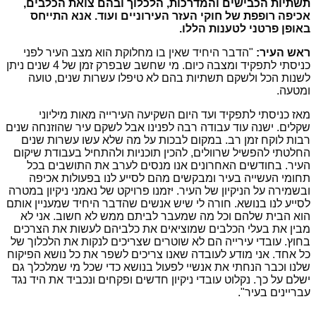
תשתיות הכבישים והמדרכות, הלכלוך ובהם צואת הכלבים,
אכיפה רופפת של חוקי העזר העירוניים ועוד. אנא התייחס
באופן פרטני לטענות הללו.
ראש העיר:
"הדבר היחיד שאין בו מחלוקת הוא מצב העיר לפני
כניסתי לתפקיד ומצבה כיום. מי שחשב שבפרק זמן של 4 שנים ניתן
לשנות הכל ולשקם תשתיות בהם לא טיפלו עשרות שנים, טועה
ומטעה.
מאז כניסתי לתפקיד ועד היום השקיעה העירייה מאות מיליוני
שקלים. ישנה עוד עבודה רבה לפנינו אבל לשקם עיר שהוזנחה שנים
רבות לוקח זמן רב. במקום לבכות על מה שלא עשו עשרות שנים
החלטתי להפשיל שרוולים, להכין תוכניות ולהתחיל בעבודת שיקום
העיר. בחודשים האחרונים אנו מנסים לערב את התושבים בכל
תחומי העשייה בעיר ומבקשים מהם לסייע לנו בפעולות אכיפה
ובשמירה על הניקיון של העיר. יזמנו פרויקט של נאמני ניקיון במטרה
לסייע לנו בנושא. חורה לי שיש אנשים שהדבר היחיד שמעניין אותם
הוא הבית שלהם וכל מה שמעבר לביתם ממש לא חשוב. אני לא
מבין את בעלי הכלבים שמוציאים את כלביהם לעשות את הצרכים
בחוץ. עובדי עירייה הם לא שוטרים שצריכים לנקות את הלכלוך של
כל אחד. אני מודע לעובדה שאנו צריכים לשפר את כל נושא הפיקוח
שלנו וכבר הנחתי את אנשיי לפעול בנושא כדי שכל מי שמלכלך גם
ישלם על כך. נקלוט עובדי ניקיון חדשים ופקחים ונכביד את היד נגד
עבריינים בעיר".