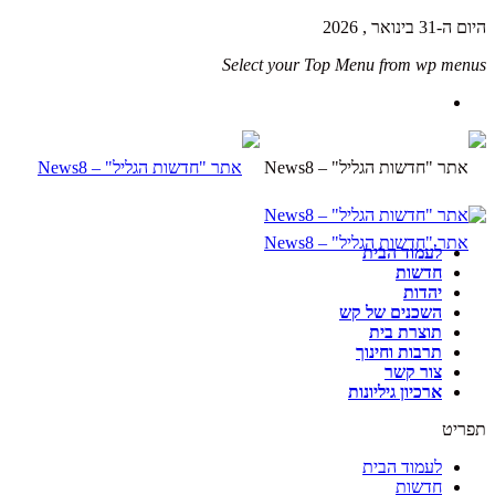
היום ה-31 בינואר , 2026
Select your Top Menu from wp menus
לעמוד הבית
חדשות
יהדות
השכנים של קש
תוצרת בית
תרבות וחינוך
צור קשר
ארכיון גיליונות
תפריט
לעמוד הבית
חדשות