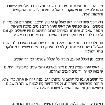
מיד אחרי חג הפסח והמימונה, תכנס המערכת הפוליטית לישורת
המובילה אל חודש אוקטובר ואל הבחירות לרשויות המקומיות
וראשות העיר.
רגע לפני שזה קורה ורגע שעל קו הזינוק יתייצבו מעומדים ומועמדות
נוספים, יצאנו לפגוש את ראש העיר הרב ניסים מלכה ולשאול
מספר שאלות, שאנחנו מניחים שרוב התושבים היו שואלים. כן, וגם
ולנסות לסכם את הקדנציה הראשונה בה הוא מכהן כראש עיר.
ההתלבטות הייתה קשה בגלל המסורת שהנהגנו במערכת "חדשות
הגליל" בשנים האחרונות, לא להתעסק בנושאים שנויים במחלוקת
בחגי ישראל.
היוצא מן הכלל הפעם, מעיד על הכלל שנשמר לאורך השנים.
…ראש העיר מציין בימים אלה כארבע וחצי שנים בתפקיד, והימים
שיבואו לא יהיו דומים לימים שחלפו.
כל תושב וטעמו כל תושב והעדפתו לגבי מנהיג זה או אחר, כדי שלא
תיהנה פרשנויות מיותרות, נקפיד להיות פֶּה לכמה שיותר תושבים
בשאלותינו, ומראה באשר לתשובותיו של העיר.
ראש העיר ישוב בלשכתו, בחולצה קיצית ובמצב רוח מרומם,