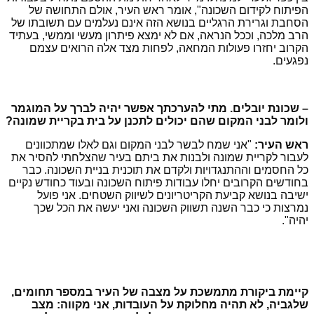
הפיתוח לקידום השכונה", אומר ראש העיר, אולם התחושה של
הסחבת וגרירת הרגליים בנושא הזה אינם נעלמים עם תשובתו של
הרב מלכה, וככל הנראה, אם לא ימצא פיתרון מעשי וממשי, בעתיד
הקרוב יחזרו פעולות המחאה, לפחות מצד אלה הרואים עצמם
נפגעים.
– שכונת יובלים. מתי להערכתך אפשר יהיה לברך על המוגמר
ולומר לבני המקום שהם יכולים לתכנן על בית בקריית שמונה?
ראש העיר:
"אני שמח לבשר לבני המקום וגם לאלו שמתכוונים
לעבור לקריית שמונה ולבנות את ביתם בעיר שהצלחתי להסיר את
כל החסמים וההתנגדויות ולקדם את תוכנית בניית השכונה. כבר
בחודשים הקרובים יחלו עבודות פיתוח השכונה ובעוד כחודש נקיים
ישיבה בנושא קביעת הקריטריונים לשיווק השטחים. אני פועל
נמרצות כי כבר השנה תשווק השכונה ואני יעשה את הכל שכך
יהיה".
קיימת ביקורת מתמשכת על מצבה של העיר במספר תחומים,
שלגביה, לא תהיה מחלוקת על העובדות, אני מקווה: מצב