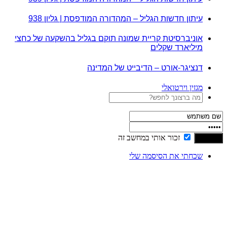
עיתון חדשות הגליל – המהדורה המודפסת | גליון 938
אוניברסיטת קריית שמונה תוקם בגליל בהשקעה של כחצי
מיליארד שקלים
דנציגר-אורט – הדיבייט של המדינה
מגזין וירטואלי
זכור אותי במחשב זה
שכחתי את הסיסמה שלי