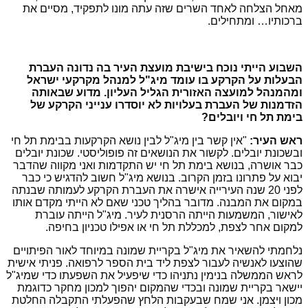
מאחל הצלחה לאחד השרים שזה עתה מונו לתפקיד, מסיים את
ברכותיו… ומתחילים.
השבוע הייתי נוכח בישיבת מועצת העיר בה נדונה העברת
הבעלות על הקרקע בו עומד מיג"ל למנהל מקרקעי ישראל
ומהמנהל למועצה האזורית הגליל העליון. מדוע שבאותה
הזדמנות של העברת בעלויות לא יוסדרו ענייני הקרקע של
בימת תל חי ויובלים?
ראש העיר:
"אין קשר בין מיג"ל לבין נושא הקרקעות בבימת תל חי
ובשכונת יובלים. לקשור את הנושאים זה פופוליסטי. שכונת יובלים
כבר אושרה, בנושא בימת תל חי יש התקדמות ואני מקווה שהדבר
יבוא על פתרונו בזמן הקרוב. בנושא מיג"ל חשוב להדגיש כי כבר
לפני 20 שנה העירייה אישרה את העברת הקרקע לעמותה שבנתה
במקום את המבנה. מדובר בהליך טכני שאם לא הייתי מקדם אותו
לאישור, המשמעות הייתה הרסנית לעיר. מיג"ל הייתה עוברת
למקום אחר לצפת, למכללת תל חי או אפילו טכניון בחיפה.
נלחמתי להשאיר את מיג"ל בקריית שמונה במיוחד לאור הפיתויים
שהוצעו לאנשיה לעבור לצפת ליד בית הספר לרפואה. פניתי אישית
לראש הממשלה בנימין נתניהו כדי שיפעיל את השפעתו כדי שמיג"ל
יישאר בקריית שמונה ובכדי שהמקום יהפוך למכון מחקר כדוגמת
מכון ויצמן. אני שמח שבעקבות הלחץ שהפעלתי התקבלה החלטת