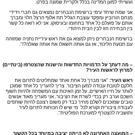
ועשייתי למען המדינה בכלל ולקריית שמונה בפרט.
אני שמח שיחד עימי ברשימת הנבחרים נמצאים גם חברי וידידי
מנחם הורוביץ ומפקד עוצבת הגליל תת אלוף הרצל הלוי ומברך
אותם על פועלם כל אחד בתחומו ובעיסוקו. אני לא רואה כל קשר
בין הבחירה הזו לבין הבית היהודי.
ברשימת הנבחרים ניתן למצוא גם את ראש עיריית נתניה שמזוהה
עם תנועת הליכוד, אז גם אותה תשאלו את אותה שאלה?!".
– מה דעתך על הדמויות החדשות והישנות שהצטרפו (בינתיים)
למרוץ לראשות העיר?
ראש העיר:
"אני מברך כל אחת ואחד שמחליטים לתרום את
חלקם לטובת עבודה למען הציבור. צריך להעריך כל אחד שמוכן
לוותר על חייו האישיים, על זמן האיכות עם המשפחה ולהיות חשוף
השכם וערב רק בכדי לשרת את הציבור. אני מעריך מאוד אנשים
טובים שמוכנים לשלם מחיר כבד רק משום רצונם להיות שותפים
לעבודה ציבורית וקורא לכל מי שיש לו הכוחות לתרום לעיר
ותושביה להצטרף למערכת הפוליטית".
– המועצה האחרונה לא הייתה יציבה במיוחד בכל הקשור