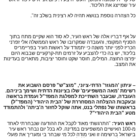
עיר שמייצג את הליכוד.
כל הצהרה נוספת בנושא תהיה לא רצינית בשלב זה".
על אף דבריו אלה של ראש העיר, לא סוד הוא שקיים מתח בתוך
הסניף המקומי, והעובדה שמקרובו של ראש הממשלה אלי זפרני
הכריז לפני יותר משנה כי יתמודד על ראשות העיר בפריימריס
בליכוד, יש בה כדי להצביע על זרמים תת-קרקעיים שבבוא היום
יפרצו החוצה. המילים, חוסר שקט וחוסר יציבות, מתארים בעדינות
את המצב.
– עיתון 'המגזר' הדתי-ציוני, "מוצ"ש" פרסם השבוע את
רשימת 'מאה המשפיעים' שלו בציונות הדתית ושימך ביניהם.
העובדה, שבעבר השתייכת למפלגת המפד"ל ועמדת בראשה
ובעקבות ההצלחה המסחררת של 'הבית היהודי' (המפד"ל)
בראשותו של נפתלי בנט, אתה שוקל לחזור ה'ביתה' ולהתמודד
מטע "הבית היהודי"?
ראש העיר:
"התרגשתי מאוד לקבל את ההודעה שנבחרתי לאחד
מ-100 האישיים המשפיעים במדינה. לא בכל יום נבחר ראש עיר
בישראל ברשימה זו ואני מודה לכל מי שבחר בי ומעריך את פועלי