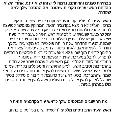
בבחירת סגנים והדחתם. נדמה לי שזהו שיא גינס, אחרי השיא
בהדחת ראשי ערים בקריית שמונה. מה ההסבר שלך למה
שקרה?
ראש העיר:
"הפוליטיקה תמיד שיחקה בקריית שמונה תפקיד
מרכזי. הגלגל לא הומצא בקדנציה הזאת. המחוקק מאפשר למועצה
לפטר, להדיח ולמנות סגנים ואת זה בדיוק המועצה עשתה. אני רק
יכול להצטער שנעשה עוול לסגנית ראש העיר לשעבר ד"ר יפעת
שאשא ביטון שפעלה ועדיין פועלות רבות לקידום החינוך בקריית
שמונה. לצערי ההדחה שלה הייתה פוליטית ולא מקצועית ועל כך
חורה לי. לשמחתי גם לאחר פיטוריה המשיכה יפעת להצעיד את
החינוך קדימה תוך שהיא לא מאפשרת לגורמים פוליטיים הרסניים
להפריע ולחבל במערכת החינוך האיכות בקריית שמונה. זו
ההזדמנות להודות למ"מ וסגן ראש העיר עמרם שחר על עבודה
בהתנדבות וסביב השעון למען התעשייה והמפעלים בקריית שמונה
ולסגן מאיר לוי על פועלו רב השנים למען ציבור התושבים בעיר. אני
שמח שהתברכתי בסגן ראש עיר כדוגמת ד"ר בוריס סידלקובסקי
שפועל לא רק למען אוכלוסיית העולים, אלא למען ציבור התושבים
כולו בפתרון בעיות".
– מה ההישגים הבולטים שלך כראש עיר בקדנציה הזאת?
ראש העיר הרב ניסים מלכה:
"העשייה שלנו בכל מקום ברחבי