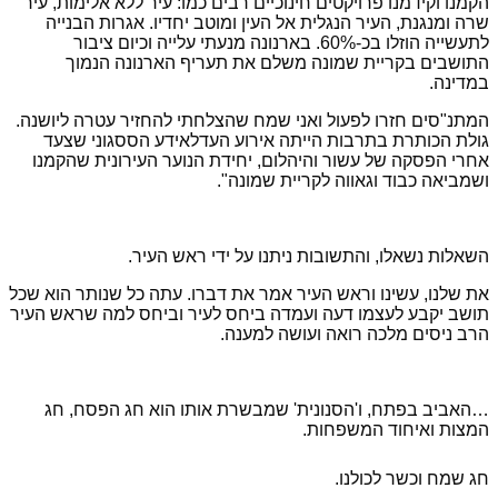
הקמנו וקידמנו פרויקטים חינוכיים רבים כמו: עיר ללא אלימות, עיר
שרה ומנגנת, העיר הנגלית אל העין ומוטב יחדיו. אגרות הבנייה
לתעשייה הוזלו בכ-60%. בארנונה מנעתי עלייה וכיום ציבור
התושבים בקריית שמונה משלם את תעריף הארנונה הנמוך
במדינה.
המתנ"סים חזרו לפעול ואני שמח שהצלחתי להחזיר עטרה ליושנה.
גולת הכותרת בתרבות הייתה אירוע העדלאידע הססגוני שצעד
אחרי הפסקה של עשור והיהלום, יחידת הנוער העירונית שהקמנו
ושמביאה כבוד וגאווה לקריית שמונה".
השאלות נשאלו, והתשובות ניתנו על ידי ראש העיר.
את שלנו, עשינו וראש העיר אמר את דברו. עתה כל שנותר הוא שכל
תושב יקבע לעצמו דעה ועמדה ביחס לעיר וביחס למה שראש העיר
הרב ניסים מלכה רואה ועושה למענה.
…האביב בפתח, ו'הסנונית' שמבשרת אותו הוא חג הפסח, חג
המצות ואיחוד המשפחות.
חג שמח וכשר לכולנו.