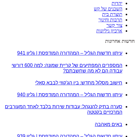
יהדות
השכנים של קש
תוצרת בית
תרבות וחינוך
צור קשר
ארכיון גיליונות
חדשות אחרונות
עיתון חדשות הגליל – המהדורה המודפסת | גליון 941
המספרים המפתיעים של קריית שמונה: למה 600 דורשי
עבודה הם לא מה שחשבתם?
חישוב מסלול מחדש: בין הג'קוזי לבבא סאלי
עיתון חדשות הגליל – המהדורה המודפסת | גליון 940
סערה בתיק להנגהל: עבודות שירות בלבד לאחד המעורבים
המרכזיים בקטטה
באים מאהבה
עיתון חדשות הגליל – המהדורה המודפסת | גליון 939