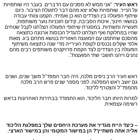
ראש העיר:
"אני ממש לא מסכים עם הדברים. בעבר היו שותפויות
על הנייר. שותפויות שלא יצא מהם דבר לתועלת הציבור. כיום
שיתוף הפעולה בין הצדדים הוא כן ואמיתי. הקמנו צוותי עבודה
בנושאי חינוך, איכות הסביבה, קידום תוכניות נוער משותפות,
תעשייה ותשתיות. במסגרת שיתופי הפעולה הצלחנו לקבל שטחים
שהיו במחלוקת ואף הצלחנו להגדיל הכנסות ארנונה כתוצאה
מהסכם שחתמנו עם המועצה האזורית בנושא מתחם ביג. מאות
אלפי שקלים נכנסים לקופת העירייה מדי שנה כתוצאה משיתוף
הפעולה בין הצדדים לצד הקמת פרויקטים משותפים רבים מהם
נהנים וייהנו תושבי שתי המועצות".
ראש העיר הרב ניסים מלכה, היה חבר המפד"ל משך שנים, ושנים
גם יושב ראש המפלגה. לפני מספר שנים פרש הרב מלכה
מהמפד"ל והצטרף לליכוד.
למרות היותו חבר הליכוד, הוא התמודד בבחירות האחרונות בראש
רשימה עצמאית.
– כיצד היית מגדיר את מערכת היחסים שלך במפלגת הליכוד
אליה אתה משתייך? הן במישור המקומי והן במישור הארצי.