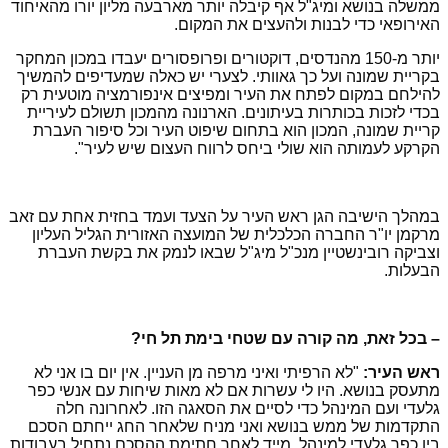
ממשלה בנושא ומיג"ל אף קיבלה יותר מארבעה מליון יורו מהאיחוד
האירופאי כדי לבנות ולהעצים את המקום.
יותר מ-150 מהנדסים, דוקטורים ופרופסורים יעבדו במכון המחקר
בקריית שמונה ועל כך גאוותי. לצערי יש כאלה שמעדיפים להמשיך
להילחם במקום לפתח את העיר ומפיצים אינפורמציה מוטעית רק
בכדי לזכות בכותרות בעיתונים. הארנונה מהמכון תשולם לעיריית
קריית שמונה, המכון הוא בתחום שיפוט העיר וכל סיפור העברת
הקרקע לעמותה הוא שולי ביחס לרווח העצום שיש לעיר".
במהלך הישיבה הגן ראש העיר על הצעד ועמד בחזית אחת עם זאב
מרקמן יו"ר החברה הכלכלית של המועצה האזורית הגליל העליון
וצביקה רובינשטיין מנכ"ל מיג"ל שבאו לנמק את בקשת העברת
הבעלות.
– בכל זאת, מה קורה עם שטחי בימת תל חי?
ראש העיר:
"לא הרפיתי ואיני מרפה מן העניין. אין יום בו אני לא
מתעסק בנושא. היו לי עשרות אם לא מאות שיחות עם אנשי כפר
גלעדי ועם המינהל כדי לסיים את הסאגה הזו. לאחרונה חלה
התקדמות של ממש בנושא ואני מניח שלאחר החג ייחתם הסכם
בין כפר גלעדי למינהל. מייד לאחר חתימת ההסכם נתחיל בעבודות