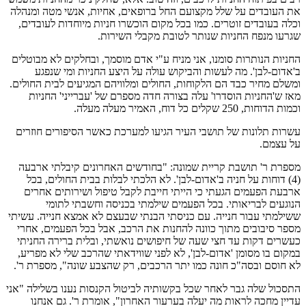
את העובדים על שלל מקצועם החל ברופאים, אחיות, אנשי מטה ומנהלה
וכלה בעובדים זוטרים. כמו בכל מקום הוכשרו חניות מיוחדות לעובדים,
שגרעו מנפח החניות שנותר לטובת מקבלי השירות.
החניות הנותרות סומנו, אני מניח ע"י אדם מוסמך, ובחלקים לא מבוטלים
ב'אדום-לבן'. מה לעשות והביקוש עולה על היצע החניות ומי שנפגע
ומשלם מחיר כבד הם הלקוחות, החולים ומלוויהם המגיעים לבית החולים.
מאז ש'החניות הוסדרו' עלה בצורה חדה מספרם של 'עברייני' החניות
וכמות הדוחות, 250 שקלים כל דוח, האמיר מעלה מעלה.
עשרות תלונות של תושבי העיר הגיעו למערכת כאשר הסיפורים חוזרים
על עצמם.
מספרת ר' תושבת קריית שמונה: "בחודשים האחרונים קיבלתי ארבעה
(4) דוחות על חניה ב'אדום-לבן'. לא הלכתי לבלות בבית החולים, בכל
ארבעת הפעמים הגעתי כי הייתי חייבת לקבל טיפול ושירותים אחרים
הנוגעים לבריאותי. בכל הפעמים שילמתי בכניסה וחשבתי לתומי
ששילמתי עבור חנייה. עם כניסתי הבנתי שבעצם לא אמצא חנייה. עשיתי
מספר סיבובים מתוך כוונה להחנות את הרכב, אבל בכל הפעמים, אחרי
כעשרים דקות עד חצי שעה של חיפושים נואשתי, ובלית ברירה החניתי
במקום בו מסומן 'אדום-לבן', לא לפני שווידאתי שהרכב שלי לא מפריע,
לא חוסם ובסה"כ חונה כמו יתר הרכבים, רק שהצבע שונה", מספרת ר'.
התסכול שלה גבר לאחר שכל בקשותיה לביטול הקנסות נענו בשלילה "אני
עדיין מחכה לראות מה יעלה בערעור האחרון", אומרת ר'. גם אנחנו