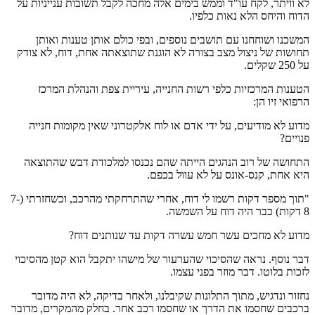
לא וויתר, לקח עו"ד וממש בימים אלה מחכה לקבל תשובות ענייניות על
הדוח והיחס הלא נאות כלפיו.
המשכנו ושוחחנו עם תושבים נוספים, ובפי כולם אותן טענות ואותן
תחושות של ניצול מצב בצורה לא הוגנת שתוצאתה אחת, דוח, לא צודק
על 250 שקלים.
הטענות המרכזיות כלפי רשות החנייה, עיריית צפת והנהלת המרכז
הרפואי זיו הן:
מדוע לא מודיעים, על ידי אדם או לוח אלקטרוני שאין מקומות חנייה
פנויים?
התחושה של רוב הנהגים הייתה שהם נכנסו למלכודת דבש שהתוצאה
היא אחת, קנס-אונס על לא עוול בכפם.
"תוך מספר דקות רשמו לי דוח, אחרי שהתרחקתי מהרכב, וכשחזרתי (7-
8 דקות) כבר היה דוח על השמשה.
מדוע לא מחכים עשר חמש עשרה דקות עד שנותנים דוח?
דבר נוסף. נראה שהסיכוי שהערעור של מישהו יתקבל הוא קטן מהסיכוי
לזכות בלוטו. דבר מוזר בפני עצמו.
נחזור ונדגיש, מתוך התלונות שקיבלנו, ולאחר בדיקה, לא היה מדובר
ברכבים שחסמו את הדרך או שחסמו רכב אחר. בחלק מהמקרים, מדובר