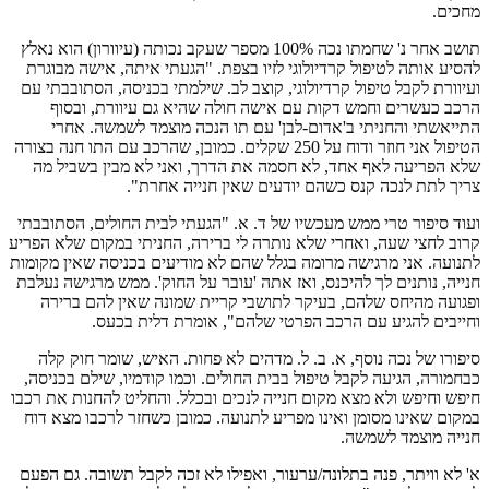
מחכים.
תושב אחר נ' שחמתו נכה 100% מספר שעקב נכותה (עיוורון) הוא נאלץ
להסיע אותה לטיפול קרדיולוגי לזיו בצפת. "הגעתי איתה, אישה מבוגרת
ועיוורת לקבל טיפול קרדיולוגי, קוצב לב. שילמתי בכניסה, הסתובבתי עם
הרכב כעשרים וחמש דקות עם אישה חולה שהיא גם עיוורת, ובסוף
התייאשתי והחניתי ב'אדום-לבן' עם תו הנכה מוצמד לשמשה. אחרי
הטיפול אני חוזר ודוח על 250 שקלים. כמובן, שהרכב עם התו חנה בצורה
שלא הפריעה לאף אחד, לא חסמה את הדרך, ואני לא מבין בשביל מה
צריך לתת לנכה קנס כשהם יודעים שאין חנייה אחרת".
ועוד סיפור טרי ממש מעכשיו של ד. א. "הגעתי לבית החולים, הסתובבתי
קרוב לחצי שעה, ואחרי שלא נותרה לי ברירה, החניתי במקום שלא הפריע
לתנועה. אני מרגישה מרומה בגלל שהם לא מודיעים בכניסה שאין מקומות
חנייה, נותנים לך להיכנס, ואז אתה 'עובר על החוק'. ממש מרגישה נעלבת
ופגועה מהיחס שלהם, בעיקר לתושבי קריית שמונה שאין להם ברירה
וחייבים להגיע עם הרכב הפרטי שלהם", אומרת דלית בכעס.
סיפורו של נכה נוסף, א. ב. ל. מדהים לא פחות. האיש, שומר חוק קלה
כבחמורה, הגיעה לקבל טיפול בבית החולים. וכמו קודמיו, שילם בכניסה,
חיפש וחיפש ולא מצא מקום חנייה לנכים ובכלל. והחליט להחנות את רכבו
במקום שאינו מסומן ואינו מפריע לתנועה. כמובן כשחזר לרכבו מצא דוח
חנייה מוצמד לשמשה.
א' לא וויתר, פנה בתלונה/ערעור, ואפילו לא זכה לקבל תשובה. גם הפעם