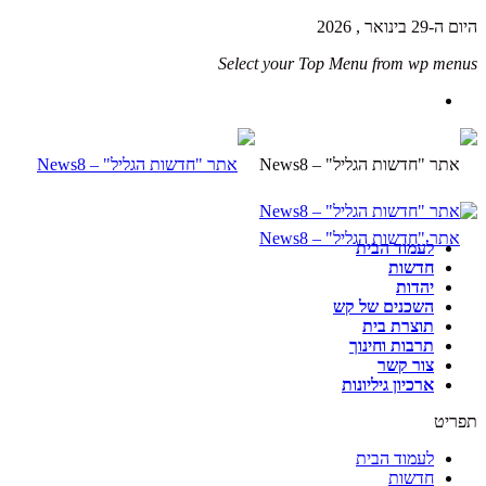
היום ה-29 בינואר , 2026
Select your Top Menu from wp menus
לעמוד הבית
חדשות
יהדות
השכנים של קש
תוצרת בית
תרבות וחינוך
צור קשר
ארכיון גיליונות
תפריט
לעמוד הבית
חדשות