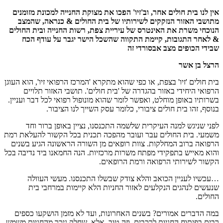
אין לנו בית חולים אחר, וב'זיו' הפכו את מצוקת החנייה למכונת מזומנים
מתושבי האזור הנזקקים לשירותיו של בית החולים & כנראה, שהמצב
הנוכחי משרת את האינטרס של עיריית צפת, רשות החנייה ובית החולים
& לאחר התגובות, קיימת התקווה שהשכל הישר יגבר על עודף הכח
שבידי הכופים מצב אבסורדי זה
הרצל בן אשר
בית חולים 'זיו' בצפת, או כפי שהוא מתקרא 'המרכז הרפואי זיו', הוא העוגן
הרפואי היחידי באזור בהגדרה של 'בית חולים'. תושבי האזור תלויים
בשרותיו באופן מוחלט, ואפשר לומר שהוא מונופול רפואי לכל דבר ועניין.
בנוסף, זהו בית חולים ציבורי, כלומר עסק השייך לנו הציבור.
לפני שניגש למנה העיקרית שלשמה התכנסנו, נציין באופן ברור וחד
משמעי. בית החולים עבר ועובר מהפכה תכנית בכל הקשור להעלאת רמת
הרפואה ברוב המחלקות. צוות רופאים מן השורה הראשונה הגיע בשנים
והוא מאייש בתפקידי מפתח משרות מרכזיות. הנה החמאנו ביד נדיבה בכל
הקשור לשירותי הרפואה ורמת הרופאים.
…עכשיו לעניין הכואב והלא צודק שבשלו התכנסנו. מעשי העוולה
שנעשים לנהגים הנקלעים לאזור החניות הלא קיימות במרחבי בית
החולים.
במה הדברים אמורים? בשנים האחרונות, ועד לא מזמן הושקעו כספים
רבים בפיתוח החניות לרכבים, וזה טוב. אלא, שחלק ניכר מהחניות משמש