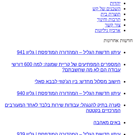
יהדות
השכנים של קש
תוצרת בית
תרבות וחינוך
צור קשר
ארכיון גיליונות
חדשות אחרונות
עיתון חדשות הגליל – המהדורה המודפסת | גליון 941
המספרים המפתיעים של קריית שמונה: למה 600 דורשי
עבודה הם לא מה שחשבתם?
חישוב מסלול מחדש: בין הג'קוזי לבבא סאלי
עיתון חדשות הגליל – המהדורה המודפסת | גליון 940
סערה בתיק להנגהל: עבודות שירות בלבד לאחד המעורבים
המרכזיים בקטטה
באים מאהבה
עיתון חדשות הגליל – המהדורה המודפסת | גליון 939