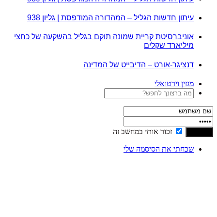
עיתון חדשות הגליל – המהדורה המודפסת | גליון 938
אוניברסיטת קריית שמונה תוקם בגליל בהשקעה של כחצי
מיליארד שקלים
דנציגר-אורט – הדיבייט של המדינה
מגזין וירטואלי
זכור אותי במחשב זה
שכחתי את הסיסמה שלי