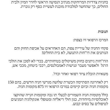
בחניות צדדיות המרוחקות מנתיב הנסיעה הראשי לחדר המיון ולבית
החולים, כך שהחשד למלכודת מובנת לעשיית כסף רק גוברת.
תגובות
המרכז הרפואי זיו בצפת:
פקחי החניה של עיריית צפת, הם האחראים על אכיפת החוק והם
הנותנים את דו"חות התנועה, לא בית החולים!
הדו"חות ניתנים כחוק משיקולים בטיחותיים, בכדי לא לסכן את הולכי
הרגל ולאפשר מעבר ונגישות לאמבולנסים, רכבי ביטחון, מכבי אש,
משאיות הובלת ציוד רפואי ואחר וכדו'.
רק לאחרונה הסתיימה הכשרת שלושה מגרשי חניה חדשים, בהם 150
מקומות חניה וכיום קיימים במרכז הרפואי זיו 875 מקומות חניה.
כולל מקומות חניה השמורים לבעלי תו נכה ומקומות חנייה שהוקצו
לאוכלוסיות מיוחדות, כגון חולי דיאליזה ומטופלי אונקולוגיה המגיעים
לטיפולים על בסיס קבוע.