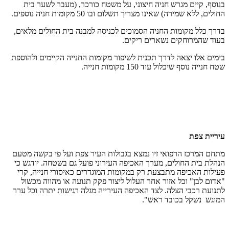
בנוסף, קיים מגרש חניה חיצוני, על משטח כורכר, (מעבר לשער בית
החולים, ללא שמירה) שאינו מצריך תשלום ובו 50 מקומות חניה נוספים.
בדרך כלל מקומות החניה הסמוכים לכניסה למבנה בית החולים מלאים,
בעוד שהמרוחקים נשארים ריקים.
בימים אלו יצאה לדרך תכנית לשיפור מקומות החנייה הקיימים ולהוספת
שטח חנייה נוסף שיכלול עוד 150 מקומות חנייה.
עיריית צפת
מתחם המרכז הרפואי זיו נמצא בגבולות העיר צפת ועל פי בקשה מטעם
הנהלת בית החולים, מערך האכיפה העירוני פועל גם בשטחה. יודגש כי
פעילות האכיפה מתבצעת רק במקומות המוגדרים כאיסורי חנייה, קרי
"אדום לבן" וכל אזור אחר העלול ליצור פקק תנועה או מהווה מכשול
לתנועת רכבי הצלה. לצד האכיפה העירייה מגלה רגישות יתרה וכל ערר
המוגש נשקל בכובד ראש".