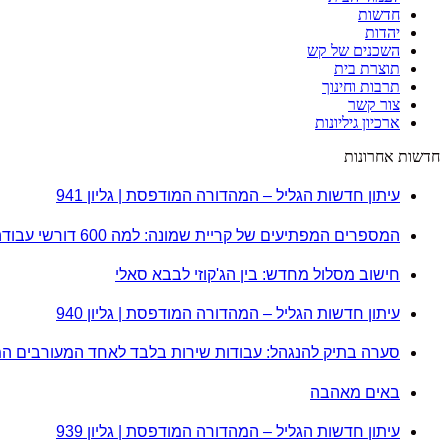
חדשות
יהדות
השכנים של קש
תוצרת בית
תרבות וחינוך
צור קשר
ארכיון גיליונות
חדשות אחרונות
עיתון חדשות הגליל – המהדורה המודפסת | גליון 941
המספרים המפתיעים של קריית שמונה: למה 600 דורשי עבודה הם לא מה שחשבתם?
חישוב מסלול מחדש: בין הג'קוזי לבבא סאלי
עיתון חדשות הגליל – המהדורה המודפסת | גליון 940
סערה בתיק להנגהל: עבודות שירות בלבד לאחד המעורבים ה
באים מאהבה
עיתון חדשות הגליל – המהדורה המודפסת | גליון 939