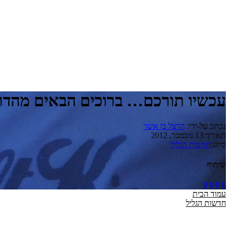
עכשיו תורכם… ברוכים הבאים מהדר
נכתב על-ידי:
הרצל בן אשר
תאריך:
13 נובמבר, 2012
סיווג:
חדשות הגליל
שיתוף
0
0
0
0
עמוד הבית
חדשות הגליל