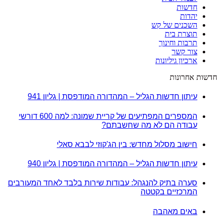
חדשות
יהדות
השכנים של קש
תוצרת בית
תרבות וחינוך
צור קשר
ארכיון גיליונות
חדשות אחרונות
עיתון חדשות הגליל – המהדורה המודפסת | גליון 941
המספרים המפתיעים של קריית שמונה: למה 600 דורשי
עבודה הם לא מה שחשבתם?
חישוב מסלול מחדש: בין הג'קוזי לבבא סאלי
עיתון חדשות הגליל – המהדורה המודפסת | גליון 940
סערה בתיק להנגהל: עבודות שירות בלבד לאחד המעורבים
המרכזיים בקטטה
באים מאהבה