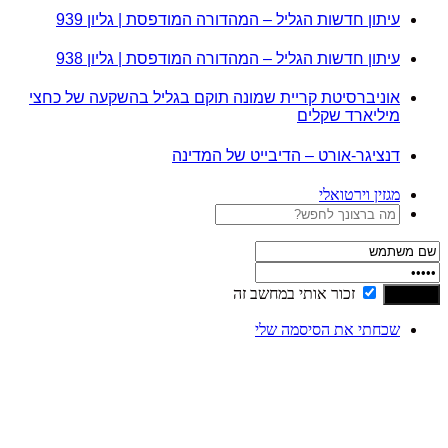
עיתון חדשות הגליל – המהדורה המודפסת | גליון 939
עיתון חדשות הגליל – המהדורה המודפסת | גליון 938
אוניברסיטת קריית שמונה תוקם בגליל בהשקעה של כחצי
מיליארד שקלים
דנציגר-אורט – הדיבייט של המדינה
מגזין וירטואלי
זכור אותי במחשב זה
שכחתי את הסיסמה שלי