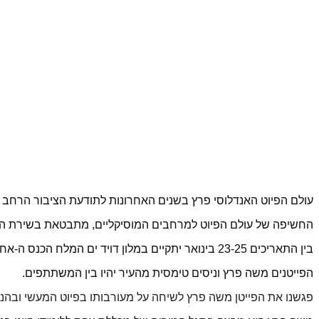
עולם הפיוט האנדלוסי פרץ בשנים האחרונות לתודעת הציבור הרחב והי
החשיפה של עולם הפיוט למרחבים המוסיקליים, מתבטאת בשירת הב
בין התאריכים 23-25 בינואר יתקיים במלון דויד ים המלח הכנס ה-אחד עשרה לפייטנים בניהולו האמנותי של מיודענו, בן קריית שמונה ליאור אלמליח.
הפייטנים משה פרץ וניסים טימסית מהעיר יהיו בין המשתתפים.
פגשנו את הפייטן משה פרץ לשיחה על מעורבותו בפיוט המעשי ובהנח