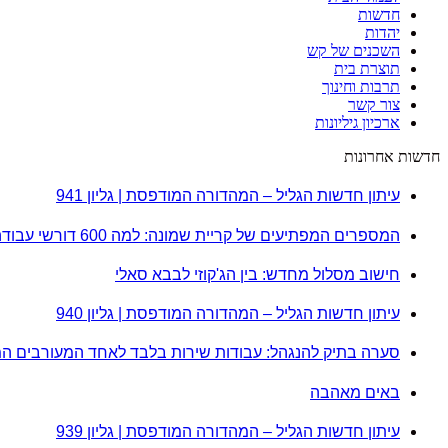
חדשות
יהדות
השכנים של קש
תוצרת בית
תרבות וחינוך
צור קשר
ארכיון גיליונות
חדשות אחרונות
עיתון חדשות הגליל – המהדורה המודפסת | גליון 941
המספרים המפתיעים של קריית שמונה: למה 600 דורשי עבודה הם לא מה שחשבתם?
חישוב מסלול מחדש: בין הג'קוזי לבבא סאלי
עיתון חדשות הגליל – המהדורה המודפסת | גליון 940
סערה בתיק להנגהל: עבודות שירות בלבד לאחד המעורבים ה
באים מאהבה
עיתון חדשות הגליל – המהדורה המודפסת | גליון 939