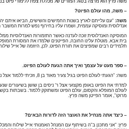
משה פרץ הוא מרצה בסגל המורים של מכללת צפת ללימודי פיוט בניהו
– משה, מהו עולם הפיוט?
משה:
"עם עלייתם לארץ בשנות החמישים והשישים, הביאו איתם יהוד
אנדלוסית ומוסיקה עממית, ושמרו עליו בחירוף נפש למרות המשבר 
המוסיקה האנדלוסית זוכה לעדנה כאשר התזמורות האנדלוסיות ממלאו
בית אבא
.
מוטלת עלינו החובה, הפייטנים שלמדו את המסורת המופלאה
תלמידים רבים שמפיצים את תורת הפיוט. לכן, היוזמה של אייל שילו
– ספר מעט על עצמך ואיך אתה הגעת לעולם הפיוט.
משה: "הגעתי לעולם הפיוט בגיל צעיר מאוד בן 8, וזכיתי ללמוד אצל ניסים בן שושן ז"ל שהיה תלמידו המובהק של ר' דוד בוזגלו זצ"ל-גדול פייטני יהדות מרוקו.
למדתי את הפיוט באופן מקצועי אצל ר' ניסים בן שושן בשיעורים שנ
לעולם המופלא והקסום, עולם הפיוט ומשתוקק ללמוד. בשבתות בקשות
מרוקו", אומר הפייטן משה פרץ
.
– כיצד אתה מנחיל את האוצר הזה לדורות הבאים?
פרץ: "אני מתכנן ב"ה בשיתוף עם המנהל האמנותי אייל שילוח והמכלל