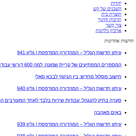
יהדות
השכנים של קש
תוצרת בית
תרבות וחינוך
צור קשר
ארכיון גיליונות
חדשות אחרונות
עיתון חדשות הגליל – המהדורה המודפסת | גליון 941
המספרים המפתיעים של קריית שמונה: למה 600 דורשי עבודה הם לא מה שחשבתם?
חישוב מסלול מחדש: בין הג'קוזי לבבא סאלי
עיתון חדשות הגליל – המהדורה המודפסת | גליון 940
סערה בתיק להנגהל: עבודות שירות בלבד לאחד המעורבים ה
באים מאהבה
עיתון חדשות הגליל – המהדורה המודפסת | גליון 939