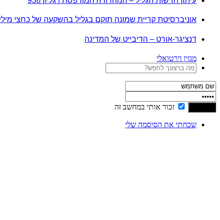
עיתון חדשות הגליל – המהדורה המודפסת | גליון 938
אוניברסיטת קריית שמונה תוקם בגליל בהשקעה של כחצי מיל
דנציגר-אורט – הדיבייט של המדינה
מגזין וירטואלי
זכור אותי במחשב זה
שכחתי את הסיסמה שלי