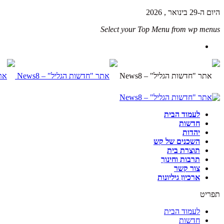
היום ה-29 בינואר , 2026
Select your Top Menu from wp menus
לעמוד הבית
חדשות
יהדות
השכנים של קש
תוצרת בית
תרבות וחינוך
צור קשר
ארכיון גיליונות
תפריט
לעמוד הבית
חדשות