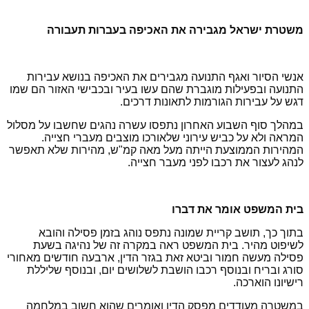
משטרת ישראל מגבירה את האכיפה בעברות תעבורה
אנשי הסיור ואגף התנועה מגבירים את האכיפה בנושא עבירות
התנועה ובפעילות מוגברת שהם עשו בעיר ובכבישי האזור הם שמו
דגש על עבירות הגורמות לתאונות דרכים.
במהלך סוף השבוע האחרון נתפסו עשרה נהגים שחשבו על מסלול
המראה ולא על כביש עירוני שלאורכו מוצבים מעברי חצייה.
המהירות הממוצעת הייתה מעל מאה קמ"ש, מהירות שלא תאפשר
לנהג לעצור את רכבו לפני מעבר חצייה.
בית המשפט אומר את דברו
בתוך כך, תושב קריית שמונה נתפס נוהג בזמן פסילה והובא
לשיפוט מהיר. בית המשפט ראה במקרה זה של נהיגה בשעת
פסילה מעשה חמור וביטא זאת בגזר הדין, ארבעה חודשים מאחורי
סורג ובריח ובנוסף רכבו הושבת לשלושים יום, ובנוסף שליללת
רישיונו הוארכה.
במשטרה מעודדים מפסק הדין ואומרים שהוא חשוב במלחמה