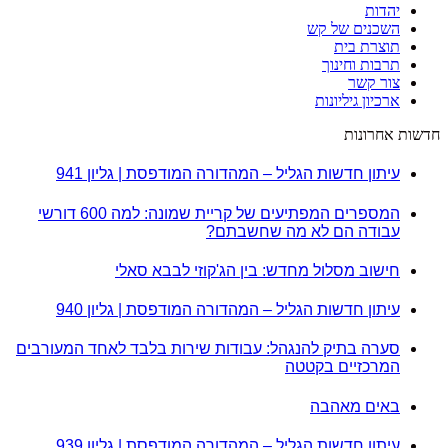
יהדות
השכנים של קש
תוצרת בית
תרבות וחינוך
צור קשר
ארכיון גיליונות
חדשות אחרונות
עיתון חדשות הגליל – המהדורה המודפסת | גליון 941
המספרים המפתיעים של קריית שמונה: למה 600 דורשי
עבודה הם לא מה שחשבתם?
חישוב מסלול מחדש: בין הג'קוזי לבבא סאלי
עיתון חדשות הגליל – המהדורה המודפסת | גליון 940
סערה בתיק להנגהל: עבודות שירות בלבד לאחד המעורבים
המרכזיים בקטטה
באים מאהבה
עיתון חדשות הגליל – המהדורה המודפסת | גליון 939