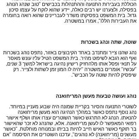
הכוללת בעבירות התנועה וההתנהלות בכבישים "טוב שנהג הנוהג
בפסילה, ולצערנו יש רבים כאלה, יידע שהוא לוקח על עצמו סיכון
גדול. בית המשפט בפסיקתו משדר לעבריינים שהוא רואה בחומרה
את העבירות הללו", אמרו במשטרה.
שוטה, שתה ונהג בשכרות
נהג שהנו צייר ומתנדב באחד הקיבוצים באזור, נתפס נוהג בשכרות
ואף הוא הובא לשיפוט מהיר. בית המשפט הטיל עליו עונש מאסר
על תנאי ופסל אותו מלהחזיק רישיון נהיגה בישראל למשך 3 שנים,
"עכשיו" אומרים במשטרה "יהיה לו המון זמן לשתות ולצייר. רק
שיפסיק להיות שוטה על הכביש".
נוהג ועושה טבעות מעשן המריחואנה
לשוטרי התנועה והסיור בקריית שמונה היה שבוע מעניין במיוחד.
נהג נוסף נתפס כאשר במהלך הנהיגה הוא מעשן מריחואנה
להנאתו. הנהג לא התרגש כאשר השוטרים עצרו אותו ושלף אישור
רפואי המאפשר לו לעשן מריחואנה. אלא, שהנהג לא זכר שהאישור
בר תוקף כאשר האיש חייב להיות בביתו ובמנוחה מוחלטת. "כאשר
מעשנים (מריחואנה) לא נוהגים", עדכנו השוטרים את הסיסמה "אם