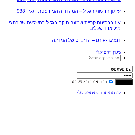
עיתון חדשות הגליל – המהדורה המודפסת | גליון 938
אוניברסיטת קריית שמונה תוקם בגליל בהשקעה של כחצי
מיליארד שקלים
דנציגר-אורט – הדיבייט של המדינה
מגזין וירטואלי
זכור אותי במחשב זה
שכחתי את הסיסמה שלי