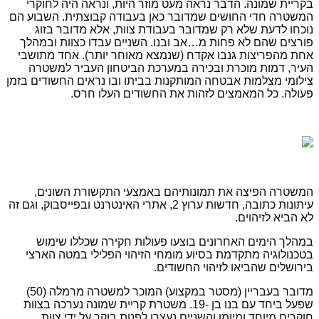
בקריית שמונה. הדבר נראה מעט מוזר היות, ונראה היה לחוקרי
המשטרה חדי החושים שמדובר כאן בעבודה קבוצתית. השבוע הם
נוכחו לדעת שלא רק שמדובר בעבודת צוות, אלא מדובר בזוג
פורצים שהם לא פחות מ…אב ובנו. השניים עבדו כצוות ובמהלך
אחת מהפריצות גנבו אקדח (שנמצא מאוחר יותר). אחד מתושבי
העיר, דמות מוכרת ובכירה במערכת הביטחון העביר למשטרה
צילומי מצלמות אבטחה המותקנות בביתו ובו נראים החשודים בזמן
פעולה. כל המאמצים לזהות את החשודים העלו חרס.
המשטרה הפיצה את תמונותיהם באמצעי התקשורת השונים,
עיתונות כתובה, חדשות ערוץ 2, אתרי האינטרנט ובפייסבוק, וגם זה
לא הביא לזיהוים.
במהלך הימים האחרונים בוצעו פעולות חקירה שכללו שימוש
בטכנולוגיה מתקדמת בסיוע מומחי הזיהוי הפלילי במטה הארצי
בירושלים שהביאו לזיהוי החשודים.
מדובר בעבריין (מסטר במקצוע) המוכר למשטרה מרמלה (50)
שפעל ביחד עם בנו בן -19. משטרת קריית שמונה נערכה בצוות
חוקרים מיוחד ומיומן והשניים נעצרו לפנות בוקר על ידי צוות