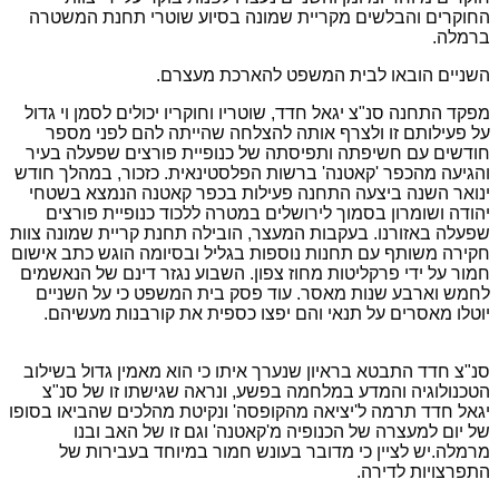
החוקרים והבלשים מקריית שמונה בסיוע שוטרי תחנת המשטרה
ברמלה.
השניים הובאו לבית המשפט להארכת מעצרם.
מפקד התחנה סנ"צ יגאל חדד, שוטריו וחוקריו יכולים לסמן וי גדול
על פעילותם זו ולצרף אותה להצלחה שהייתה להם לפני מספר
חודשים עם חשיפתה ותפיסתה של כנופיית פורצים שפעלה בעיר
והגיעה מהכפר 'קאטנה' ברשות הפלסטינאית. כזכור, במהלך חודש
ינואר השנה ביצעה התחנה פעילות בכפר קאטנה הנמצא בשטחי
יהודה ושומרון בסמוך לירושלים במטרה ללכוד כנופיית פורצים
שפעלה באזורנו. בעקבות המעצר, הובילה תחנת קריית שמונה צוות
חקירה משותף עם תחנות נוספות בגליל ובסיומה הוגש כתב אישום
חמור על ידי פרקליטות מחוז צפון. השבוע נגזר דינם של הנאשמים
לחמש וארבע שנות מאסר. עוד פסק בית המשפט כי על השניים
יוטלו מאסרים על תנאי והם יפצו כספית את קורבנות מעשיהם.
סנ"צ חדד התבטא בראיון שנערך איתו כי הוא מאמין גדול בשילוב
הטכנולוגיה והמדע במלחמה בפשע, ונראה שגישתו זו של סנ"צ
יגאל חדד תרמה ל'יציאה מהקופסה' ונקיטת מהלכים שהביאו בסופו
של יום למעצרה של הכנופיה מ'קאטנה' וגם זו של האב ובנו
מרמלה.
יש לציין כי מדובר בעונש חמור במיוחד בעבירות של
התפרצויות לדירה.