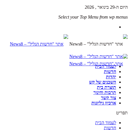
היום ה-29 בינואר , 2026
Select your Top Menu from wp menus
לעמוד הבית
חדשות
יהדות
השכנים של קש
תוצרת בית
תרבות וחינוך
צור קשר
ארכיון גיליונות
תפריט
לעמוד הבית
חדשות