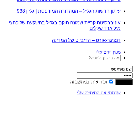
עיתון חדשות הגליל – המהדורה המודפסת | גליון 938
אוניברסיטת קריית שמונה תוקם בגליל בהשקעה של כחצי
מיליארד שקלים
דנציגר-אורט – הדיבייט של המדינה
מגזין וירטואלי
זכור אותי במחשב זה
שכחתי את הסיסמה שלי