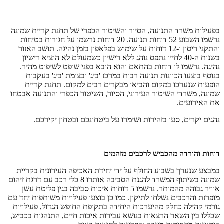
בפעילות משרד התנועה, הסיור והשיטור הכפרי של תחנת קריית שמונה
נרשמו השבוע 52 דוחות תנועה. 20 דוחות נרשמו על חגורות בטיחות
והתקני ריסון ו-12 דוחות על שימוש בפלאפון בזמן נהיגה. תושב האזור
בשנות ה-40 לחייו נתפס נוהג ללא רישיון כשמעולם לא הוציא רישיון
נהיגה. נרשמו לו דוחות בהתאם והוא הובא בפני שופט לשיפוט מהיר.
בנוסף בוצעו הכוונות תנועה רבות במרכז 'ביג' ובצומת 'ביג' בעקבות
הופעות שנערכו במקום והביאו מבקרים רבים למקום. תחנת קריית
שמונה, משרדי השיטור העירוני, הסיור, השיטור הכפרי והתנועה אבטחו
את האירועים.
נהגים יקרים, סעו בזהירות ושימרו על ביטחונכם ובטחון יקירכם.
דוחות והורדה מהכביש לרכבים מזהמים
במבצע שנערך בשבוע החולף על ידי יחידת האכיפה העירונית בקריית
שמונה בשיתוף המשרד להגנת הסביבה אותרו 8 כלי רכב עם דרגת זיהום
אוויר גבוהה מהמותר. נרשמו 5 דוחות איכות סביבה בגין פליטת עשן
מופרזת והרכבים נשלחו לתיקון. כמו כן בוצעו פעילויות משותפות יחד עם
גורמי קהילה כחלק מהיערכות היחידה בתקופת החופש הגדול, פעילויות
שכללו בין השאר הרצאות בנושא עבירות איכות חיים, התנהגות בכביש,