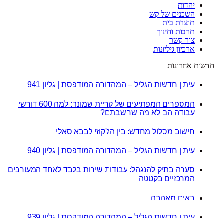
יהדות
השכנים של קש
תוצרת בית
תרבות וחינוך
צור קשר
ארכיון גיליונות
חדשות אחרונות
עיתון חדשות הגליל – המהדורה המודפסת | גליון 941
המספרים המפתיעים של קריית שמונה: למה 600 דורשי
עבודה הם לא מה שחשבתם?
חישוב מסלול מחדש: בין הג'קוזי לבבא סאלי
עיתון חדשות הגליל – המהדורה המודפסת | גליון 940
סערה בתיק להנגהל: עבודות שירות בלבד לאחד המעורבים
המרכזיים בקטטה
באים מאהבה
עיתון חדשות הגליל – המהדורה המודפסת | גליון 939