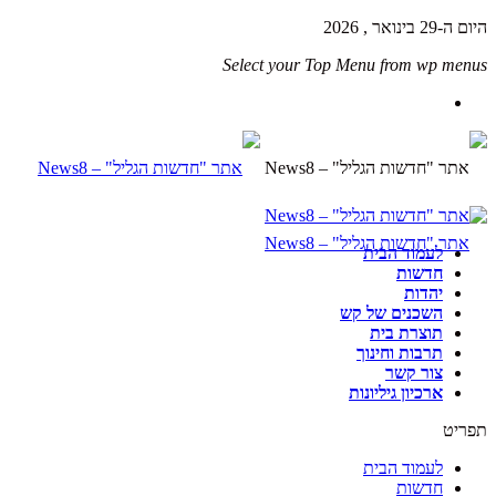
היום ה-29 בינואר , 2026
Select your Top Menu from wp menus
לעמוד הבית
חדשות
יהדות
השכנים של קש
תוצרת בית
תרבות וחינוך
צור קשר
ארכיון גיליונות
תפריט
לעמוד הבית
חדשות