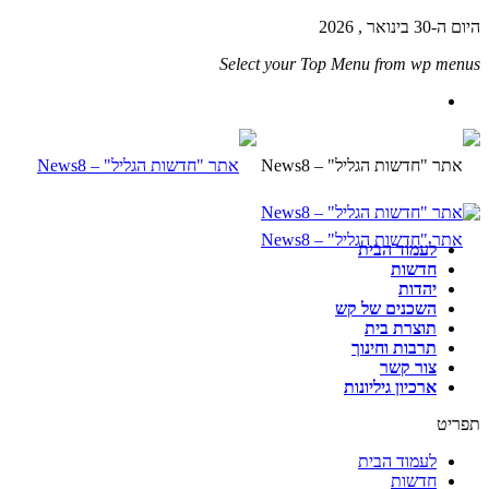
היום ה-30 בינואר , 2026
Select your Top Menu from wp menus
לעמוד הבית
חדשות
יהדות
השכנים של קש
תוצרת בית
תרבות וחינוך
צור קשר
ארכיון גיליונות
תפריט
לעמוד הבית
חדשות