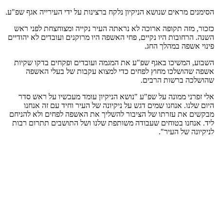
הסימנים מראים שנושא הניקיון נלקח ברצינות על ידי העירייה אגף שפ"ע.
כזכור, מזה תקופה ארוכה לא נראתה העיר נקייה ומצוחצחת לפני ראש
השנה. הרחובות היו נקיים, פחי האשפה היו מרוקנים ועובדים לא יהודיים
פינוי אשפה במהלך החג.
השבוע, המשיכו באגף שפ"ע את המגמה ועובדים ופקחים בדקו שקיות
אשפה שהושלכו מחוץ לפחים כדי למצוא עקבות של בעלי האשפה
שהושלכה ברשות הרבים.
אלי זפרני ממונה על שפ"ע "נושא הניקיון עומד מעכשיו על ראש סדר
היום שלנו. אנחנו שמים דגש על ניקיונה של העיר וחיד עם זה אנחנו
מבקשים את עזרתו של הציבור להשליך את האשפה לפחים ולא להניחם
ליד. אנחנו בטוחים שעבודה משותפת שלנו ושל התושבים תתרום רבות
לניקיונה של העיר".