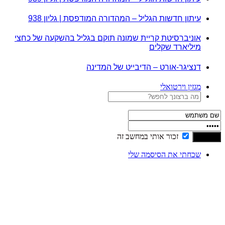
עיתון חדשות הגליל – המהדורה המודפסת | גליון 938
אוניברסיטת קריית שמונה תוקם בגליל בהשקעה של כחצי
מיליארד שקלים
דנציגר-אורט – הדיבייט של המדינה
מגזין וירטואלי
זכור אותי במחשב זה
שכחתי את הסיסמה שלי