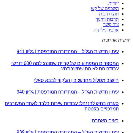
יהדות
השכנים של קש
תוצרת בית
תרבות וחינוך
צור קשר
ארכיון גיליונות
חדשות אחרונות
עיתון חדשות הגליל – המהדורה המודפסת | גליון 941
המספרים המפתיעים של קריית שמונה: למה 600 דורשי
עבודה הם לא מה שחשבתם?
חישוב מסלול מחדש: בין הג'קוזי לבבא סאלי
עיתון חדשות הגליל – המהדורה המודפסת | גליון 940
סערה בתיק להנגהל: עבודות שירות בלבד לאחד המעורבים
המרכזיים בקטטה
באים מאהבה
עיתון חדשות הגליל – המהדורה המודפסת | גליון 939