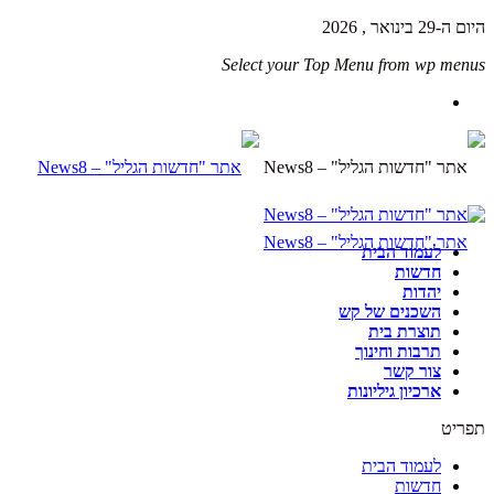
היום ה-29 בינואר , 2026
Select your Top Menu from wp menus
לעמוד הבית
חדשות
יהדות
השכנים של קש
תוצרת בית
תרבות וחינוך
צור קשר
ארכיון גיליונות
תפריט
לעמוד הבית
חדשות