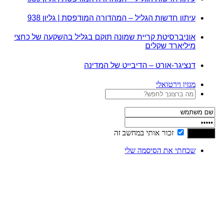
עיתון חדשות הגליל – המהדורה המודפסת | גליון 938
אוניברסיטת קריית שמונה תוקם בגליל בהשקעה של כחצי
מיליארד שקלים
דנציגר-אורט – הדיבייט של המדינה
מגזין וירטואלי
זכור אותי במחשב זה
שכחתי את הסיסמה שלי