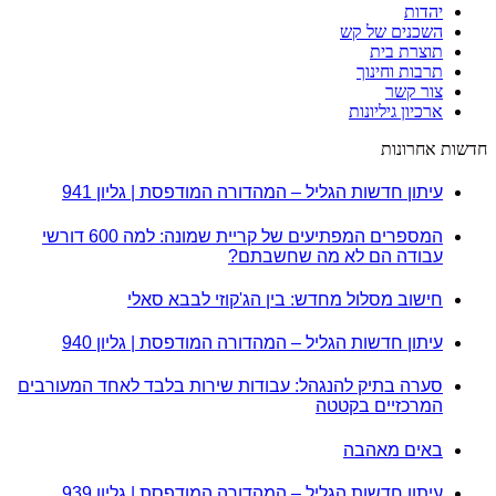
יהדות
השכנים של קש
תוצרת בית
תרבות וחינוך
צור קשר
ארכיון גיליונות
חדשות אחרונות
עיתון חדשות הגליל – המהדורה המודפסת | גליון 941
המספרים המפתיעים של קריית שמונה: למה 600 דורשי
עבודה הם לא מה שחשבתם?
חישוב מסלול מחדש: בין הג'קוזי לבבא סאלי
עיתון חדשות הגליל – המהדורה המודפסת | גליון 940
סערה בתיק להנגהל: עבודות שירות בלבד לאחד המעורבים
המרכזיים בקטטה
באים מאהבה
עיתון חדשות הגליל – המהדורה המודפסת | גליון 939