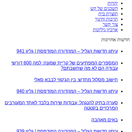
יהדות
השכנים של קש
תוצרת בית
תרבות וחינוך
צור קשר
ארכיון גיליונות
חדשות אחרונות
עיתון חדשות הגליל – המהדורה המודפסת | גליון 941
המספרים המפתיעים של קריית שמונה: למה 600 דורשי
עבודה הם לא מה שחשבתם?
חישוב מסלול מחדש: בין הג'קוזי לבבא סאלי
עיתון חדשות הגליל – המהדורה המודפסת | גליון 940
סערה בתיק להנגהל: עבודות שירות בלבד לאחד המעורבים
המרכזיים בקטטה
באים מאהבה
עיתון חדשות הגליל – המהדורה המודפסת | גליון 939