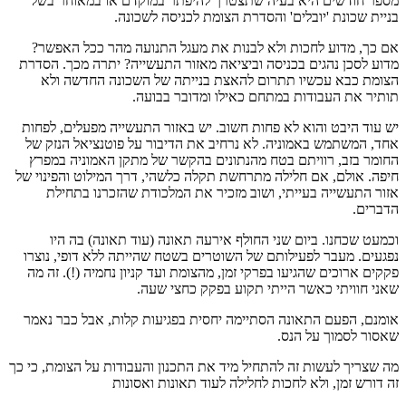
מספר חודשים היא בעיה שתצטרך להיפתר במוקדם או במאוחר בשל
בניית שכונת 'יובלים' והסדרת הצומת לכניסה לשכונה.
אם כך, מדוע לחכות ולא לבנות את מעגל התנועה מהר ככל האפשר?
מדוע לסכן נהגים בכניסה וביציאה מאזור התעשייה? יתרה מכך. הסדרת
הצומת כבא עכשיו תתרום להאצת בנייתה של השכונה החדשה ולא
תותיר את העבודות במתחם כאילו ומדובר בבועה.
יש עוד היבט והוא לא פחות חשוב. יש באזור התעשייה מפעלים, לפחות
אחד, המשתמש באמוניה. לא נרחיב את הדיבור על פוטנציאל הנזק של
החומר בזב, רוויתם בטח מהנתונים בהקשר של מתקן האמוניה במפרץ
חיפה. אולם, אם חלילה מתרחשת תקלה כלשהי, דרך המילוט והפינוי של
אזור התעשייה בעייתי, ושוב מזכיר את המלכודת שהזכרנו בתחילת
הדברים.
וכמעט שכחנו. ביום שני החולף אירעה תאונה (עוד תאונה) בה היו
נפגעים. מעבר לפעילותם של השוטרים בשטח שהייתה ללא דופי, נוצרו
פקקים ארוכים שהגיעו בפרקי זמן, מהצומת ועד קניון נחמיה (!). זה מה
שאני חוויתי כאשר הייתי תקוע בפקק כחצי שעה.
אומנם, הפעם התאונה הסתיימה יחסית בפגיעות קלות, אבל כבר נאמר
שאסור לסמוך על הנס.
מה שצריך לעשות זה להתחיל מיד את התכנון והעבודות על הצומת, כי כך
זה דורש זמן, ולא לחכות לחלילה לעוד תאונות ואסונות