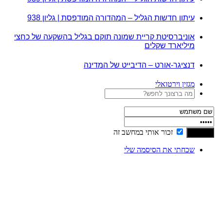
עיתון חדשות הגליל – המהדורה המודפסת | גליון 938
אוניברסיטת קריית שמונה תוקם בגליל בהשקעה של כחצי
מיליארד שקלים
דנציגר-אורט – הדיבייט של המדינה
מגזין וירטואלי
זכור אותי במחשב זה
שכחתי את הסיסמה שלי