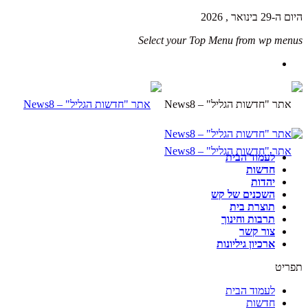
היום ה-29 בינואר , 2026
Select your Top Menu from wp menus
לעמוד הבית
חדשות
יהדות
השכנים של קש
תוצרת בית
תרבות וחינוך
צור קשר
ארכיון גיליונות
תפריט
לעמוד הבית
חדשות