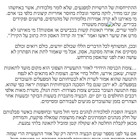
ההתייחסות של הרשויות למפגעים, שלא לומר מלכודות, אשר באיזשהו
זמן יגבו מחיר, לוקה בחסר וגובלת בחוסר אחריות קיצונית כלפי בני אדם.
מי מאיתנו לא קרה אמירות מלומדות של מהנדסים, פרשנים ופקידים
בכירים, שלא
לומר שרים, אחרי תאונות קשות בכבישים או אסונות?! מי מאיתנו לא
מרט את שיער ראשו ואמר "איך זה קרה? האסון היה כתוב על הקיר?".
ובכן, המשותף לכל הדברים הללו שכולם יודעים, כולם רואים וכולם
מסיקים את אותה מסקנה, אסון, אבל מי שאמור לתת את הפתרון לא
עושה זאת לפני שהאסון מתרחש.
…צומת הכניסה היחידי לאזור התעשייה הצפוני הוא מקום מועד לתאונות
קשות, שאכן אירעו, וזלזול בחיי אדם. הצומת לא מתאים לא לנפח
התנועה שהוא אמור לשרת ולא לבטיחותם של המפעלים והעובדים
במפעלים. לא יתכן שגם בלי הסכנה הבטיחותית הצומת יראה כפי שהוא.
נפח התנועה העובר בכביש צומת מצודות- רמת הגולן, משרת מאות אלפי
רכבים החולפים בו יום יום. הבעיה מתגברת בשעות הבוקר ובשעות אחר
הצהרים בזמן שהעובדים מגיעים לעבודתם ומסיימים.
הבעיה הופכת למלכודת לנהגים בימי חול מועד ובחופשות כאשר סבלנותם
של חלק מנהגים הממתינים לצאת מהצומת שמאלה פוקעת, והמרחק
מכאן לקבלת החלטה לא שקולה קטן ומוביל לתאונה בלתי נמנעת.
אם עד לפני מספר שנים הבעיה הייתה רק של אזור התעשייה הרי שמזה