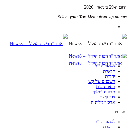
היום ה-29 בינואר , 2026
Select your Top Menu from wp menus
לעמוד הבית
חדשות
יהדות
השכנים של קש
תוצרת בית
תרבות וחינוך
צור קשר
ארכיון גיליונות
תפריט
לעמוד הבית
חדשות