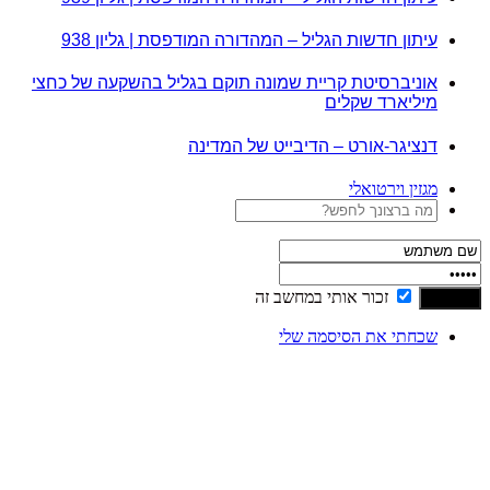
עיתון חדשות הגליל – המהדורה המודפסת | גליון 938
אוניברסיטת קריית שמונה תוקם בגליל בהשקעה של כחצי
מיליארד שקלים
דנציגר-אורט – הדיבייט של המדינה
מגזין וירטואלי
זכור אותי במחשב זה
שכחתי את הסיסמה שלי