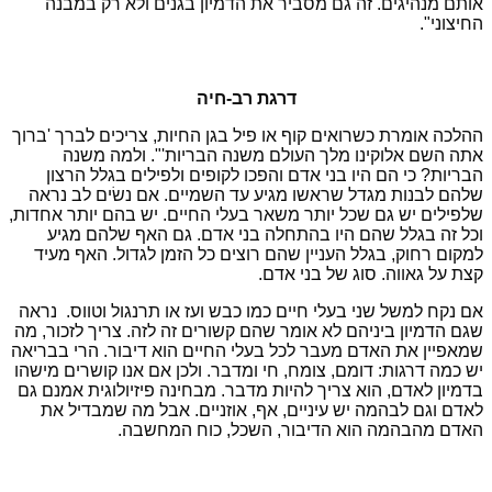
אותם מנהיגים. זה גם מסביר את הדמיון בגנים ולא רק במבנה
החיצוני".
דרגת רב-חיה
ההלכה אומרת כשרואים קוף או פיל בגן החיות, צריכים לברך 'ברוך
אתה השם אלוקינו מלך העולם משנה הבריות'". ולמה משנה
הבריות? כי הם היו בני אדם והפכו לקופים ולפילים בגלל הרצון
שלהם לבנות מגדל שראשו מגיע עד השמיים. אם נשׂים לב נראה
שלפילים יש גם שכל יותר משאר בעלי החיים. יש בהם יותר אחדות,
וכל זה בגלל שהם היו בהתחלה בני אדם. גם האף שלהם מגיע
למקום רחוק, בגלל העניין שהם רוצים כל הזמן לגדול. האף מעיד
קצת על גאווה. סוג של בני אדם.
אם נקח למשל שני בעלי חיים כמו כבש ועז או תרנגול וטווס. נראה
שגם הדמיון ביניהם לא אומר שהם קשורים זה לזה. צריך לזכור, מה
שמאפיין את האדם מעבר לכל בעלי החיים הוא דיבור. הרי בבריאה
יש כמה דרגות: דומם, צומח, חי ומדבר. ולכן אם אנו קושרים מישהו
בדמיון לאדם, הוא צריך להיות מדבר. מבחינה פיזיולוגית אמנם גם
לאדם וגם לבהמה יש עיניים, אף, אוזניים. אבל מה שמבדיל את
האדם מהבהמה הוא הדיבור, השכל, כוח המחשבה.