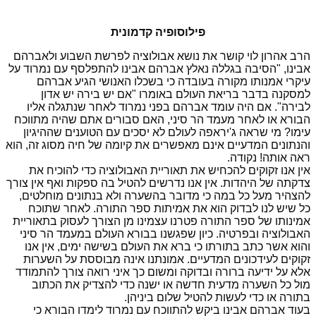
פילוסופיה קדמונית
הרב אהרון לוי קושר את נושא אבולוציה לפרשת השבוע ולאברהם
אבינו, "הסיבה בגללה נאלץ אברהם אבינו להתפלסף עם נמרוד על
עיקרי אמנותו מקורה בעובדה כי בשכלו האנושי הגיע אברהם
למסקנה בדבר בריאת העולם באומרו "אם יש בירה יש אדון
לבירה". אם היה עומד אברהם בפני נמרוד לאחר שנתגלה אליו
הבורא או לאחר מעמד הר סיני, האם סבורים אתם שהיה מתווכח
עימו? מי שראה ג'יראפה לעולם לא יסכים עם הטוענים שההיגיון
והנתונים המדעיים אינם מאפשרים את קיומה של חיה מסוג זה, הוא
ראה אותה! נקודה.
אין אנו זקוקים להכחיש את תאוריית האבולוציה כדי להוכיח את
צדקתה של היהדות. אין אנו נדרשים להטיל בה ספקות ואף אין צורך
להצהיר מעל כל במה כי מדובר בהשערה ולא בנתונים מוחלטים,
כל שיש לנו לבדוק הוא את אמיתות ספר התורה. לאחר שתוכח
אמינותו של ספר התורה פטרנו עצמינו מן הצורך לעסוק בתאוריית
האבולוציה ובפרטיה. כיון שפגשנו בבורא העולם במעמד הר סיני
והוא אשר כתב בתורתו כי ברא את העולם בשישה ימים, אין אנו
זקוקים לעידכונים המדעיים. אמונתנו אינה מבוססת על השערות
אלא על ידיעה ברורה ובדוקה ומשום כך איני רואה צורך להתמודד
מול כל השערה מדעית חדשה או ישנה כדי להצדיק את הכתוב
בתורה או כדי לעשות להטיל שלום ביניהן.
בעוד אברהם אבינו ביקש להתווכח עם נמרוד לימדו הבורא כי