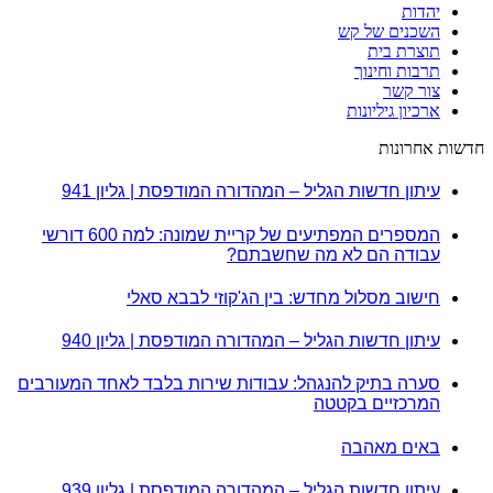
יהדות
השכנים של קש
תוצרת בית
תרבות וחינוך
צור קשר
ארכיון גיליונות
חדשות אחרונות
עיתון חדשות הגליל – המהדורה המודפסת | גליון 941
המספרים המפתיעים של קריית שמונה: למה 600 דורשי
עבודה הם לא מה שחשבתם?
חישוב מסלול מחדש: בין הג'קוזי לבבא סאלי
עיתון חדשות הגליל – המהדורה המודפסת | גליון 940
סערה בתיק להנגהל: עבודות שירות בלבד לאחד המעורבים
המרכזיים בקטטה
באים מאהבה
עיתון חדשות הגליל – המהדורה המודפסת | גליון 939