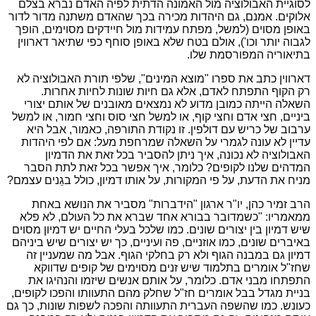
לסוגיית האבולוציה מול האמונה הדתית לפיה האדם נברא בצלם
אלוקים. אמנם, גם היהדות מכירה בכך שהאדם משתנה מדור לדור
באופן מסוים (למשל, מפתח עמידות מול חיידקים מסוימים, הופך
לגבוה יותר וכו'), אולם בטח שלא באופן סוחף כפי שתיאר דארווין
בתיאוריה המפורסמת שלו.
דארווין כתב את ספרו "מוצא המינים", שלפי תורת האבולוציה לא
רק הקוף התפתח לאדם, אלא גם חיות שונות לחיות אחרות.
השאלה הייתה כמובן מדוע לא נמצאים מאובנים של אותם יצורי
ביניים, חצי אדם וחצי קוף, או למשל חצי סוס וחצי חמור, או למשל
ערבוב של כריש עם דולפין. זו נקודת התורפה, כאמור, אבל היא
עדיין לא עונה לגמרי על השאלה שמרחפת מעל:
אם לפי היהדות
האבולוציה לא נכונה, איך ניתן להסביר בכל זאת את הדמיון
המדהים שלנו לקופים?
כלומר, איך אפשר בכל זאת לתת הסבר
מניח את הדעת, על פי המקורות, על אותו דמיון, כולל בגֵנים עצמם?
הרב זמיר כהן, יו"ר ארגון "הידברות" מסביר את הנושא באחת
ממאמריו:
"
כשמדובר בבורא אחד שברא את כל העולם, לא פלא
שיש דמיון בין יצורים שונים. כמו שלכל בעלי החיים יש דמיון מסוים
באיברים שונים, כמו אוזניים, פה ועיניים, כך יש יצורים שיש ביניהם
דמיון גם במבנה הגוף ולא רק בחלקי הגוף. אבל מה שמעניין זה
שחז"ל אומרים בתלמוד שיש זנים מסוימים של קופים שדווקא
התפתחו מבני אדם. כלומר, על אותם אנשים שיזמו והנהיגו את
בניית מגדל בבל אומרים חז"ל שחלק מהם התעוותו והפכו לקופים,
כעונש. כמו שהשפה העברית התעוותה והפכה לשפות שונות, כך גם