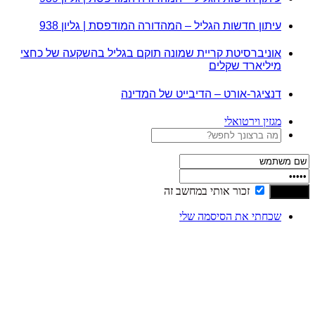
עיתון חדשות הגליל – המהדורה המודפסת | גליון 938
אוניברסיטת קריית שמונה תוקם בגליל בהשקעה של כחצי
מיליארד שקלים
דנציגר-אורט – הדיבייט של המדינה
מגזין וירטואלי
זכור אותי במחשב זה
שכחתי את הסיסמה שלי