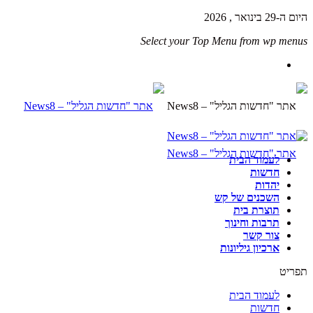
היום ה-29 בינואר , 2026
Select your Top Menu from wp menus
לעמוד הבית
חדשות
יהדות
השכנים של קש
תוצרת בית
תרבות וחינוך
צור קשר
ארכיון גיליונות
תפריט
לעמוד הבית
חדשות