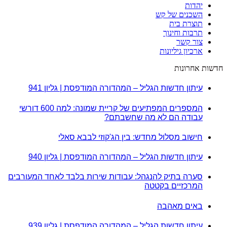
יהדות
השכנים של קש
תוצרת בית
תרבות וחינוך
צור קשר
ארכיון גיליונות
חדשות אחרונות
עיתון חדשות הגליל – המהדורה המודפסת | גליון 941
המספרים המפתיעים של קריית שמונה: למה 600 דורשי
עבודה הם לא מה שחשבתם?
חישוב מסלול מחדש: בין הג'קוזי לבבא סאלי
עיתון חדשות הגליל – המהדורה המודפסת | גליון 940
סערה בתיק להנגהל: עבודות שירות בלבד לאחד המעורבים
המרכזיים בקטטה
באים מאהבה
עיתון חדשות הגליל – המהדורה המודפסת | גליון 939