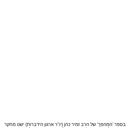
בספר 'המהפך' של הרב זמיר כהן (יו"ר ארגון הידברות) ישנו מחקר