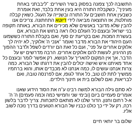
התשובה לכך צפונה בפסוק בשיר השירים: "ליבבתני באחת
מעיניך", כשקבלת התורה היא בעין אחת בלבד, זאת אומרת
כשבעין אחת חושבים על התורה ובשנייה על העגל, כשאין קבלה
מוחלטת, אז התוצאה מביאה לידי
דיוטא
התחתונה. צריכים אנו
להבין שלא מדובר באנשים שלא מכירים את הבורא, באותה תקופה
בני ישראל ובעצם כל העולם כולו ראה בחוש את הבורא, אם
בעשרת המכות, ואם בקריעת ים סוף, ואם בקבלת התורה כששמעו
העם היהודי את הבורא מדבר ואומר "אנכי ה' אלוקיך, לא יהיה לך
אלוקים אחרים על פני", ועם כל זאת הם יורדים לשפל ולדבר ההפוך
מן ההיגיון, לעשות להם אלוקים אחרים. הרבה מדרשים יש על
הדבר, אך אין המקום להאריך על הנושא, רק אפשר לומר ובעצם כל
אחד מאיתנו איש ואישה יכולים להבין את דרגתו של הבורא. כמה
צרות אנחנו עושים לו, כמה אנחנו לא מכבדים אותו, והוא ברחמיו
ממשיך לתת לנו טוב, כל אחד לגופו, אם לפרנסה טובה, ואם
לבריאות, ואם לשלום בית או חינוך הילדים.
לא סתם גילה הבורא למשה רבינו ע"ה את הסוד הידוע שאנו
אומרים פעמיים ביום (ובימי שני וחמישי כמה וכמה פעמים) ה' ה'
א-ל רחום וחנון. הדור שלנו לא מותאם לתוכחות. צריך לדבר בלשון
רכה, רק על ידי כך כולנו כבניו של הבורא הטועים בדרך נזכה לשוב
אליו.
שלום בר יוחאי חיים