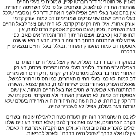
מעניין של הווטרינר ד"ר רוברטו קליין, שמוכיח כי בעלי החיים
שהתורה התירה לנו לאכול, ונשחטים על פי כללי השחיטה היהודית,
אין בהם צער בעלי חיים אפילו לשנייה אחת. ד"ר קליין מסביר שלכל
בעלי החיים ישנם שני עורקים שמזרימים דם למוח, עורק קדמי
ועורק אחורי. אילו היה רק עורק קדמי, לא היה שום צער לבעל החיים
בעת השחיטה, מכיוון שעם הפסקת אספקת הדם למוח, אין
תחושות ואין כאבים. ועצם החיתוך החד והמהיר אינו כואב, כפי
שידוע למי שהתנסה בחתך חד ומהיר בידו. הבעיה היא שישנה
אספקת דם למוח מהעורק האחורי, ובגללו בעל החיים נמצא עדיין
בהכרה.
במחקרו התברר דבר מפליא, שרק אצל בעלי חיים המותרים
באכילה ע"פ התורה, כלומר מעלי גירה ומפריסי פרסה, העורק
האחורי מתחבר בשלב מסוים לעורק הקדמי, ורק דרכו הוא מזרים
דם למוח. לא כמו בעלי החיים האחרים, כמו הסוס והחזיר למשל,
שאצלם העורק האחורי נכנס ישירות למוח, באופן עצמאי. השורה
התחתונה היא שכאשר שוחטים את בעל החיים הטהור, אין שום
אספקת דם למוח, לא מהעורק האחורי ולא מהקדמי. מסקנתו של
ד"ר קליין ברורה: שיטת השחיטה היהודית היא היחידה בעולם שלא
גורמת צער בעולם, אפילו לא לשבריר שנייה.
לא בטוח שהמחקר הזה יתן תעודת כשרות לאכילת עופות ובשרים
בקרב הצמחונים, אך עם זאת צריך להבין שלא תמיד העיניים שלנו
יכולים להכריע מה טוב ומה רע, ולכן אם הקב"ה אמר וציווה לאכול,
אין לנו אלא לברך "שהכל נהיה בדברו" ולאכול לבריאות.