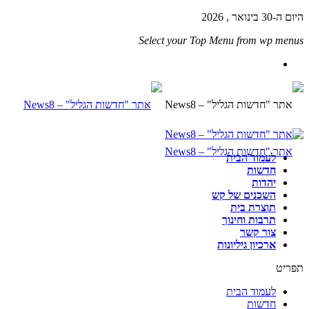
היום ה-30 בינואר , 2026
Select your Top Menu from wp menus
לעמוד הבית
חדשות
יהדות
השכנים של קש
תוצרת בית
תרבות וחינוך
צור קשר
ארכיון גיליונות
תפריט
לעמוד הבית
חדשות