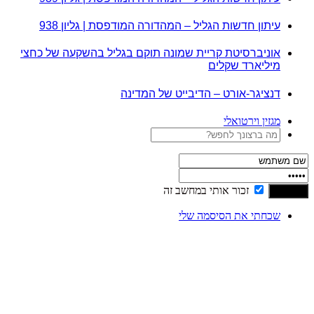
עיתון חדשות הגליל – המהדורה המודפסת | גליון 938
אוניברסיטת קריית שמונה תוקם בגליל בהשקעה של כחצי
מיליארד שקלים
דנציגר-אורט – הדיבייט של המדינה
מגזין וירטואלי
זכור אותי במחשב זה
שכחתי את הסיסמה שלי