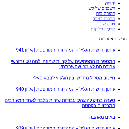
יהדות
השכנים של קש
תוצרת בית
תרבות וחינוך
צור קשר
ארכיון גיליונות
חדשות אחרונות
עיתון חדשות הגליל – המהדורה המודפסת | גליון 941
המספרים המפתיעים של קריית שמונה: למה 600 דורשי
עבודה הם לא מה שחשבתם?
חישוב מסלול מחדש: בין הג'קוזי לבבא סאלי
עיתון חדשות הגליל – המהדורה המודפסת | גליון 940
סערה בתיק להנגהל: עבודות שירות בלבד לאחד המעורבים
המרכזיים בקטטה
באים מאהבה
עיתון חדשות הגליל – המהדורה המודפסת | גליון 939