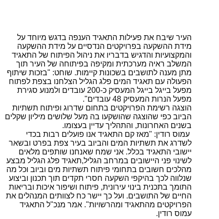
העיר שיבח את פעילות התאגיד הענפה בדגש מיוחד על
מידת ההשקעה בפרויקטים הנדסיים על מידת ההשקעה
והמקצועיות והדגיש בדבריו את ניהול הפיתוח של התאגיד
המשלב ראיה מערכתית ומקיפה בפיתוחה של העיר תוך
מתן מענה לתושבים בשכונות קיימות. שוחט: "בזכות שיתוף
הפעולה עם תאגיד המים פלג הגליל הצלחנו בצפת לפתוח
מפעל בייגל בייגל המעסיק כ-200 עובדים ולמנוע סגירת
מפעל הנרות המעסיק 48 עובדים".
הוצגה רשימת הפרויקטים בתחום שדרוג ופיתוח תשתיות
הביוב כפי שהוצגה שהושקעו בה מעל שלושים מיליון שקלים
בשנים האחרונות, והתהליך עדיין בעצומו.
עמוס רודין: "מאז קם התאגיד אנו פועלים רבות בכדי
לשדרג את תשתיות המים והביוב בעיר צפת בפרט ובשאר
יישובי התאגיד בכלל. אני שמח שאנחנו שותפים מלאים
לשינוי פני היישובים במרחב הגליל,תאגיד פלג הגליל מבצע
מהלכים חשובים בתחומי פיתוח תשתיות מים וביוב וכל מה
שנלווה לכך בהיקפי השקעה חסרי תקדים תוך תכנון וביצוע
התומך בתכנית בינוי עירונית, פיתוח ושיפור איכות ובריאות
החיים של התושבים. ועל כך יישר כח לצוותים המנהלים את
הפרויקטים מהתאגיד ומהרשויות". אמר מנכ"ל התאגיד
עמוס רודין.