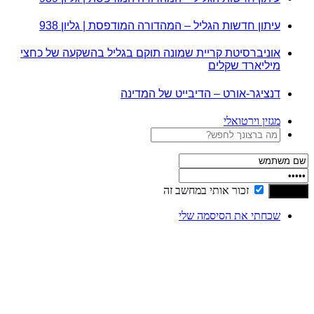
עיתון חדשות הגליל – המהדורה המודפסת | גליון 938
אוניברסיטת קריית שמונה תוקם בגליל בהשקעה של כחצי
מיליארד שקלים
דנציגר-אורט – הדיבייט של המדינה
מגזין וירטואלי
זכור אותי במחשב זה
שכחתי את הסיסמה שלי