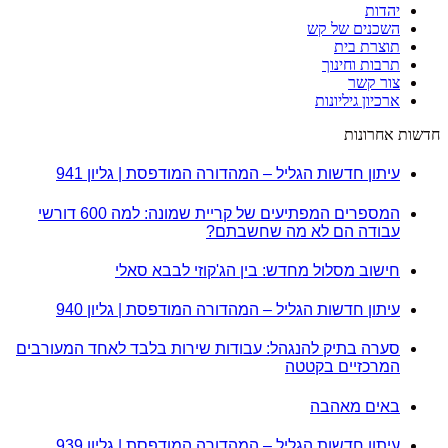
יהדות
השכנים של קש
תוצרת בית
תרבות וחינוך
צור קשר
ארכיון גיליונות
חדשות אחרונות
עיתון חדשות הגליל – המהדורה המודפסת | גליון 941
המספרים המפתיעים של קריית שמונה: למה 600 דורשי
עבודה הם לא מה שחשבתם?
חישוב מסלול מחדש: בין הג'קוזי לבבא סאלי
עיתון חדשות הגליל – המהדורה המודפסת | גליון 940
סערה בתיק להנגהל: עבודות שירות בלבד לאחד המעורבים
המרכזיים בקטטה
באים מאהבה
עיתון חדשות הגליל – המהדורה המודפסת | גליון 939