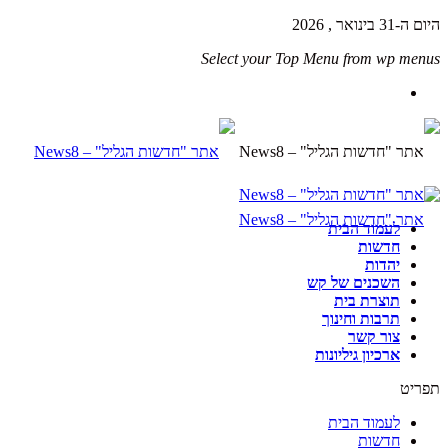
היום ה-31 בינואר , 2026
Select your Top Menu from wp menus
לעמוד הבית
חדשות
יהדות
השכנים של קש
תוצרת בית
תרבות וחינוך
צור קשר
ארכיון גיליונות
תפריט
לעמוד הבית
חדשות