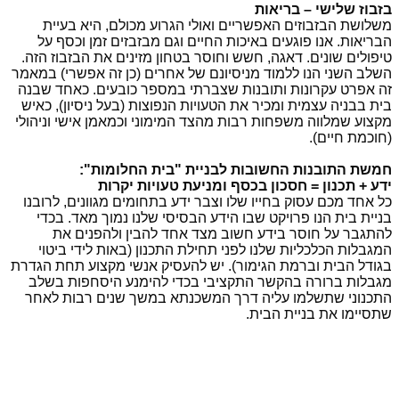
בזבוז שלישי – בריאות
משלושת הבזבוזים האפשריים ואולי הגרוע מכולם, היא בעיית
הבריאות. אנו פוגעים באיכות החיים וגם מבזבזים זמן וכסף על
טיפולים שונים. דאגה, חשש וחוסר בטחון מזינים את הבזבוז הזה.
השלב השני הנו ללמוד מניסיונם של אחרים (כן זה אפשרי) במאמר
זה אפרט עקרונות ותובנות שצברתי במספר כובעים. כאחד שבנה
בית בבניה עצמית ומכיר את הטעויות הנפוצות (בעל ניסיון), כאיש
מקצוע שמלווה משפחות רבות מהצד המימוני וכמאמן אישי וניהולי
(חוכמת חיים).
חמשת התובנות החשובות לבניית "בית החלומות":
ידע + תכנון = חסכון בכסף ומניעת טעויות יקרות
כל אחד מכם עסוק בחייו שלו וצבר ידע בתחומים מגוונים, לרובנו
בניית בית הנו פרויקט שבו הידע הבסיסי שלנו נמוך מאד. בכדי
להתגבר על חוסר בידע חשוב מצד אחד להבין ולהפנים את
המגבלות הכלכליות שלנו לפני תחילת התכנון (באות לידי ביטוי
בגודל הבית וברמת הגימור). יש להעסיק אנשי מקצוע תחת הגדרת
מגבלות ברורה בהקשר התקציבי בכדי להימנע היסחפות בשלב
התכנוני שתשלמו עליה דרך המשכנתא במשך שנים רבות לאחר
שתסיימו את בניית הבית.