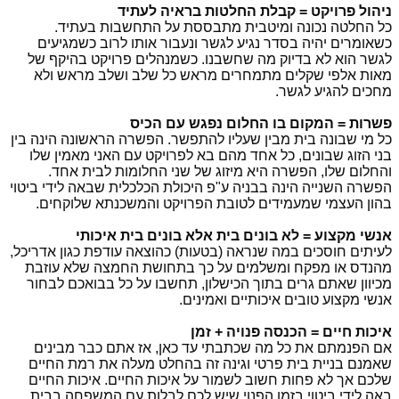
ניהול פרויקט = קבלת החלטות בראיה לעתיד
כל החלטה נכונה ומיטבית מתבססת על התחשבות בעתיד.
כשאומרים יהיה בסדר נגיע לגשר ונעבור אותו לרוב כשמגיעים
לגשר הוא לא בדיוק מה שחשבנו. כשמנהלים פרויקט בהיקף של
מאות אלפי שקלים מתמחרים מראש כל שלב ושלב מראש ולא
מחכים להגיע לגשר.
פשרות = המקום בו החלום נפגש עם הכיס
כל מי שבונה בית מבין שעליו להתפשר. הפשרה הראשונה הינה בין
בני הזוג שבונים, כל אחד מהם בא לפרויקט עם האני מאמין שלו
והחלום שלו, הפשרה היא מיזוג של שני החלומות לבית אחד.
הפשרה השנייה הינה בבניה ע"פ היכולת הכלכלית שבאה לידי ביטוי
בהון העצמי שמעמידים לטובת הפרויקט והמשכנתא שלוקחים.
אנשי מקצוע = לא בונים בית אלא בונים בית איכותי
לעיתים חוסכים במה שנראה (בטעות) כהוצאה עודפת כגון אדריכל,
מהנדס או מפקח ומשלמים על כך בתחושת החמצה שלא עוזבת
מכיוון שאתם גרים בתוך הכישלון, תחשבו על כל בבואכם לבחור
אנשי מקצוע טובים איכותיים ואמינים.
איכות חיים = הכנסה פנויה + זמן
אם הפנמתם את כל מה שכתבתי עד כאן, אז אתם כבר מבינים
שאמנם בניית בית פרטי וגינה זה בהחלט מעלה את רמת החיים
שלכם אך לא פחות חשוב לשמור על איכות החיים. איכות החיים
באה לידי ביטוי בזמן הפנוי שיש לכם לבלות עם המשפחה בבית