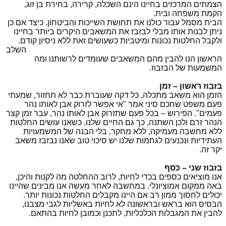
הצמתים המרכזים בחיינו הינם השכלה, קרירה, בחירת בן זוג,
הקמת משפחה ובית.
הבית מסמל עבור כולנו את תחושת השייכות והביטחון. כיצד אם כן
ניתן לבנות אותו מבלי לבזבז את המשאבים היקרים ביותר בחיינו
ולקבל החלטות נכונות ומיטביות כשעושים זאת ללא ניסיון קודם.
השלב
הראשון הנו להבין מהם המשאבים שעומדים לרשותנו ומה
המשמעות של הבזבוז.
בזבוז ראשון – זמן
הזמן הוא משאב מתכלה, כל דקה שעוברת כבר לא תחזור, שמעתי
פעם משפט שחכם סיני אמר "אי אפשר לזרוק אבן לאותו נהר
פעמים". הפירוש – בכל פעם שתזרוק אבן לאותו נהר, עבר זמן קצר
הנהר זרם ולכן השתנה, כך גם החיים שלנו. כשאנו עושים החלטות
ללא מחשבה מעמיקה, ללא מחקר, בלי הבנה של המשמעויות
העתידיות ונכנעים לגחמות שלנו יש סיכוי טוב שאנו נבזבז משאב
יקר זה.
בזבוז שני – כסף
אנו מוציאים כספים בכדי לחיות, לרוב ההחלטה מה לקנות והיכן,
באה ממקום אמוציונלי. במחשבה לאחר מעשה אנו מבינים שהיינו
יכולים לחסוך ממון רב אם היינו מקבלים החלטות נכונות יותר.
הבסיס הוא בראש ובראשונה לא לחיות באשליות לגבי מצבנו,
להבין את המגבלות הכלכליות, לתכנן וכמובן לחיות בהתאם.