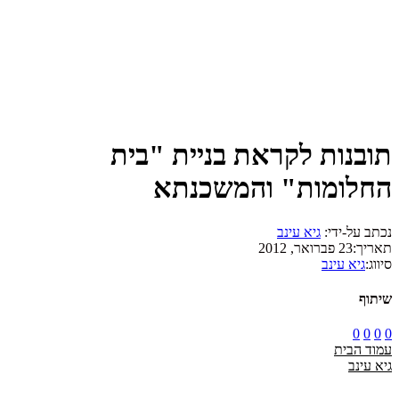
תובנות לקראת בניית "בית
החלומות" והמשכנתא
נכתב על-ידי:
גיא עינב
תאריך:
23 פברואר, 2012
סיווג:
גיא עינב
שיתוף
0
0
0
0
עמוד הבית
גיא עינב