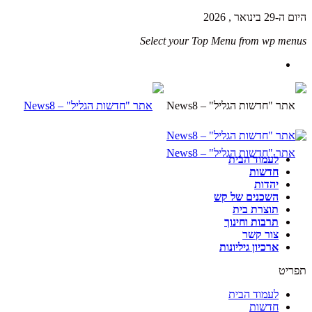
היום ה-29 בינואר , 2026
Select your Top Menu from wp menus
לעמוד הבית
חדשות
יהדות
השכנים של קש
תוצרת בית
תרבות וחינוך
צור קשר
ארכיון גיליונות
תפריט
לעמוד הבית
חדשות