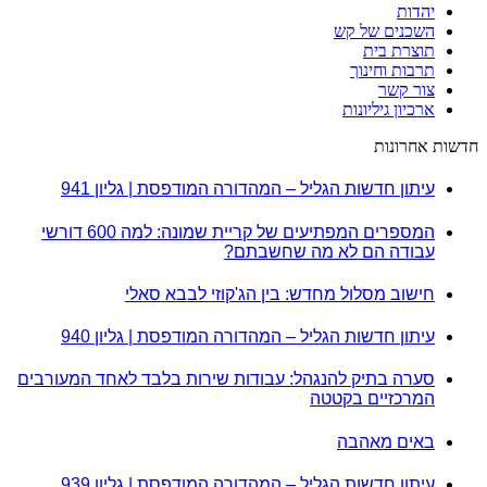
יהדות
השכנים של קש
תוצרת בית
תרבות וחינוך
צור קשר
ארכיון גיליונות
חדשות אחרונות
עיתון חדשות הגליל – המהדורה המודפסת | גליון 941
המספרים המפתיעים של קריית שמונה: למה 600 דורשי
עבודה הם לא מה שחשבתם?
חישוב מסלול מחדש: בין הג'קוזי לבבא סאלי
עיתון חדשות הגליל – המהדורה המודפסת | גליון 940
סערה בתיק להנגהל: עבודות שירות בלבד לאחד המעורבים
המרכזיים בקטטה
באים מאהבה
עיתון חדשות הגליל – המהדורה המודפסת | גליון 939