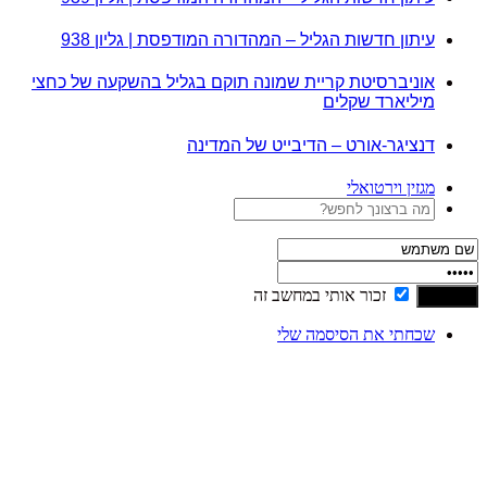
עיתון חדשות הגליל – המהדורה המודפסת | גליון 938
אוניברסיטת קריית שמונה תוקם בגליל בהשקעה של כחצי
מיליארד שקלים
דנציגר-אורט – הדיבייט של המדינה
מגזין וירטואלי
זכור אותי במחשב זה
שכחתי את הסיסמה שלי