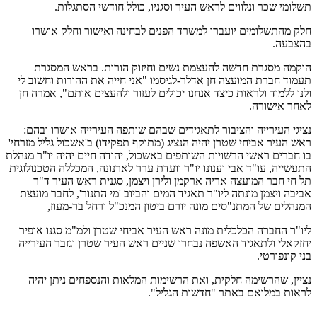
תשלומי שכר ונלווים לראש העיר וסגניו, כולל חודשי הסתגלות.
חלק מהתשלומים יועברו למשרד הפנים לבחינה ואישור וחלק אושרו
בהצבעה.
הוקמה מסגרת חדשה להעצמת נשים וחיזוק הורות. בראש המסגרת
תעמוד חברת המועצה חן אדלר-לגיסמו "אני חייה את ההורות וחשוב לי
ולנו ללמוד ולראות כיצד אנחנו יכולים לעזור ולהעצים אותם", אמרה חן
לאחר אישורה.
נציגי העירייה והציבור לתאגידים שבהם שותפה העירייה אושרו ובהם:
ראש העיר אביחי שטרן יהיה הנציג (מתוקף תפקידו) ב'אשכול גליל מזרחי'
בו חברים ראשי הרשויות השותפים באשכול, יהודה חיים יהיה יו"ר מנהלת
התעשייה, עו"ד אבי וענונו יו"ר וועדת ערר לארנונה, המכללה הטכנולוגית
תל חי חבר המועצה אריה ארקמן ולירן ויצמן, סגנית ראש העיר ד"ר
אביבה ויצמן מונתה ליו"ר תאגיד המים והביוב 'מי התנור', לחבר מועצת
המנהלים של המתנ"סים מונה יורם ביטון המנכ"ל ורחל בר-מעוז,
ליו"ר החברה הכלכלית מונה ראש העיר אביחי שטרן ולמ"מ סגנו אופיר
יחזקאלי ולתאגיד האשפה נבחרו שניים ראש העיר שטרן וגזבר העירייה
בני קונפורטי.
נציין, שהרשימה חלקית, ואת הרשימות המלאות והנספחים ניתן יהיה
לראות במלואם באתר "חדשות הגליל".