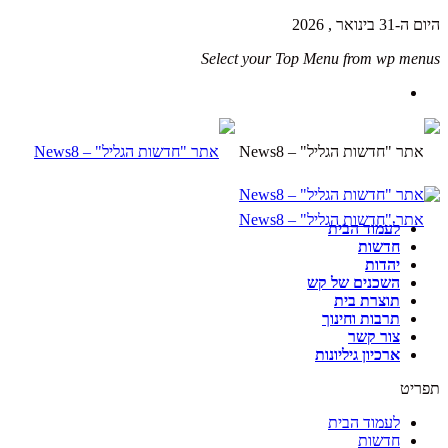
היום ה-31 בינואר , 2026
Select your Top Menu from wp menus
לעמוד הבית
חדשות
יהדות
השכנים של קש
תוצרת בית
תרבות וחינוך
צור קשר
ארכיון גיליונות
תפריט
לעמוד הבית
חדשות