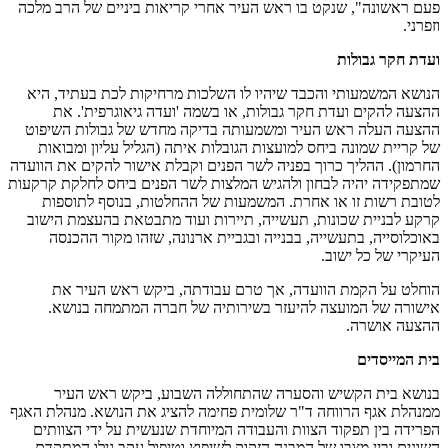
פעם ראשונה", שנקט בו ראש העיר אחרי קריאות ביניים של הרב מלכה
וזפרני.
ועדת חקר גבולות
הנושא המשמעותי והכבד שיהיו לו השלכות מרחיקות לכת בעתיד, היא
ההצעה להקים ועדת חקר גבולות, או בשמה 'ועדה גיאוגרפית'. את
ההצעה העלה ראש העיר ומשמעותה בדיקה מחדש של גבולות השיפוט
של קריית שמונה ביחס למועצות הגובלות איתה (הגליל עליון ומבואות
החרמון). ההליך כרוך בפניה לשר הפנים וקבלת אישור להקים את הוועדה
שמתפקידה יהיה לבחון ולהגיש המלצות לשר הפנים ביחס לחלקת קרקעות
לטובת רשות זו או אחרת. המשמעות של ההחלטות, בנוסף לתוספות
קרקע לבניית שכונות, תעשייה, תיירות ועוד מתבטאת בהעצמת הישוב
באוכלוסייה, בתעשייה, בבנייה ובגביית ארנונה, שזהו מקור ההכנסה
העיקרי של כל ישוב.
הוחלט על הקמת הוועדה, אך טרם עבודתה, ביקש ראש העיר את
אישורה של המועצה להיעזר בשירותיה של חברה המתמחה בנושא.
ההצעה אושרה.
בית המייסדים
בנושא בית הקשיש והסערה שהתחוללה השבוע, ביקש ראש העיר
ממנהלת אגף הרווחה ד"ר שלומית פחימה להציג את הנושא. מנהלת האגף
הפרידה בין תפקוד הצוות והעבודה המיוחדת שנעשית על ידי הצוותים
השונים ובין מצבו של המבנה הזקוק לשיפוץ וטיפול עקב גילו המתקדם.