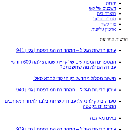
יהדות
השכנים של קש
תוצרת בית
תרבות וחינוך
צור קשר
ארכיון גיליונות
חדשות אחרונות
עיתון חדשות הגליל – המהדורה המודפסת | גליון 941
המספרים המפתיעים של קריית שמונה: למה 600 דורשי
עבודה הם לא מה שחשבתם?
חישוב מסלול מחדש: בין הג'קוזי לבבא סאלי
עיתון חדשות הגליל – המהדורה המודפסת | גליון 940
סערה בתיק להנגהל: עבודות שירות בלבד לאחד המעורבים
המרכזיים בקטטה
באים מאהבה
עיתון חדשות הגליל – המהדורה המודפסת | גליון 939