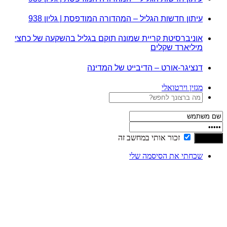
עיתון חדשות הגליל – המהדורה המודפסת | גליון 938
אוניברסיטת קריית שמונה תוקם בגליל בהשקעה של כחצי
מיליארד שקלים
דנציגר-אורט – הדיבייט של המדינה
מגזין וירטואלי
זכור אותי במחשב זה
שכחתי את הסיסמה שלי