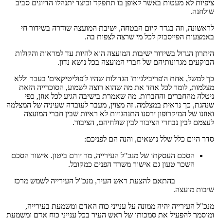
ציפיות לא מעטות באשר לאופן בו תתפקד וכיצד יתנהלו הדיונים סביב
שולחנה.
לראשונה, וזה בגדר קיום הבטחה, ישיבת המועצה שודרה בשידור חי
באמצעות הפייסבוק לכל מי שרצה לצפות בה.
היתרון הגדול בשידור ישיבות המועצה הוא להיות עד למראות והקולות
הבוקעים מגרונותיהם של חברי המועצה בכל נושא נדון.
כך למשל, אחת ה'פריבילגיות' הגדולות שהיו ל'פוליטיקאים' בעבר וללא
מצלמות, לומר לכל אחד את מה שהוא רוצה לשמוע, הסוכרייה הזאת
ניטלה מהחברים והחברות. מה שאמרת בישיבה הגיע לכל אוזן, כפי
שנהגת, כך נראית במצלמה. זה מצוין, מעבר לעובדה שעיניה של המצלמה
ואוזנו של המיקרופון ירסנו התנהגויות לא ראיות שבין חברי המועצה
לעצמם לבין נבחרי הציבור לבין שולחיהם, הציבור.
סדר היום כלל שלל נושאים, והנה הם לפניכם:
הסכם העסקתו של מנכ"ל העירייה, מר יורם ביטון. אישור הסכם
השכר טעון גם אישור משרד הפנים כמקובל.
בהתאם להצעת ראש העיר, מנכ"ל העירייה לשמש מרכז
שיבות מועצה.
מנכ"ל העירייה יהיה ממונה על ענייני כוח האדם ומשמעת בעירייה,
ומוסמך להפעיל את סמכותו של ראש העיר בכל ענייני כוח אדם ומשמעת