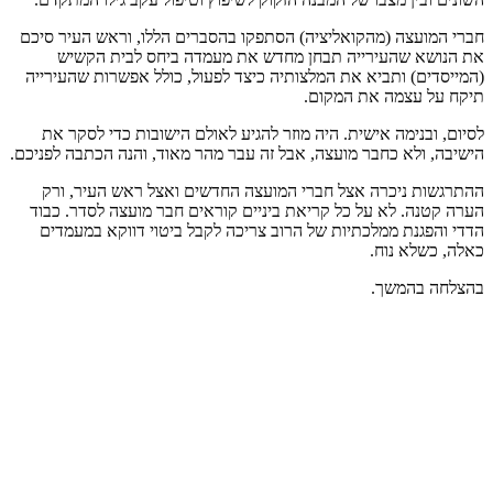
חברי המועצה (מהקואליציה) הסתפקו בהסברים הללו, וראש העיר סיכם
את הנושא שהעירייה תבחן מחדש את מעמדה ביחס לבית הקשיש
(המייסדים) ותביא את המלצותיה כיצד לפעול, כולל אפשרות שהעירייה
תיקח על עצמה את המקום.
לסיום, ובנימה אישית. היה מוזר להגיע לאולם הישובות כדי לסקר את
הישיבה, ולא כחבר מועצה, אבל זה עבר מהר מאוד, והנה הכתבה לפניכם.
ההתרגשות ניכרה אצל חברי המועצה החדשים ואצל ראש העיר, ורק
הערה קטנה. לא על כל קריאת ביניים קוראים חבר מועצה לסדר. כבוד
הדדי והפגנת ממלכתיות של הרוב צריכה לקבל ביטוי דווקא במעמדים
כאלה, כשלא נוח.
בהצלחה בהמשך.