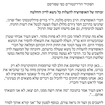
תפקידי הדירקטורים כפי שפורסם
זכותה של האופוזיציה להעלות כל נושא לדיון והחלטה
חברי האופוזיציה: הרב ניסים מלכה, ד"ר בוריס סידלקובסקי ואלי זפרני,
שהגיעו בהרכב חסר (יורם מלול) העלו הצעה לבטל את רשות החניה.
הצעה לגיטימית, גם אם מישהו חשב שזה תרגיל.
אלא מה שקרה לאחר מכן היה לא פחות מהזוי. ראש העיר אביחי שטרן
שבהכשרתו הוא עו"ד, העלה להצבעה את השאלה להסיר את הנושא
מסדר היום. זהו צעד הנוגד את החוק היות וזכותם המלאה של חברי
האופוזיציה להעלות כל נושא שעולה בדעתם, וחובתה של המועצה לדון
ולהצביע על כך. הדבר לא נעשה במקרה הזה, ובאקט של מחאה נטשו
שלושת חברי האופוזיציה את הישיבה.
…כאן קרה דבר שחימם את הלב למי שרוממות הדמוקרטיה לא רק
בגרונו, אלא במעשיו. חבר המועצה אריה אקרמן מחה על כך שהביאו את
חברי האופוזיציה לנטוש את הישיבה. "לא נוח לי שאנשי האופוזיציה לא
כאן. אנחנו מספיק חזקים כדי להכיל גם דברים שלא מוצאים חן בעינינו",
אמר לראש העיר וחבריו.
ראש העיר אמר בתגובה "מה אתה רוצה ממני, הם יצאו, לא אני הוצאתי
אותם…".
ליושבים מן הצד זה נראה צורם, בנוסף לסגנון של "אני קורא אותך לסדר