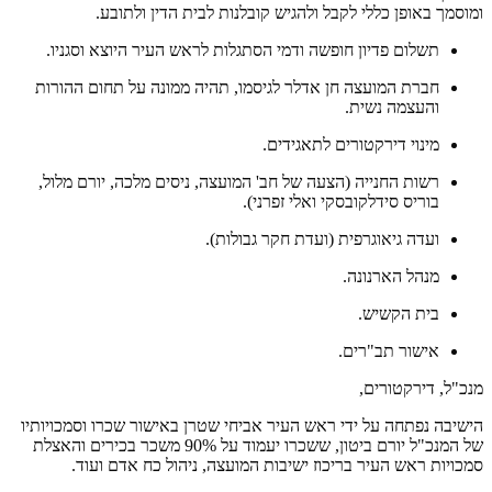
ומוסמך באופן כללי לקבל ולהגיש קובלנות לבית הדין ולתובע.
תשלום פדיון חופשה ודמי הסתגלות לראש העיר היוצא וסגניו.
חברת המועצה חן אדלר לגיסמו, תהיה ממונה על תחום ההורות
והעצמה נשית.
מינוי דירקטורים לתאגידים.
רשות החנייה (הצעה של חב' המועצה, ניסים מלכה, יורם מלול,
בוריס סידלקובסקי ואלי זפרני).
ועדה גיאוגרפית (ועדת חקר גבולות).
מנהל הארנונה.
בית הקשיש.
אישור תב"רים.
מנכ"ל, דירקטורים,
הישיבה נפתחה על ידי ראש העיר אביחי שטרן באישור שכרו וסמכויותיו
של המנכ"ל יורם ביטון, ששכרו יעמוד על 90% משכר בכירים והאצלת
סמכויות ראש העיר בריכוז ישיבות המועצה, ניהול כח אדם ועוד.