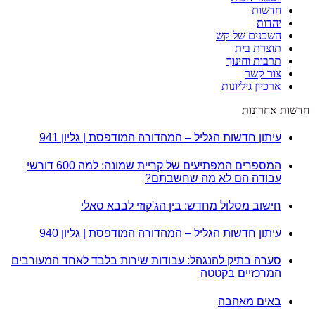
חדשות
יהדות
השכנים של קש
תוצרת בית
תרבות וחינוך
צור קשר
ארכיון גיליונות
חדשות אחרונות
עיתון חדשות הגליל – המהדורה המודפסת | גליון 941
המספרים המפתיעים של קריית שמונה: למה 600 דורשי
עבודה הם לא מה שחשבתם?
חישוב מסלול מחדש: בין הג'קוזי לבבא סאלי
עיתון חדשות הגליל – המהדורה המודפסת | גליון 940
סערה בתיק להנגהל: עבודות שירות בלבד לאחד המעורבים
המרכזיים בקטטה
באים מאהבה