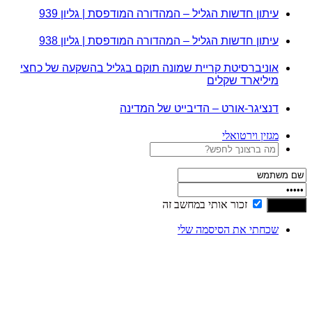
עיתון חדשות הגליל – המהדורה המודפסת | גליון 939
עיתון חדשות הגליל – המהדורה המודפסת | גליון 938
אוניברסיטת קריית שמונה תוקם בגליל בהשקעה של כחצי
מיליארד שקלים
דנציגר-אורט – הדיבייט של המדינה
מגזין וירטואלי
זכור אותי במחשב זה
שכחתי את הסיסמה שלי