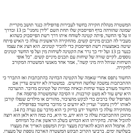
המשטרה מנהלת חקירה בחשד לעבירות פדופיליה כנגד תושב מקריית
שמונה שהזדהה בדף הפייסבוק שלו תחת השם "לירן נחמני" בן 13 ובדרך
זו על פי החשד, פיתה קטינה לשוחח איתו דרך רשת הפייסבוק כשהוא
מעביר לה תכנים מיניים קשים. מהחקירה הראשונית עולה כי האיש פיתח
שיטה באמצעות רשת הפייסבוק כדי להכיר קטינים. הוא הציג את עצמו
כנער בן 13 ועל ידי כך גרר את הקטינה לשיחות מין ועל פי החשד קטינים
נוספים, לקיים שורה של שיחות עם תכנים מיניים קשים. "כל אופי
השיחות שניהל היה מיני קשה", אמר אחד מאנשי המשטרה המקורב
לחקירה.
החשוד נתפס אחרי שאמה של הקטינה הבחינה בהתכתבות ואז התברר כי
ההתכתבות נמשכה שלושה חודשים. במשטרה לא יודעים עדיין אם
החשוד מעורב בעוד שיחות ובאיזה כמויות של קטינים מדובר. ההערכה
היא שיש עוד לא מעט קורבנות. זו הסיבה שהמשטרה פרסמה את
הפרופיל שלו ברבים כדי לבקש מהציבור, מהורים או מילדים שנפלו קורבן
לאותו "לירן נחמני" ועדיין לא יודעים כי מדובר בחשוד בפדופיליה.
מהחקירה עולה כי החשוד ידע בדיוק כי הוא מדבר עם נערה בת 14.
מתוכן ההתכתבות עולה כי הוא ידע, מי היא, בת כמה היא ולאן הוא רוצה
להוביל אותה. בחקירתו הוא הכחיש בשלב הראשון את כל המיוחס
לו. אתמול הוא הובא להארכת מעצר ובית המשפט האריך את מעצרו
בשלושה ימים. ברביעי הקרוב תבקש המשטרה הארכה נוספת של מעצרו.