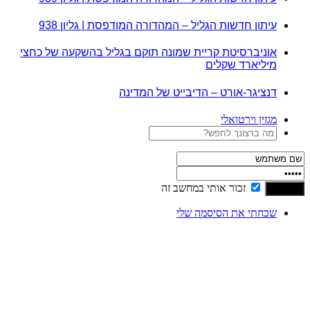
עיתון חדשות הגליל – המהדורה המודפסת | גליון 938
אוניברסיטת קריית שמונה תוקם בגליל בהשקעה של כחצי
מיליארד שקלים
דנציגר-אורט – הדיבייט של המדינה
מגזין וירטואלי
זכור אותי במחשב זה
שכחתי את הסיסמה שלי