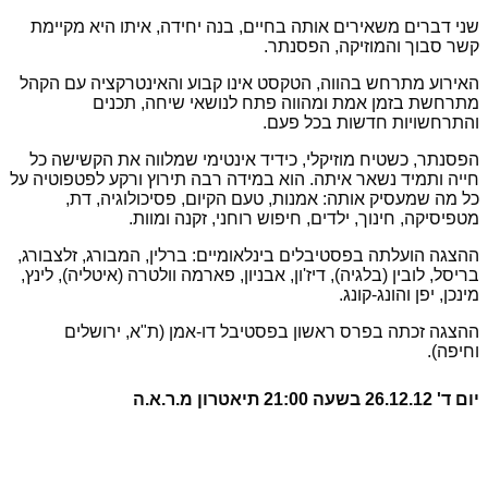
שני דברים משאירים אותה בחיים, בנה יחידה, איתו היא מקיימת
קשר סבוך והמוזיקה, הפסנתר.
האירוע מתרחש בהווה, הטקסט אינו קבוע והאינטרקציה עם הקהל
מתרחשת בזמן אמת ומהווה פתח לנושאי שיחה, תכנים
והתרחשויות חדשות בכל פעם.
הפסנתר, כשטיח מוזיקלי, כידיד אינטימי שמלווה את הקשישה כל
חייה ותמיד נשאר איתה. הוא במידה רבה תירוץ ורקע לפטפוטיה על
כל מה שמעסיק אותה: אמנות, טעם הקיום, פסיכולוגיה, דת,
מטפיסיקה, חינוך, ילדים, חיפוש רוחני, זקנה ומוות.
ההצגה הועלתה בפסטיבלים בינלאומיים: ברלין, המבורג, זלצבורג,
בריסל, לובין (בלגיה), דיז'ון, אבניון, פארמה וולטרה (איטליה), לינץ,
מינכן, יפן והונג-קונג.
ההצגה זכתה בפרס ראשון בפסטיבל דו-אמן (ת"א, ירושלים
וחיפה).
יום ד' 26.12.12 בשעה 21:00 תיאטרון מ.ר.א.ה