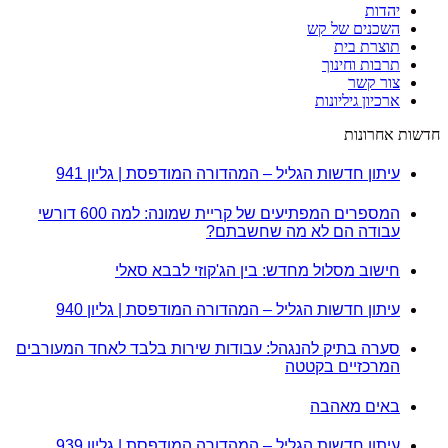
יהדות
השכנים של קש
תוצרת בית
תרבות וחינוך
צור קשר
ארכיון גיליונות
חדשות אחרונות
עיתון חדשות הגליל – המהדורה המודפסת | גליון 941
המספרים המפתיעים של קריית שמונה: למה 600 דורשי
עבודה הם לא מה שחשבתם?
חישוב מסלול מחדש: בין הג'קוזי לבבא סאלי
עיתון חדשות הגליל – המהדורה המודפסת | גליון 940
סערה בתיק להנגהל: עבודות שירות בלבד לאחד המעורבים
המרכזיים בקטטה
באים מאהבה
עיתון חדשות הגליל – המהדורה המודפסת | גליון 939