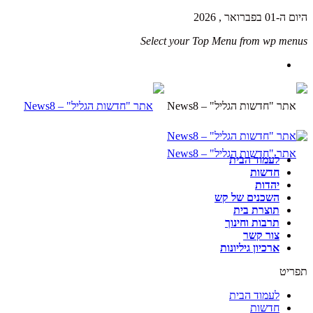
היום ה-01 בפברואר , 2026
Select your Top Menu from wp menus
לעמוד הבית
חדשות
יהדות
השכנים של קש
תוצרת בית
תרבות וחינוך
צור קשר
ארכיון גיליונות
תפריט
לעמוד הבית
חדשות