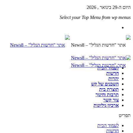
היום ה-29 בינואר , 2026
Select your Top Menu from wp menus
לעמוד הבית
חדשות
יהדות
השכנים של קש
תוצרת בית
תרבות וחינוך
צור קשר
ארכיון גיליונות
תפריט
לעמוד הבית
חדשות