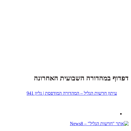
דפדוף במהדורה השבועית האחרונה
עיתון חדשות הגליל – המהדורה המודפסת | גליון 941
נבנה ב -
ע"י:
יעד פתרונות