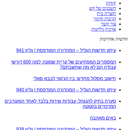
יהדות
השכנים של קש
תוצרת בית
תרבות וחינוך
צור קשר
ארכיון גיליונות
חדשות אחרונות
עיתון חדשות הגליל – המהדורה המודפסת | גליון 941
המספרים המפתיעים של קריית שמונה: למה 600 דורשי
עבודה הם לא מה שחשבתם?
חישוב מסלול מחדש: בין הג'קוזי לבבא סאלי
עיתון חדשות הגליל – המהדורה המודפסת | גליון 940
סערה בתיק להנגהל: עבודות שירות בלבד לאחד המעורבים
המרכזיים בקטטה
באים מאהבה
עיתון חדשות הגליל – המהדורה המודפסת | גליון 939