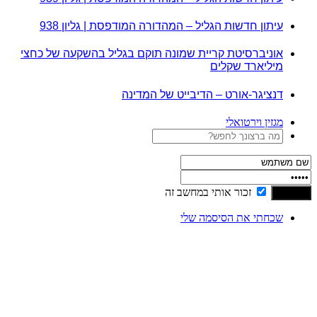
עיתון חדשות הגליל – המהדורה המודפסת | גליון 938
אוניברסיטת קריית שמונה תוקם בגליל בהשקעה של כחצי
מיליארד שקלים
דנציגר-אורט – הדיבייט של המדינה
מגזין וירטואלי
זכור אותי במחשב זה
שכחתי את הסיסמה שלי