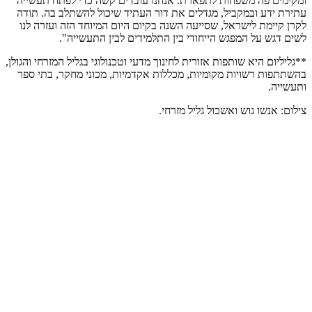
ומקימים פה משפחות לתפארת. אנחנו עובדים קשה כדי לפתח תעשייה
עתירת ידע ובמקביל, מגדלים את דור העתיד שיכול להשתלב בה. תודה
לקרן קיימת לישראל, שסייעה השנה בקיום היום המיוחד הזה ועזרה לנו
לשים דגש על המפגש הייחודי בין התלמידים לבין התעשייה".
**גליליום היא שותפות אזורית לחינוך מדעי וטכנולוגי בגליל המזרחי והגולן,
בהשתתפות רשויות מקומיות, מכללות אקדמיות, מכוני מחקר, בתי ספר
ותעשייה.
צילום: אנשו גוש ואשכול גליל מזרחי.