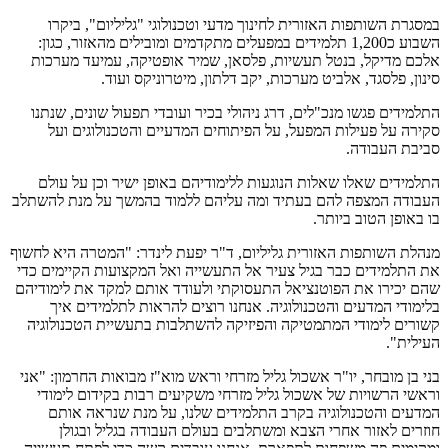
במסגרת השותפות האזורית לחינוך מדעי וטכנולוגי "גליליום", ביקרו
השבוע כ1,200 תלמידים במפעלים מתקדמים ומובילים מהאזור, כגון:
אלכם מדיקל, בנטל תעשיות, פלסאן, שמיר אופטיקה, עמיעד מערכות
סינון, פלסגד, אלביט מערכות, יקב דלתון, מיטרוניקס ועוד.
התלמידים פגשו מנכ"לים, דרג ניהולי בכיר ועובדי תפעול שונים, שנתנו
סקירה על פעילות המפעל, על הפיתוחים המדעיים והטכנולוגים ועל
סביבת העבודה.
התלמידים שאלו שאלות הנוגעות ללימודיהם באופן ישיר וכן על עולם
העבודה המצפה להם בעתיד ומה עליהם ללמוד בהמשך על מנת להשתלב
בו באופן הטוב ביותר.
מנהלת השותפות האזורית גליליום, ד"ר יפעת לינדר: "המטרה היא לחשוף
את התלמידים כבר בגיל צעיר אל התעשייה ואל המקצועות הקיימים כדי
שהם יכירו את הפוטנציאל התעסוקתי ולעודד אותם למקד את לימודיהם
בלימודי המדעים והטכנולוגיה. אנחנו רוצים להראות לתלמידים איך
קשורים לימודי המתמטיקה והפיזיקה להשתלבות בתעשיית הטכנולוגיה
העילית".
בני בן מובחר, יו"ר אשכול גליל מזרחי וראש מוא"ז מבואות החרמון: "אני
וראשי הרשויות של אשכול גליל מזרחי משקיעים רבות בקידום לימודי
המדעים והטכנולוגיה בקרב התלמידים שלנו, על מנת שנראה אותם
חוזרים לאזור אחרי הצבא ומשתלבים בעולם העבודה בגליל ובגולן