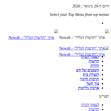
היום ה-29 בינואר , 2026
Select your Top Menu from wp menus
לעמוד הבית
חדשות
יהדות
השכנים של קש
תוצרת בית
תרבות וחינוך
צור קשר
ארכיון גיליונות
תפריט
לעמוד הבית
חדשות