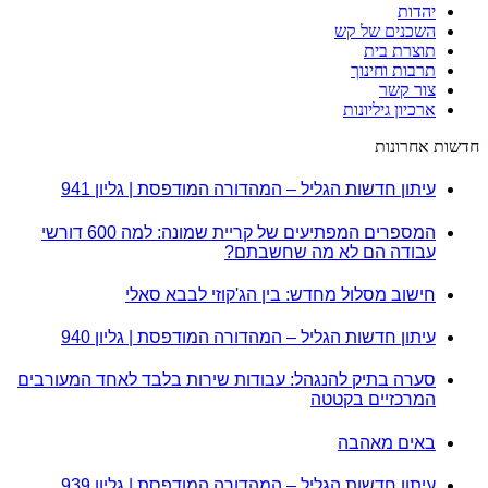
יהדות
השכנים של קש
תוצרת בית
תרבות וחינוך
צור קשר
ארכיון גיליונות
חדשות אחרונות
עיתון חדשות הגליל – המהדורה המודפסת | גליון 941
המספרים המפתיעים של קריית שמונה: למה 600 דורשי
עבודה הם לא מה שחשבתם?
חישוב מסלול מחדש: בין הג'קוזי לבבא סאלי
עיתון חדשות הגליל – המהדורה המודפסת | גליון 940
סערה בתיק להנגהל: עבודות שירות בלבד לאחד המעורבים
המרכזיים בקטטה
באים מאהבה
עיתון חדשות הגליל – המהדורה המודפסת | גליון 939