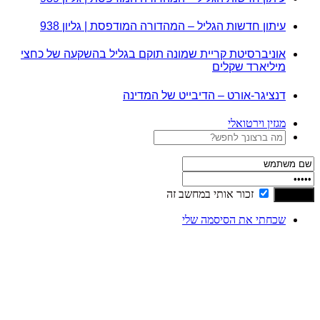
עיתון חדשות הגליל – המהדורה המודפסת | גליון 938
אוניברסיטת קריית שמונה תוקם בגליל בהשקעה של כחצי
מיליארד שקלים
דנציגר-אורט – הדיבייט של המדינה
מגזין וירטואלי
זכור אותי במחשב זה
שכחתי את הסיסמה שלי