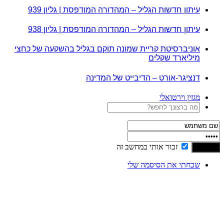
עיתון חדשות הגליל – המהדורה המודפסת | גליון 939
עיתון חדשות הגליל – המהדורה המודפסת | גליון 938
אוניברסיטת קריית שמונה תוקם בגליל בהשקעה של כחצי
מיליארד שקלים
דנציגר-אורט – הדיבייט של המדינה
מגזין וירטואלי
זכור אותי במחשב זה
שכחתי את הסיסמה שלי