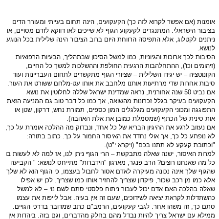
אומנות (אם אפשר לקרוא לזה כך) הקעקועים, הינה תחום בעייתי ומעורר הדים
בציבור הישראלי. המתנגדים לקעקוע הגוף לא שייכים לאו דווקא לזרם מסויים, או
ניתנים לקטלוג, אלא התפיסה הרווחת היום ברוב הציבור הינה שלילית בכל הנוגע
לנושא.
הסיבות לכך ארוכות והגיוניות, כמו למשל הסיכון שבתהליך, הבעיות הרפואיות
(זיהומים וכו'), ההתחלהבות הרגעית החולפת וההשלכות למשך כל החיים,
הקונוטציה – יש יגידו השלילית – שציורי הגוף מתקשרים לתחום העבריינות ועוד
סיבות אחרות שדי מרתיעות אותנו מלחבב את אותו עט-מלחם ששורט את העור.
אם נביט 50 שנה אחורנית, נראה שמדינת ישראל שללה לחלוטין את נושא
הקעקועים בעיקר בגלל זכרונות מהשואה, אך כמו כל דבר טוב גם המניעה הזאת
התפוגגה ומכוני הקעקועים מגלגלים המון כספים, תמורת נחש, דרקון, שטן או
אות סינית של הכתף (שמסמלת כמובן את אלת האהבה).
אם נעזוב לרגע את ההיגיון הבריא של כל אחד, ונבדוק מה ההלכה אומרת על כך,
לא נופתע כל כך, אך אולי נחדד את האיסור החמור על כך. כתוב בתורה:
"וכתובת קעקע לא תתנו בכם" (ויקרא י"ט).
למרות האיסור, ישנה שאלה מתבקשת – הרי הגוף ניתן לנו, אז למה לא לעשות בו
כל מה שאנחנו רוצים? הרב פנגר, מארגון "הידברות" מתייחס לנושא: "
הקביעה
שהגוף שלך אינה נכונה מעיקרה
לאדם אסור לחבול בעצמו, כי הגוף הוא לא שלך
אלא כמו מן רכב שכור, פיקדון שצריך להחזיר אותו כמו שצריך. לכן יש אפילו
שאלה בהלכה האם אדם יכול לעבור ניתוח פלסטי סתם לשם נוי – לא למשל
כהשתדלות לקראת יציאה לשידוכים, שעם זה אין בעיה. אבל לייפות את עצמו
סתם כך, זה משהו אחר. לגבי קעקועים, הרמב"ם כתב שמדובר בדרכי הגויים.
ממילא עם ישראל צריך להיות נבדל מהם בחלק מהדברים, וגם בזה. ביהדות אין