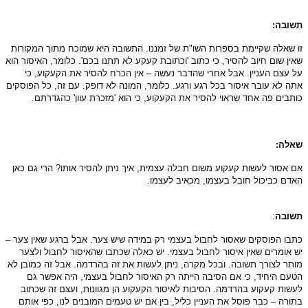
תשובה:
זו שאלה שקיימת בספרות השו"ת של זמננו. התשובה היא שמוכח מתוך המקורות
שאין שום חיוב להסיר, כי כתוב 'וכתובת קעקע לא תתנו בכם'. כלומר, האיסור הוא
על עצם העניין. אבל אחרי שהדבר נעשה – אין הכרח להסיר את הקעקוע, כי
אתה לא עובר איסור בכל רגע ורגע. כלומר, המונה לא דופק. עם זה, כל הפוסקים
כותבים פה אחד שראוי להסיר את הקעקוע, כי הוא 'מזכרת עוון' כהגדרתם.
שאלה:
אם אסור לעשות קעקוע משום חבלה עצמית, איך ניתן להסיר אותו? הרי גם כאן
האדם כביכול חובל בעצמו, מכאיב לעצמו.
תשובה
:
כתבו הפוסקים שאסור לחבול בעצמי רק במידה שיש צער. אבל ברגע שאין צער –
יש אומרים שאין איסור לחבול בעצמי. יש כאלה שכתבו שהאיסור לחבול ולצער
מותר לצורך תשובה. ובכל מקרה, ניתן לעשות את זה בהרדמה. אבל זה כמובן לא
הטעם היחיד, כי אם הסיבה הייתה רק האיסור לחבול בעצמי, היה אפשר גם
לעשות קעקוע בהרדמה. הסיבות לאיסור הקעקוע הן מגוונות, ועצם זה שכתוב
בתורה – כבר פוסל את העניין כליל, בין אם יש טעמים המובנים לנו, כפי אותם