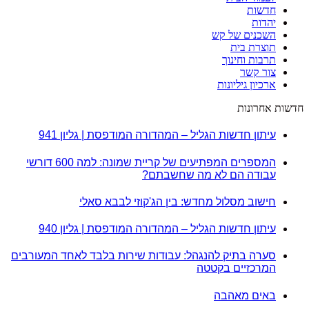
חדשות
יהדות
השכנים של קש
תוצרת בית
תרבות וחינוך
צור קשר
ארכיון גיליונות
חדשות אחרונות
עיתון חדשות הגליל – המהדורה המודפסת | גליון 941
המספרים המפתיעים של קריית שמונה: למה 600 דורשי
עבודה הם לא מה שחשבתם?
חישוב מסלול מחדש: בין הג'קוזי לבבא סאלי
עיתון חדשות הגליל – המהדורה המודפסת | גליון 940
סערה בתיק להנגהל: עבודות שירות בלבד לאחד המעורבים
המרכזיים בקטטה
באים מאהבה