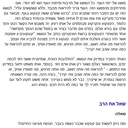
מושג של ייפוי הגוף. כל המושג של תרבות ופיתוח הגוף הוא לא יהודי, ואנו
מתרחקים מהמושג הזה. הגוף צריך להיראות מכובד, וללא קשקושים עליו
", לנושא
הזה יש גם הסבר רוחני שמביא הרב
"ברגע שאדם עושה קעקוע בגוף, מבואר גם
שהדבר מקרקע את גופו וגורם לו אחיזה מאוד גשמית ובהמית בעולם הזה.
כלומר, הקעקוע והקרקוע מבוססים על אותו רעיון. זה משבש את הקשר הנקי והזך
שלנו עם בורא עולם, בפרט אם מדובר בציור או בסמל שהם ההפך מקדושה".
אחד מהאתרי הקעקועים ברשת האינטרנט כותב על הנושא:
"קעקועים זו אומנות
אשר
חיה בעורנו והולכת איתנו לנצח. קעקוע זו דרך מצוינת להביע את עצמך,
להראות מה אתה
חושב, מה אתה מרגיש, מה מאפיין אותך, או סתם להראות עד
כמה אתה אוהב את
יקירך".
האתר הסביר במדיוק את הנושא: "התלהבות רגעית, שמייצרת אושר הזוי לכמה
ימים, וכשהאושר נעלם נשאר רק אותו אדם הזוי. בנוסף, אותו משפט תיאר במדיוק
את התזמון – "
להראות מה אתה
חושב, מה אתה מרגיש, מה מאפיין אותך, או
סתם להראות עד כמה אתה אוהב את
יקירך",
בעיה הינה, מה קורה כשאותה
הרגשה נגמרת, או שיקירך, כבר לא ממש בענייניך. אתה פשוט תקוע לעד עם
פיסת עור שתמיד תזכיר לך עד כמה לא היית חכם. באותו רגע.
שאל את הרב
שאלה:
ומה ניתן לעשות עם קעקוע שכבר נעשה בעבר, ועכשיו מגיעה החרטה?