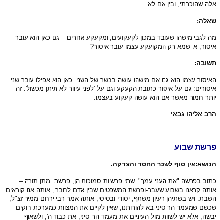
אלה שהזכרתי, ובין אם לא.
שאלה:
מה לגבי מישהו שעובד במכון לקעקועים, ומקעקע אחרים – גם כאן הוא עובר
איסור, או שמא רק המקועקע עצמו עובר איסור?
תשובה:
האיסור עצמו הוא גם אם מישהו עושה בבשר של השני. כאן הוא אפילו עובר שני
איסורים: גם על איסור כתובת הקעקע וגם על 'לפני עיוור לא תיתן מכשול'. זה
יותר חמור מאשר אם הוא עושה קעקוע בעצמו.
הרב אליהו גבאי
פרשת שבוע
הנושא:אין סוף לשכר החסד והצדקה.
כתוב בפרשה:"את העני עמך". שתי פרשיות סמוכות הן, פרשת מתן תורה –
אותה קראנו בשבוע שעבר-ופרשת המשפטים שבין אדם לחברו, אותה אנו קוראים
השבת. ויש בשתיהן רעיון משתף, יסודי ובסיסי, אותה אמר רבי ירחם ממיר זצ"ל,
שכשם שמעמד הר סיני בא להורותנו, שאין לקיים את המצוות כמערכת חוקים
יבשה, אלא יש לשוות מול העיניים את מעמד הר סיני, את כבוד ה', ולשאוף