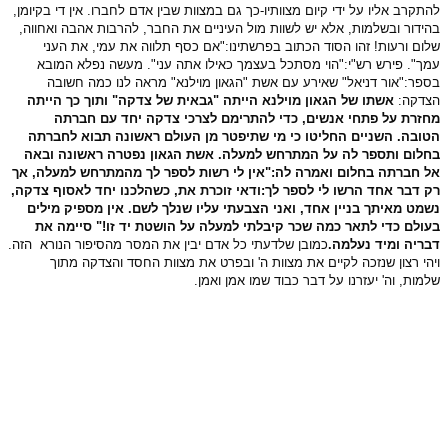
להתקרב אליו על ידי קיום מצוותיו-כך גם במצוות שבין אדם לחברו. אין די בקיומן,
בהידור ובשלמות, אלא יש לשוות מול העיניים את החבר, להרבות אהבה ואחווה,
שלום ורעות! זהו הסוד הכתוב בפרשתינו:"אם כסף תלווה את עמי, את העני
עמך". פירש רש"י:"הוי מסתכל בעצמך כאילו אתה עני". מעשה נפלא המובא
בספר:"אור דניאל" שאירע עם אשת "הגאון מוילנא" מראה לנו כמה חשובה
הצדקה:
אשתו של הגאון מוילנא הייתה "גבאית של צדקה" ותוך כך הייתה
מחזרת על פתחי אנשים, כדי להתרימם לצרכי צדקה יחד עם חברתה
הטובה. השניים החליטו כי מי שתיפטר מן העולם ראשונה תבוא לחברתה
בחלום ותספר לה על המתרחש למעלה. אשת הגאון נפטרה ראשונה ובאה
אל חברתה בחלום ואמרה לה:"אין לי רשות לספר לך מהמתרחש למעלה, אך
רק דבר אחד הרשו לי לספר לך:ודאי זוכרת את, כשהלכנו יחד לאסוף צדקה,
נשמט מאיתך בניין אחד, ואני הצבעתי עליו שנלך לשם. אין מספיק מילים
בעולם כדי לתאר כמה שכר קיבלתי למעלה על הושטת יד זו!" סיימה את
דבריה ומיד נעלמה.
כמובן שלדעתי כל אדם יבין את המסר מהסיפור הנורא הזה.
ויהי רצון שנזכה לקיים את מצוות ה' ובפרט את מצוות החסד והצדקה מתוך
שלמות, וה' יעזרנו על דבר כבוד שמו אמן ואמן.