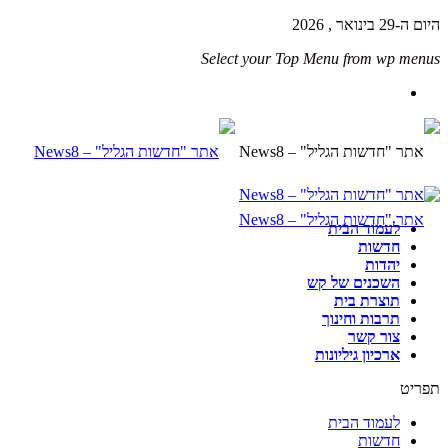
היום ה-29 בינואר , 2026
Select your Top Menu from wp menus
לעמוד הבית
חדשות
יהדות
השכנים של קש
תוצרת בית
תרבות וחינוך
צור קשר
ארכיון גיליונות
תפריט
לעמוד הבית
חדשות