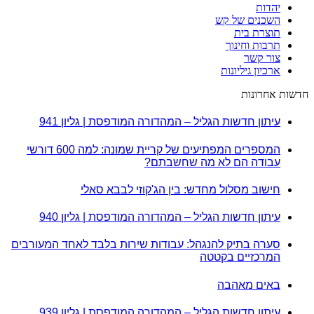
יהדות
השכנים של קש
תוצרת בית
תרבות וחינוך
צור קשר
ארכיון גיליונות
חדשות אחרונות
עיתון חדשות הגליל – המהדורה המודפסת | גליון 941
המספרים המפתיעים של קריית שמונה: למה 600 דורשי
עבודה הם לא מה שחשבתם?
חישוב מסלול מחדש: בין הג'קוזי לבבא סאלי
עיתון חדשות הגליל – המהדורה המודפסת | גליון 940
סערה בתיק להנגהל: עבודות שירות בלבד לאחד המעורבים
המרכזיים בקטטה
באים מאהבה
עיתון חדשות הגליל – המהדורה המודפסת | גליון 939