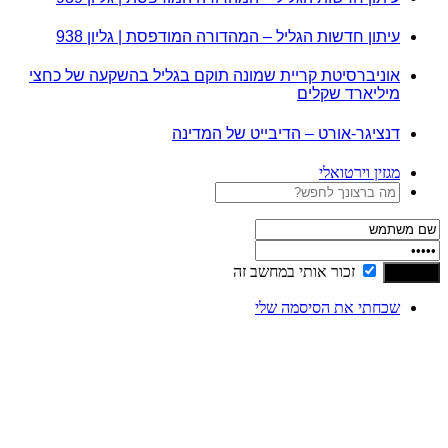
עיתון חדשות הגליל – המהדורה המודפסת | גליון 938
אוניברסיטת קריית שמונה תוקם בגליל בהשקעה של כחצי
מיליארד שקלים
דנציגר-אורט – הדיבייט של המדינה
מגזין וירטואלי
זכור אותי במחשב זה
שכחתי את הסיסמה שלי