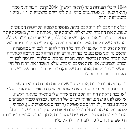
1044 קיבלו תעודות בוגר (תואר ראשון) ו-204 קיבלו תעודות מוסמך
(תואר שני). 75 סטודנטים סיימו את לימודיהם בהצטיינות ו-34 סיימו
בהצטיינות יתרה.
"כל אחד מכם לחוד וכולכם ביחד, מוסיפים למסה הקריטית האנושית,
שעושה את החברה הישראלית לטובה יותר, מפותחת יותר, משכילה יותר
ומתקדמת יותר" אמר בטקס נשיא המכללה, פרופ' יוסי מקורי "ההשכלה
והחשיפה שקיבלתם אצלנו מבוססים על מחקר מדעי מתקדם ביותר ועל
הוראה איכותית. שאפנו לאורך כל הדרך להקנות לכם ידע מהמעלה
הראשונה ואני משוכנע כי בעזרת הידע הזה תהיה לכם תרומה לפיתוחה
של חברה נאורה ובריאה יותר, חברה ערכית, סובלנית, ורגישה לזכויות
הפרט והמיעוט. אני פונה אליכם ומבקש שלא תשכחו את "רוח תל-חי"
ותמשיכו להוביל את אותה רוח של אקדמיה מעורבת, רוח של רגישות
ומעורבות חברתית פעילה".
בטקס נשא דברים גם אתר שטרן שקיבל את תעודת התואר השני
בפסיכולוגיה חינוכית ושיתף את משתתפי הטקס בחוויית הלימודים שלו:
"אז ככה נראתה החוויה הסטודנטיאלית שלי בתל-חי בתואר ראשון,
אי-שם לפני 8 שנים, חוויתי קשיים של התחלה. למדתי ללמוד למבחנים,
לכתוב עבודות, למדתי סטטיסטיקה (הרבה סטטיסטיקה…), למדתי
ללמוד על הדשא, ובנחל ובכלל למדתי את כל הנקודות הכי שוות בנחל…
הכרתי מרצות ומרצים מקצועיים שמדברים איתך בגובה העיניים ומזכירות
חוג שעושות הכול כדי לעזור לך ולהקל עליך.