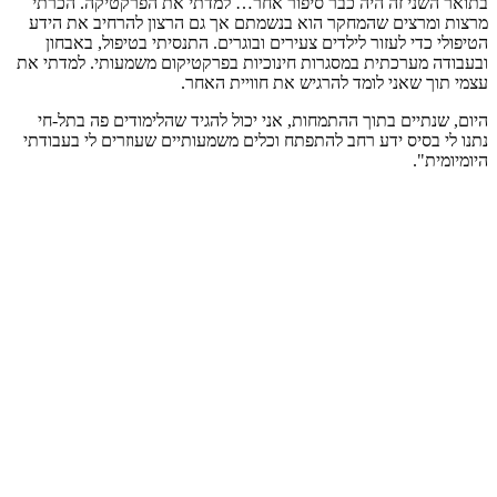
בתואר השני זה היה כבר סיפור אחר… למדתי את הפרקטיקה. הכרתי
מרצות ומרצים שהמחקר הוא בנשמתם אך גם הרצון להרחיב את הידע
הטיפולי כדי לעזור לילדים צעירים ובוגרים. התנסיתי בטיפול, באבחון
ובעבודה מערכתית במסגרות חינוכיות בפרקטיקום משמעותי. למדתי את
עצמי תוך שאני לומד להרגיש את חוויית האחר.
היום, שנתיים בתוך ההתמחות, אני יכול להגיד שהלימודים פה בתל-חי
נתנו לי בסיס ידע רחב להתפתח וכלים משמעותיים שעוזרים לי בעבודתי
היומיומית".