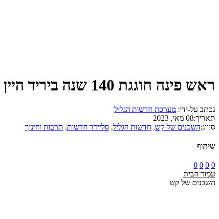
ראש פינה חוגגת 140 שנה ביריד היין השנתי
נכתב על-ידי:
מערכת חדשות הגליל
תאריך:
08 מאי, 2023
סיווג:
השכנים של קש
,
חדשות הגליל
,
סליידר חדשות
,
תרבות וחינוך
שיתוף
0
0
0
0
עמוד הבית
השכנים של קש