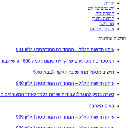
יהדות
השכנים של קש
תוצרת בית
תרבות וחינוך
צור קשר
ארכיון גיליונות
חדשות אחרונות
עיתון חדשות הגליל – המהדורה המודפסת | גליון 941
המספרים המפתיעים של קריית שמונה: למה 600 דורשי עבודה הם לא מה שחשבתם?
חישוב מסלול מחדש: בין הג'קוזי לבבא סאלי
עיתון חדשות הגליל – המהדורה המודפסת | גליון 940
סערה בתיק להנגהל: עבודות שירות בלבד לאחד המעורבים ה
באים מאהבה
עיתון חדשות הגליל – המהדורה המודפסת | גליון 939