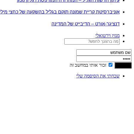
עיתון חדשות הגליל – המהדורה המודפסת | גליון 938
אוניברסיטת קריית שמונה תוקם בגליל בהשקעה של כחצי מיל
דנציגר-אורט – הדיבייט של המדינה
מגזין וירטואלי
זכור אותי במחשב זה
שכחתי את הסיסמה שלי