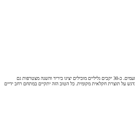
בעוד שבוע יתקיים יריד היין ה-11 בסימן 140 שנות התיישבות חקלאית למושבה ראש פינה. היריד השנתי הפך למסורת של אווירה ייחודית, תרבות, יין וטעמים. כ-30 יקבים גליליים מובילים יציגו ביריד והשנה מצטרפות גם
ים בדגש על תוצרת חקלאית מקומית. כל הטוב הזה יתקיים במתחם רחב ידיים