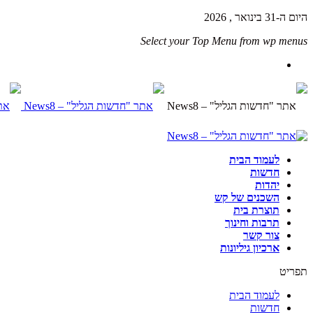
היום ה-31 בינואר , 2026
Select your Top Menu from wp menus
לעמוד הבית
חדשות
יהדות
השכנים של קש
תוצרת בית
תרבות וחינוך
צור קשר
ארכיון גיליונות
תפריט
לעמוד הבית
חדשות