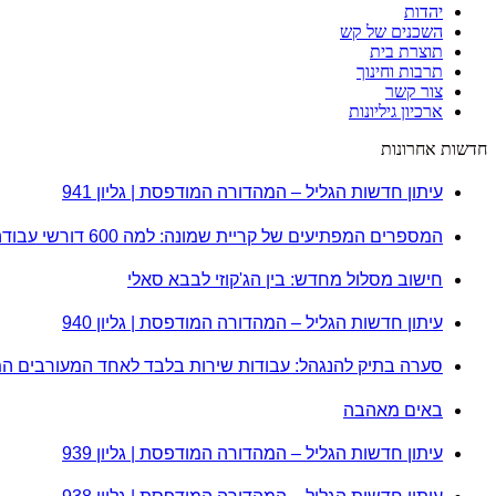
יהדות
השכנים של קש
תוצרת בית
תרבות וחינוך
צור קשר
ארכיון גיליונות
חדשות אחרונות
עיתון חדשות הגליל – המהדורה המודפסת | גליון 941
המספרים המפתיעים של קריית שמונה: למה 600 דורשי עבודה הם לא מה שחשבתם?
חישוב מסלול מחדש: בין הג'קוזי לבבא סאלי
עיתון חדשות הגליל – המהדורה המודפסת | גליון 940
סערה בתיק להנגהל: עבודות שירות בלבד לאחד המעורבים ה
באים מאהבה
עיתון חדשות הגליל – המהדורה המודפסת | גליון 939