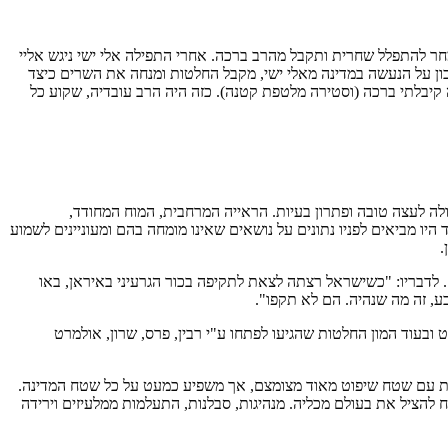
א מחר להתפלל שחרית ותקבל מהרב ברכה. אחרי התפילה אלי ישי ניגש אליי
ון על הנעשה במדינה מאלי ישי, מקבל החלטות ומנחה את השרים כיצד
"ה קיבלתי ברכה (וסטירה מלטפת קטנה). כזה היה הרב עובדיה, שקוע כל
ה לעצה טובה ופתרון בעיות. הראייה המרחבית, המוח המחודד,
 היו מביאים לפניו נתונים על נושאים שאינו מומחה בהם ומעוניינים לשמוע
. לדבריו: "כשישראל רצתה לצאת לתקיפה בכור הגרעיני באיראן, באו
ע, זה מה שנהיה. הם לא תקפו".
ובעוד המון החלטות שהגיעו לפתחו ע"י רבין, פרס, שרון, אולמרט
 אנחנו קרועים בין קבוצות, קהילות והשקפות עם שטח שיפוט מאוד מצומצם, אך משפיע כמעט על כל שטח המדינה.
 להציל את בעולם מכליה. מנהיגות, סבלנות, התעלמות ממלעיזים וירידה