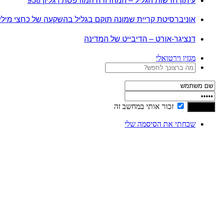
עיתון חדשות הגליל – המהדורה המודפסת | גליון 938
אוניברסיטת קריית שמונה תוקם בגליל בהשקעה של כחצי מיל
דנציגר-אורט – הדיבייט של המדינה
מגזין וירטואלי
זכור אותי במחשב זה
שכחתי את הסיסמה שלי