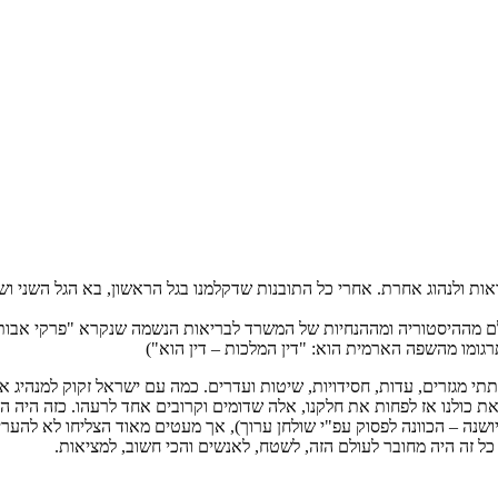
ראות ולנהוג אחרת. אחרי כל התובנות שדקלמנו בגל הראשון, בא הגל השני וש
לם מההיסטוריה ומההנחיות של המשרד לבריאות הנשמה שנקרא "פרקי אבות".
גומו מהשפה הארמית הוא: "דין המלכות – דין הוא")
תתי מגזרים, עדות, חסידויות, שיטות ועדרים. כמה עם ישראל זקוק למנהיג 
לא את כולנו אז לפחות את חלקנו, אלה שדומים וקרובים אחד לרעהו. כזה היה
ושנה – הכוונה לפסוק עפ"י שולחן ערוך), אך מעטים מאוד הצליחו לא להער
 כל זה היה מחובר לעולם הזה, לשטח, לאנשים והכי חשוב, למציאות.