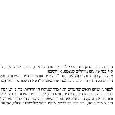
היינו בטוחים שהקורונה תביא לנו כמה תובנות לחיים, ותגרום לנו לחשוב, ל
סוף כמו שאנחנו מייחלים לעצמנו. אז חשבנו.
מנהיגנו קובעים חוקים (מי אמר סגר?) ומפרים אותם בעצמם, הציבור מתע
הידיים על החוק ודורסים ברגל גסה את האִמרה "דינא דמלכותא דינא" (שתר
לצערנו, אנחנו רואים שהערים האדומות שנותרו הן חרדיות. בתוכן יש המון 
דתיים, חילוניים, חרדים, ספרדים, אשכנזים, קיבוצניקים ועירוניים. ואם 
ורוחנית אחת. וכן, היו כאלה שהתנגדו לשיטתו ההלכתית ("להחזיר עטרה לי
היה אומנם פוסק, גדול דור, רב ראשי, מנהיג רוחני של מפלגה גדולה, אך עם