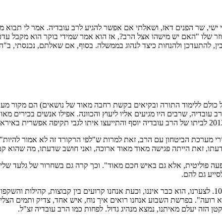
את אלי ישי, שר הפנים דאז, ושאלתי אם אפשר להגיע לרב עובדיה. אמר לי תבו
זר שלו "האם יש מישהו אצל הרב?, אז הוא אמר שמידי בוקר הוא מקבל עדכ
להבין, להתעדכן ולהנחות כיצד לנהוג בממשלה. בסוף, אם שאלתם, נכנסתי, ב
 כולם ללימוד התורה ובקיאים בקשת רחבה מאוד של נושאים) הם מקור מעול
עובדיה, שרבים היו מגיעים אליו ליעוץ והכוונה. אפילו אנשים בכירים מאוד
ירי מערכת הביטחון עם הרב, זאת למרות ש"לפי הרקורד זה לא אמור להיות"
עתו, זאת הייתה פגישה מאוד מאוד ארוכה, ואני חושב שדעתו, מה שהוא קב
עה פוליטית, אלא גם באיש חכם מאוד". וכך קרה גם בשחרור של גלעד שליט 
סייע גם להם.
הרב עובדיה היה אמור לחגוג, השנה, יומיים אחרי כיפור את יום הולדתו ה-100. לצערנו, הוא כבר איננו, וכעת
א רועה". בפרשת השבוע אנחנו רואים איך נוח, איש אחד, צדיק ותמים הצליח
 הזה יעלם מאיתנו, נמצא מנהיג גדול. לפחות כמו הרב עובדיה זצ"ל.