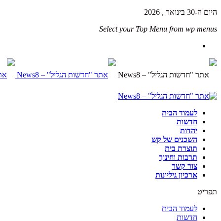
היום ה-30 בינואר , 2026
Select your Top Menu from wp menus
לעמוד הבית
חדשות
יהדות
השכנים של קש
תוצרת בית
תרבות וחינוך
צור קשר
ארכיון גיליונות
תפריט
לעמוד הבית
חדשות