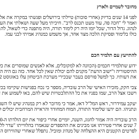
מחובר לשמיים ולארץ
לפני 14 שנים בדיוק (אחרי סוכות) טיילתי בירושלים ופגשתי במקרה 
ואמר לי "חכה פה, עוד מעט תכנס לרב". חיכיתי מעל שעה ושאלתי את העו
לנהוג. גדול הדור, שכל יומו היה רק לימוד תורה, היה מתפנה כדי לשאול, 
כולו בלימוד ופסיקת הלכה מצד אחד, אך משמש כמנהיג אמיתי לבני עמו.
להתייעץ עם תלמיד חכם
ידוע שתלמידי חכמים (הכוונה לא למקובלים, אלא לאנשים שמוסרים את כל
ההיסטוריה ו"ישוב הדעת" מקנים להם יכולת שאין לכל אחד. כזה גם היה הרב 
את דעותיו. כך למשל פורסם בעבר שבכירי מערכת הביטחון עלו באוגוסט 2012 לביתו של הרב עובדיה יוסף והתייעצו איתו לגבי תקיפה אפשרית באיראן.
צבי חקק, מזכירו האישי של הרב עובדיה, מספר כי נכח בפגישות שקיימו בכ
וישבו אצל הרב, שמו בפניו את כל ההתלבטויות שיש להם, באו לשמוע את ד
יעקב עמידרור, ראש המל"ל דאז, אמר כי מדובר לא רק במנהיג שיש לו השפ
ונתניהו. הם ידעו שלימוד התורה, המוח המחודד והראייה המרחבית יכולים ל
7 שנים אחרי פטירתו אנו מבינים את ההספדים שנאמרו בהלווייתו "עדר לל
לפרטים הקטנים היא ההצלחה של מנהיג ומוביל. נתפלל שאחרי שהווירוס הקטן