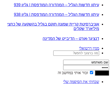
עיתון חדשות הגליל – המהדורה המודפסת | גליון 939
עיתון חדשות הגליל – המהדורה המודפסת | גליון 938
אוניברסיטת קריית שמונה תוקם בגליל בהשקעה של כחצי
מיליארד שקלים
דנציגר-אורט – הדיבייט של המדינה
מגזין וירטואלי
זכור אותי במחשב זה
שכחתי את הסיסמה שלי