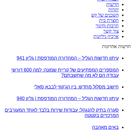
חדשות
יהדות
השכנים של קש
תוצרת בית
תרבות וחינוך
צור קשר
ארכיון גיליונות
חדשות אחרונות
עיתון חדשות הגליל – המהדורה המודפסת | גליון 941
המספרים המפתיעים של קריית שמונה: למה 600 דורשי
עבודה הם לא מה שחשבתם?
חישוב מסלול מחדש: בין הג'קוזי לבבא סאלי
עיתון חדשות הגליל – המהדורה המודפסת | גליון 940
סערה בתיק להנגהל: עבודות שירות בלבד לאחד המעורבים
המרכזיים בקטטה
באים מאהבה