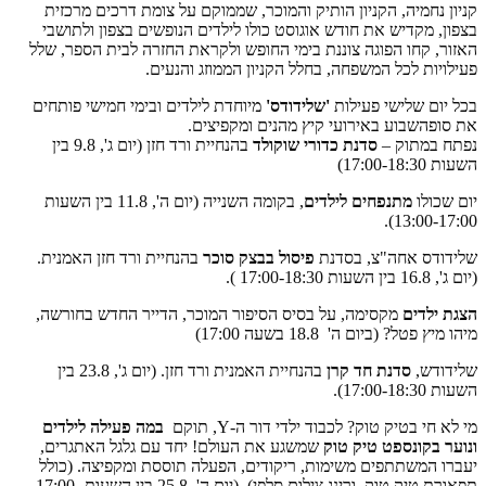
קניון נחמיה, הקניון הותיק והמוכר, שממוקם על צומת דרכים מרכזית
בצפון, מקדיש את חודש אוגוסט כולו לילדים הנופשים בצפון ולתושבי
האזור, קחו הפוגה צוננת בימי החופש ולקראת החזרה לבית הספר, שלל
פעילויות לכל המשפחה, בחלל הקניון הממוזג והנעים.
בכל יום שלישי פעילות
'שלידודס'
מיוחדת לילדים ובימי חמישי פותחים
את סופהשבוע באירועי קיץ מהנים ומקפיצים.
נפתח במתוק –
סדנת כדורי שוקולד
בהנחיית ורד חזן (יום ג', 9.8 בין
השעות 17:00-18:30)
יום שכולו
מתנפחים לילדים
, בקומה השנייה (יום ה', 11.8 בין השעות
13:00-17:00).
שלידודס אחה"צ, בסדנת
פיסול בבצק סוכר
בהנחיית ורד חזן האמנית.
(יום ג', 16.8 בין השעות 17:00-18:30 ).
הצגת ילדים
מקסימה, על בסיס הסיפור המוכר, הדייר החדש בחורשה,
מיהו מיץ פטל? (ביום ה' 18.8 בשעה 17:00)
שלידודש,
סדנת חד קרן
בהנחיית האמנית ורד חזן. (יום ג', 23.8 בין
השעות 17:00-18:30).
מי לא חי בטיק טוק? לכבוד ילדי דור ה-Y, תוקם
במה פעילה לילדים
ונוער בקונספט טיק טוק
שמשגע את העולם! יחד עם גלגל האתגרים,
יעברו המשתתפים משימות, ריקודים, הפעלה תוססת ומקפיצה. (כולל
תפאורת טיק טוק, ורינג צילום סלפי). (יום ה', 25.8 בין השעות 17:00-