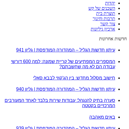
יהדות
השכנים של קש
תוצרת בית
תרבות וחינוך
צור קשר
ארכיון גיליונות
חדשות אחרונות
עיתון חדשות הגליל – המהדורה המודפסת | גליון 941
המספרים המפתיעים של קריית שמונה: למה 600 דורשי
עבודה הם לא מה שחשבתם?
חישוב מסלול מחדש: בין הג'קוזי לבבא סאלי
עיתון חדשות הגליל – המהדורה המודפסת | גליון 940
סערה בתיק להנגהל: עבודות שירות בלבד לאחד המעורבים
המרכזיים בקטטה
באים מאהבה
עיתון חדשות הגליל – המהדורה המודפסת | גליון 939