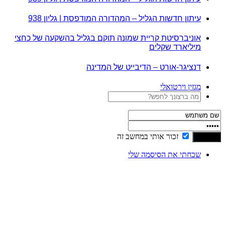
עיתון חדשות הגליל – המהדורה המודפסת | גליון 938
אוניברסיטת קריית שמונה תוקם בגליל בהשקעה של כחצי
מיליארד שקלים
דנציגר-אורט – הדיבייט של המדינה
מגזין וירטואלי
זכור אותי במחשב זה
שכחתי את הסיסמה שלי