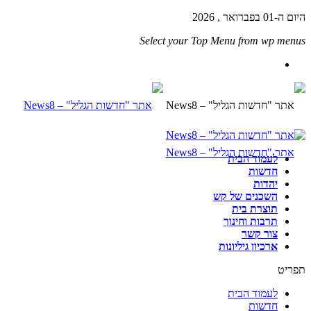
היום ה-01 בפברואר , 2026
Select your Top Menu from wp menus
לעמוד הבית
חדשות
יהדות
השכנים של קש
תוצרת בית
תרבות וחינוך
צור קשר
ארכיון גיליונות
תפריט
לעמוד הבית
חדשות