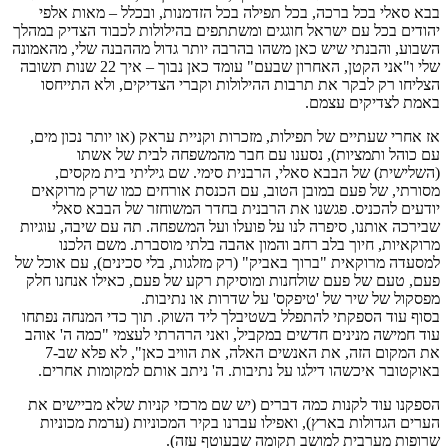
בבא סאלי בכל ברכה, בכל תפילה בכל הזדמנות, ובכלל – מאות אלפי
יהודים בכל עם ישראל חוגגים ומשתתפים בהילולות לכבוד הצדיק במהלך
השבוע, והבנתי שיש כאן משהו בהרבה יותר גדול מההבנה שלי, מהאמונה
שלי ו"אני הקטן, האחרון שבעם" עומד כאן נבוך – איך 22 שנות תשובה
הצליחו רק לבקר את תרבות ההילולות וקברי הצדיקים, ולא התייחסו
באמת לצדיקים עצמם.
אז אחרי שעתיים של תפילות, מזכרות וקניית עראק (או יותר נכון מים,
עם כוהל ותמציות), נסענו עם חבר מהמשפחה לבית של אשתו
(השלישית) של הבבא סאלי, הרבנית סימי. שם גיליתי בית מקסים,
מסורתי, של פעם במובן הטוב, עם הכנסת אורחים כמו שרק מרוקאים
יודעים להכניס. פגשנו את הרבנית בחדר המשוחזר של הבבא סאלי
שבירכה אותנו, סיפרה לנו על פועלו ועל המשפחה. תה עם שיבה, עוגיות
מרוקאיות, חיוך בלב רחב והמון אהבה בלתי מוסברת. משם הלכנו
למסעדה מרוקאית "ברוך באביק" (רק מזלגות, בלי סכינים), עם אוכל של
פעם, טעם של פעם שולחנות ומוסיקת רקע של פעם, כאילו אנחנו חלק
מפסקול של שיר של 'טיפקס' על שדרות או נתיבות.
בסוף עוד הספקתי להתפלל בשטיבלך ליד השוק. תוך כדי המנחה נפתחו
עוד חמישה מנינים חדשים במקביל, ואני הרהרתי לעצמי "כמה ה' אוהב
את המקום הזה, את האנשים האלה, את הוויב כאן", לא פלא שב-7
באוקטובר איכשהו דילגו על נתיבות. ה' ניתב אותם למקומות אחרים.
הספקנו עוד לקנות כמה דברים (יש שם מרכזי קניות שלא מביישים את
הערים הגדולות בארץ), ואפילו עברנו בקיר המכוניות (ערמת מכוניות
שרופות מערבית למושב תקומה שבעוטף עזה).