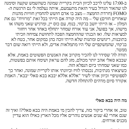
ב-17:00 עלינו לרכב לכיוון הבית בקריית שמונה כשהשמש שקעה וסימנה
לנו שהאור הגדול בעיר הזאת מתעמעם, איתה נעלמה לי גם הרגשת ה-
FOMO (חרדת החמצה – מצב בו אדם חושש להחמיץ חוויות מהנות
שאחרים חווים) שלי – מה היה קורה אם הייתי בכל זאת "מרוויח" גם את
המלון – אז הייתי יושב בג'קוזי, בנוף, עם כוס יין, ומרגיש שאני משהו או
מישהו, אך בפועל, אני עוד אורח שמחר יתחלף באחד אחר ויחזור
למציאות שלו. ואז הבנתי שההחמצה הפכה לתחושת צמיחה וזכיתי
בתובנות, ריגושים ומתנות שלא הייתי זוכה בהן במקום אחר, בטח לא
בג'קוזי, שהמשקפיים שלי היו מתמלאות אדים, ולא הייתי רואה שום דבר
ממטר.
תודה לה' שסידר לנו להכיר מקרוב את האנשים הפשוטים באמת, אלא
שבבא סאלי אהב יותר מכולם, מזג להם עראק ושימח אותם בפשטות,
כמו שאני שמחתי ביום הנפלא הזה.
כשיצאתי מנתיבות, נכנסתי לוויז וכיוונתי אותו לקריית שמונה, ואחר כך
לספוטיפיי וכיוון אותי לשיר "אללא אללא יבבא בבא סאלי יבבא". האמת
אקורד סיום מדהים להתחלה חדשה.
מה היה בבא סאלי
טוב, אז אחרי ביקור כזה, צריך להבין מי באמת היה בבא סאלי?! ואיך זה
שגם אחרי 42 שנים אנשים נוהרים אליו מכל הארץ כאילו הוא עדיין
מכניס אורחים.