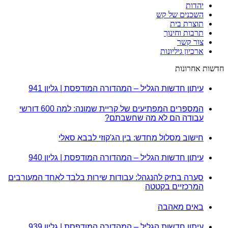
יהדות
השכנים של קש
תוצרת בית
תרבות וחינוך
צור קשר
ארכיון גיליונות
חדשות אחרונות
עיתון חדשות הגליל – המהדורה המודפסת | גליון 941
המספרים המפתיעים של קריית שמונה: למה 600 דורשי
עבודה הם לא מה שחשבתם?
חישוב מסלול מחדש: בין הג'קוזי לבבא סאלי
עיתון חדשות הגליל – המהדורה המודפסת | גליון 940
סערה בתיק להנגהל: עבודות שירות בלבד לאחד המעורבים
המרכזיים בקטטה
באים מאהבה
עיתון חדשות הגליל – המהדורה המודפסת | גליון 939