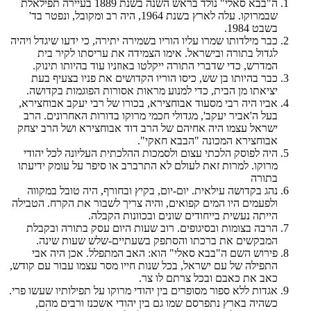
ה"בבא סאלי" נולד בראש השנה בשנת 1889 בעיירה תפילאלת
שבמרוקו. עלה לארץ בשנת 1964, היה רב ומקובל, ונפטר בד'
בשבט 1984.
כבר מילדותו שמרו עליו הוריו בשמירה יתירה, כי ידעו שיגדל ויהיה
לגדול בתורה ובישראל. אימו הצמידה את עריסתו לקיר בית
המדרש, כדי שדברי התורה ייקלטו באוזניו עוד בהיותו תינוק.
כבר בהיותו בן שש, כיסו הוריו הקדושים את פניו בצעיף בעת
יציאתו מן הבית, כדי למנוע מראות אסורות הפוגמות בקדושה.
אביו היה רבי מסעוד אבוחצירא, בכורו של רבי יעקב אבוחצירא,
בעל ה'אביר יעקב', מגדולי חכמי מרוקו בדורות האחרונים. הרב
ישראל עצמו היה אחיהם של הרב דוד אבוחצירא ושל הרב יצחק
אבוחצירא המכונה "הבבא חאקי".
היה לפוסק הלכתי עצום ולסמכות ההלכתית העליונה לכל יהודי
מרוקו. למרות זאת לעולם לא התרברב או סיפר על עומק ידיעתו
בתורה
נהג בקדושה עילאית. יום-יום, בקיץ ובחורף, היה טובל במקווה
ולפעמים היו המים קפואים, והיה צריך לשבור את הקרח. הטבילה
הייתה נעשית בייחודים שונים ובכוונות הקבלה.
הרבה בצומות ובסיגופים. רוב שעות היום עסק בתורה ובקבלת
המבקשים את ברכתו והסתפק בשעתיים-שלש שעות שינה.
פירוש השם ה"בבא סאלי" הוא: האב המתפלל. אכן היה אבי
התפילה של עם ישראל, בכל שנות חייו מסר עצמו עבור עם קודש,
כאב את כאבם ובכל צרתם לו צר.
אגדות ללא ספור מסופרים בין יהודי מרוקו על תפילותיו שעשו פרי.
כשהיה בארץ נתפרסם שמו גם בין יהודי אשכנז ורבים מהם,