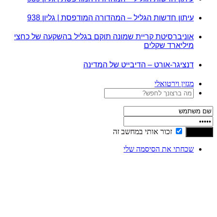
עיתון חדשות הגליל – המהדורה המודפסת | גליון 938
אוניברסיטת קריית שמונה תוקם בגליל בהשקעה של כחצי
מיליארד שקלים
דנציגר-אורט – הדיבייט של המדינה
מגזין וירטואלי
זכור אותי במחשב זה
שכחתי את הסיסמה שלי