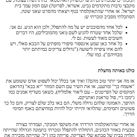
המבוגרים שמבחינתם הגיעו למשחק האולסטאר בהתרגשות עצומה, עם
מקבצי נדבות מתקדמים (ביט, אשראי, לפרוט?) ועם המון עמך בית
ישראל. אז אחרי שהתאקלמתי בנוף ויצאתי מהסרט שאני שונה,
הסתכלתי מסביב ונזכרתי ש:
לכל אחד מהסובבים יש על מה להתפלל, ולכן הוא הגיע. גם אני.
שלכל אחד שטרח להגיע לשם (ואני מהמובילים), היו דברים
חשובים מאוד לעשות. גם לי.
כל אחד כאן שמע אינספור סיפורי מופתים על הבבא סאלי, ויש
להם איזו ציפייה לישועה ("גדולים צדיקים במיתתם יותר
מבחיהם"). כמו שלי.
כולנו באותה מחצלת
אז מה אני יותר טוב מהם?! ואיך אני בכלל יכול לשפוט אדם ששומע את
"אשמח בך" ומתענג, או את השיר עם השם המוזר "יא בבא" (הדואט
המקסים של הפייטנים – עם ליאור אלמליח), כשאני מעדיף אמנים כמו
ג'ימבו ג'יי, פול טראנק ואתניקס
.
ההיפך, האמונה שלהם גדולה משלי, הם באו בלב שלם לצדיק, והם כל כך
פשוטים ותמימים, שהלוואי והייתי יכול להיות במחיצתם באגף תמימי
הדרך.
אז אחרי שהתאקלמתי הורדתי את משקפי המבקר, ועמדתי בצורה
טבעית באזור הכהנים, התחלתי להתפלל ונזכרתי בתמונה הגדולה שהייתה
תלויה בבית של סבתא שלי הצדיקה, פריחה כהן ז"ל, שהייתה מזכירה את