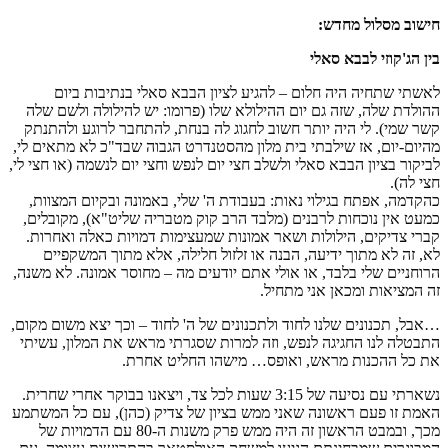
חישוב מסלול מחדש:
בין הג'קוזי לבבא סאלי
לאשתי שתחיה היה חלום – להגיע לציון הבבא סאלי בנתיבות ביום
ההולדת שלה, שזה גם יום ההילולא שלו (פרומו: יש להילולה ולשם שלה
קשר שמי). לי היה יותר חשוב לחגוג לה בנחת, להתחבר לרוגע ולהתנתק
מהיום-יום, אז שילבתי בית מלון מהסטנדרט הגבוה שבד"כ לא מתאים לי,
לביקור בציון הבבא סאלי ולשלב חצי יום לנפש וחצי יום לנשמה (או חצי לי,
חצי לה).
כהקדמה, אפתח בגילוי נאות: בעבודת ה' שלי, באמונה ובקיום המצוות,
כמעט אין נוכחות לרבנים (מלבד הרב קוק מטבריה שליט"א), מקובלים,
קברי צדיקים, הילולות ושאר אמונות שמעצימות דמויות כאלה ואחרות.
לא, זה לא מתוך ידיעה, הבנה או זלזול חלילה, אלא מתוך המשקפיים
הרוחניים שלי בלבד, או אולי אתם יודעים מה – מחוסר אמונה. לא משנה,
זה המציאות ומכאן אני מתחיל.
…אבל, תכנונים שלנו לחוד ולתכנונים של ה' לחוד – וכך יצא משום מקום,
התבטלה לנו החגיגה לנפש, וזה למרות שסגרתי מראש את המלון, עשיתי
את כל ההכנות מראש, ואופס… מישהו החליט אחרת.
נשארתי עם נסיעה של 3:15 שעות לכל צד, ויצאנו בבוקר אחרי שחרית.
האמת זו פעם ראשונה שאני ממש בציון של צדיק (כהן), עם כל המשתמע
מכך, ובמבט הראשון זה היה ממש פרק משנות ה-80 עם הדמויות של