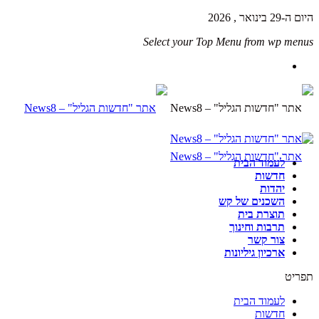
היום ה-29 בינואר , 2026
Select your Top Menu from wp menus
לעמוד הבית
חדשות
יהדות
השכנים של קש
תוצרת בית
תרבות וחינוך
צור קשר
ארכיון גיליונות
תפריט
לעמוד הבית
חדשות