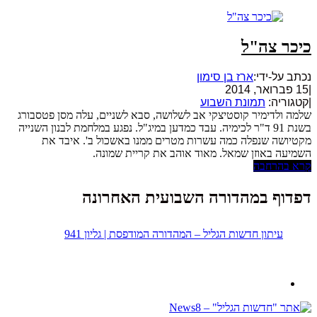
כיכר צה"ל
נכתב על-ידי:
ארז בן סימון
|
15 פברואר, 2014
|
קטגוריה:
תמונת השבוע
שלמה ולדימיר קוסטיצקי אב לשלושה, סבא לשניים, עלה מסן פטסבורג
בשנת 91 ד"ר לכימיה. עבד כמדען במיג"ל. נפגע במלחמת לבנון השנייה
מקטיושה שנפלה כמה עשרות מטרים ממנו באשכול ב'. איבד את
השמיעה באוזן שמאל. מאוד אוהב את קריית שמונה.
קרא בהרחבה
דפדוף במהדורה השבועית האחרונה
עיתון חדשות הגליל – המהדורה המודפסת | גליון 941