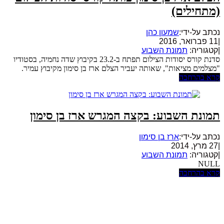
(מתחילים)
נכתב על-ידי:
שמעון כהן
|
11 פברואר, 2016
|
קטגוריה:
תמונת השבוע
סדנת קורס יסודות הצילום תפתח ב-23.2 בקיבוץ שדה נחמיה, בסטודיו
"מצלמים מציאות", שאותה יעביר הצלם ארז בן סימון מקיבוץ עמיר.
קרא בהרחבה
תמונת השבוע: בקצה המגרש ארז בן סימון
נכתב על-ידי:
ארז בן סימון
|
27 מרץ, 2014
|
קטגוריה:
תמונת השבוע
NULL
קרא בהרחבה