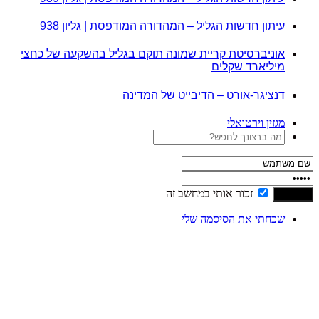
עיתון חדשות הגליל – המהדורה המודפסת | גליון 938
אוניברסיטת קריית שמונה תוקם בגליל בהשקעה של כחצי
מיליארד שקלים
דנציגר-אורט – הדיבייט של המדינה
מגזין וירטואלי
זכור אותי במחשב זה
שכחתי את הסיסמה שלי