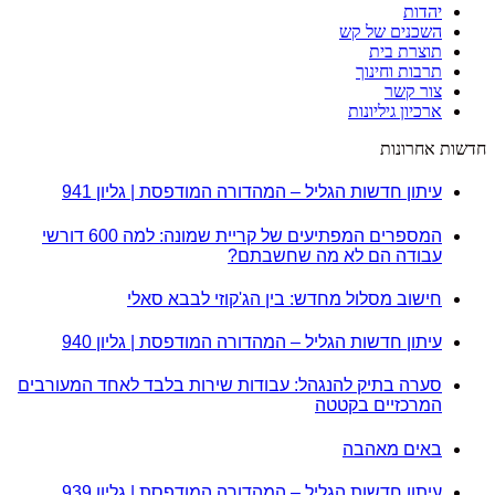
יהדות
השכנים של קש
תוצרת בית
תרבות וחינוך
צור קשר
ארכיון גיליונות
חדשות אחרונות
עיתון חדשות הגליל – המהדורה המודפסת | גליון 941
המספרים המפתיעים של קריית שמונה: למה 600 דורשי
עבודה הם לא מה שחשבתם?
חישוב מסלול מחדש: בין הג'קוזי לבבא סאלי
עיתון חדשות הגליל – המהדורה המודפסת | גליון 940
סערה בתיק להנגהל: עבודות שירות בלבד לאחד המעורבים
המרכזיים בקטטה
באים מאהבה
עיתון חדשות הגליל – המהדורה המודפסת | גליון 939