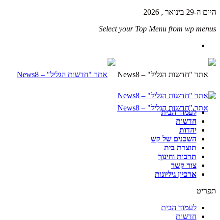
היום ה-29 בינואר , 2026
Select your Top Menu from wp menus
לעמוד הבית
חדשות
יהדות
השכנים של קש
תוצרת בית
תרבות וחינוך
צור קשר
ארכיון גיליונות
תפריט
לעמוד הבית
חדשות