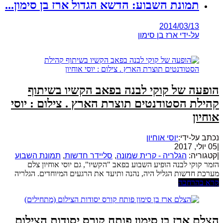
תמונת השבוע: הדשא הגדול ארז בן סימון...
2014/03/13
על-ידי
ארז בן סימון
הופעה של קוקי לבנה בפאב הקשיו בשיתוף
קהילת הסטודנטים תוצרת הארץ . צילום : יוסי
אוחיון
נכתב על-ידי:
יוסי אוחיון
|
05 יולי, 2017
|
קטגוריה:
הגלריה - קרית שמונה
,
סליידר חדשות
,
תמונת השבוע
הזמר קוקי לבנה הופיע השבוע בפאב "הקשיו", גם יוסי אוחיון צלם
מערכת חדשות הגליל היה, נהנה ותיעד את הרגעים המיוחדים. הגלריה
קרא בהרחבה
הצלם ארז בן סימון פותח קורס יסודות הצילום