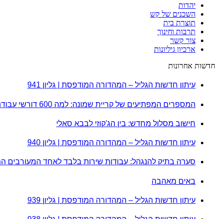
יהדות
השכנים של קש
תוצרת בית
תרבות וחינוך
צור קשר
ארכיון גיליונות
חדשות אחרונות
עיתון חדשות הגליל – המהדורה המודפסת | גליון 941
המספרים המפתיעים של קריית שמונה: למה 600 דורשי עבודה הם לא מה שחשבתם?
חישוב מסלול מחדש: בין הג'קוזי לבבא סאלי
עיתון חדשות הגליל – המהדורה המודפסת | גליון 940
סערה בתיק להנגהל: עבודות שירות בלבד לאחד המעורבים ה
באים מאהבה
עיתון חדשות הגליל – המהדורה המודפסת | גליון 939