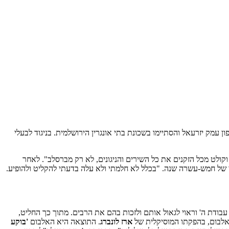
עמק יזרעאל והסתיימו בשכונת בתי אונגרין הירושלמית. בניגוד לבעלי
ט וקולט מכל הזקנים את כל השירים והניגונים, לא רק מברסלב". לאחר
י של חמש-עשרה שנה. "בכלל לא חלמתי ולא עלה בדעתי להקליט ולהופיע.
 עבודת ה' וראוי לגאול אותם ולזכות בהם את הרבים. מתוך כך החליט,
 האלבום, בהפקתו המוסיקלית של
ארז לונברג
. התוצאה היא האלבום
'
בוקע