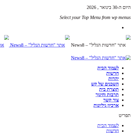
היום ה-30 בינואר , 2026
Select your Top Menu from wp menus
לעמוד הבית
חדשות
יהדות
השכנים של קש
תוצרת בית
תרבות וחינוך
צור קשר
ארכיון גיליונות
תפריט
לעמוד הבית
חדשות