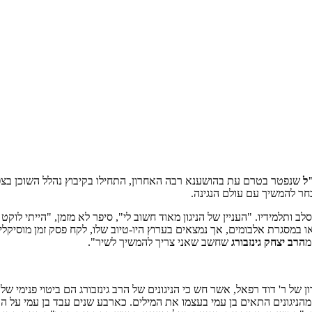
ל
שנפטר בטרם עת בהושענא רבה האחרון, התחילו בקיבוץ נהלל השוכן בצפון 
ר להמשיך עם עולם הנגינה.
ב ותלמידיו. "העניין של הניגון מאוד חשוב לי", סיפר לא מזמן, "הייתי לוק
ו במסגרת אלבומים, אך נמצאים בערוץ היו-טיוב שלו, לקח פסק זמן מוסיקל
מ
הרב יצחק גינזבורג
שחשב שאני צריך להמשיך לשיר".
של ר' דוד רפאל, אשר חש כי הניגונים של הרב גינזבורג הם ביטוי פנימי של
ם מהניגונים התאים בן עמי בעצמו את המילים. כארבע שנים עבד בן עמי על