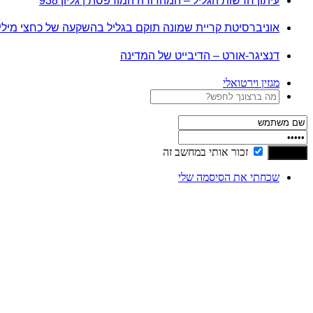
עיתון חדשות הגליל – המהדורה המודפסת | גליון 938
אוניברסיטת קריית שמונה תוקם בגליל בהשקעה של כחצי מיל
דנציגר-אורט – הדיבייט של המדינה
מגזין וירטואלי
זכור אותי במחשב זה
שכחתי את הסיסמה שלי