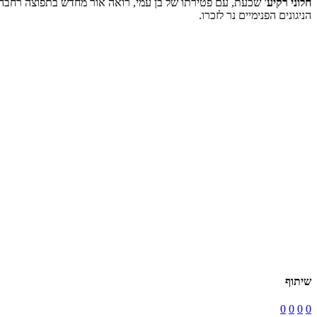
חלוני רקיע'
שכעת, עם פטירתו של בן עמי, רואה אור מחדש בתפוצה רחבה. "
הניגונים הפנימיים נר לזכרו.
שיתוף
0
0
0
0