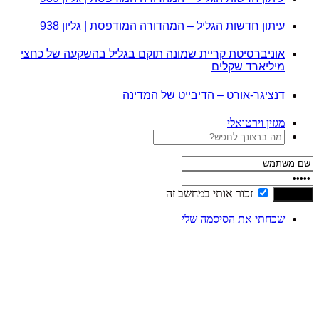
עיתון חדשות הגליל – המהדורה המודפסת | גליון 938
אוניברסיטת קריית שמונה תוקם בגליל בהשקעה של כחצי
מיליארד שקלים
דנציגר-אורט – הדיבייט של המדינה
מגזין וירטואלי
זכור אותי במחשב זה
שכחתי את הסיסמה שלי