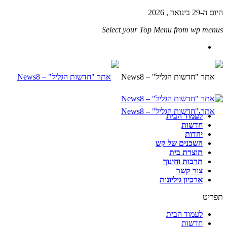
היום ה-29 בינואר , 2026
Select your Top Menu from wp menus
לעמוד הבית
חדשות
יהדות
השכנים של קש
תוצרת בית
תרבות וחינוך
צור קשר
ארכיון גיליונות
תפריט
לעמוד הבית
חדשות