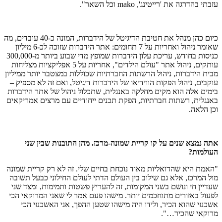
עזבתי בהדרגה את 'רייטינג', mako וכל השאר".
כיום כהן מנהל את חטיבת הדיגיטל של הידברות, המונה כ-40 עובדים, מה
שאומר ניהול ואחריות על 7 תחומים: אתר הידברות שזוכה לכ-6 מיליון
כניסות בחודש, עריכת עלון הידברות שמופץ מדי שבוע ביותר מ-300,000
עותקים, ניהול אתר "עולם הילדים", אחריות על 5 אפליקציות מצליחות
מבית הידברות, ניהול הרשתות החברתיות שכוללות במצטבר יותר ממיליון
עוקבים, ניהול הפקות הווידיאו של הידברות דיגיטל, ואם זה לא מספיק –
בימים אלה הוא מקים מחלקה באנגלית, שתכלול ניהול של אתר הידברות
באנגלית, רשתות חברתיות, הפקת תכנים ייחודיים עם מרצים אמריקאים
וכן הלאה.
אתה נמצא שנים על קו קריית שמונה-מרכז. מהן התובנות שבין שני
העולמות?
"האמת היא שהדואליות מאוד נוכחת בחיים שלי. זה לא רק קריית שמונה
מול המרכז, אלא גם שילוב בין העולם הדתי לעולם החילוני כבעל תשובה
שעדיין חי ונושם בשני המקומות, זה להעריץ פשטות ותמימות, ומצד שני
לפעול באזורים מתוחכמים יותר. מישהו פעם אמר לי שאני המרוקאי הכי
אשכנזי שהוא הכיר, ולידו היה מישהו שטען ההפך, אני האשכנזי הכי
מרוקאי שהכיר…".