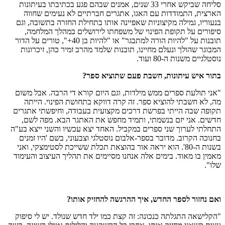
סליחה שביקש אחרי 33 שנים, אמנים שבהם פגע בכתיבתו בעיתונות
הארצית, התמודדות עם האגו, אתגרים חברתיים לא נעימים שחווה
בנעוריו, גמילה מקיצוניות שאפיינה אותו בתחילת החזרה בתשובה, וגם
סיפורים על תקופת הפינוי של משפחתו לירושלים במהלך המלחמה,
תובנות על "להיות הורה למתבגר" או "להיות בן 40+", טורים על הדור
המבוגר שהולך ונעלם מחיינו, תובנות שלמד מהרב זמיר כהן, זיכרונות
נוסטלגיים משנות ה-80 ועוד.
בתור איש עיתונות, חשבת פעם שתוציא ספר?
"אני תולעת ספרים ממש מילדות, וגם היום קורא די הרבה. אבל משום
מה, לא חשבתי להוציא ספר. זה קרה דווקא בתחושת הפינוי. הייתה
תקופה שבה הייתי בפרשת דרכים מקצועית בעבודה, וחיפשתי אתגרים
חדשים. אני יזם בנשמתי, ותמיד מחפש את האתגר הבא. מפה לשם,
התחלתי לערוך שני ספרים במקביל. האחד יצא עכשיו והשני ייצא בע"ה
בחנוכה הקרוב. מדובר בספר-אלבום נוסטלגי וצבעוני, בשם 'היו זמנים
בשנות ה-80'. הוא יראה אור בהוצאת תכלת ששייכת לסטימצקי, ואני
מאמין בו מאוד. בימים אלה אנחנו מסיימים את תהליך העיצוב והעימוד
שלו".
ואם נחזור לספר החדש, איך ההרגשה להחזיק אותו?
"הקלישאה התגלתה כנכונה: זה קצת כמו ילד חדש שנולד. יש לי סיפוק