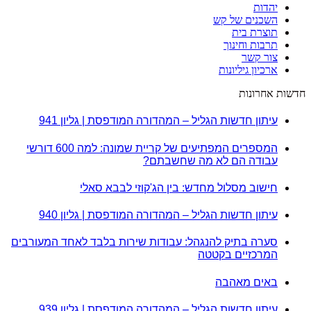
יהדות
השכנים של קש
תוצרת בית
תרבות וחינוך
צור קשר
ארכיון גיליונות
חדשות אחרונות
עיתון חדשות הגליל – המהדורה המודפסת | גליון 941
המספרים המפתיעים של קריית שמונה: למה 600 דורשי
עבודה הם לא מה שחשבתם?
חישוב מסלול מחדש: בין הג'קוזי לבבא סאלי
עיתון חדשות הגליל – המהדורה המודפסת | גליון 940
סערה בתיק להנגהל: עבודות שירות בלבד לאחד המעורבים
המרכזיים בקטטה
באים מאהבה
עיתון חדשות הגליל – המהדורה המודפסת | גליון 939