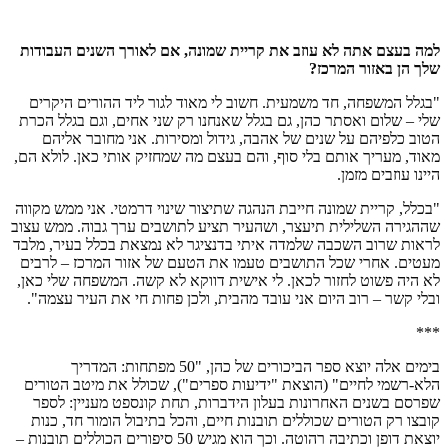
למה בעצם אתה לא עוזב את קריית שמונה, אם לאורך השנים העבודות
שלך הן באזור המרכז?
"בגלל המשפחה, חד משמעית. חשוב לי מאוד לגור ליד ההורים היקרים
שלי – שלום ואסתר כהן, גם בגלל שאנחנו רק שני אחים, וגם בגלל הכרת
הטוב כלפיהם על שנים של אהבה, גידול ומסירות. אני מחובר אליהם
מאוד, מעריך אותם בלי סוף, והם בעצם מה שמחזיק אותי כאן. לולא הם,
היינו עוזבים מזמן.
"בכלל, קריית שמונה חייבת הנהגה שתיצור שינוי דרמטי. אני ממש מקווה
שההגירה השלילית תיעצר, ושהעיר תציע לתושבים ערך גבוה. ממש עצוב
לראות שרוב השכבה שלמדה איתי בדנציגר לא נמצאת בכלל בעיר, מלבד
מעטים. אחרי שכל התושבים טעמו את הטעם של אזור המרכז – לרבים
לא היה פשוט לחזור לכאן. לי אישית דווקא לא קשה. המשפחה שלי כאן,
ובלי קשר – רוב היום אני עובד מהבית, ולכן פחות חי את העיר עצמה".
***
בימים אלה יוצא ספר הביכורים של כהן, "50 מפתחות: המדריך
הלא-רשמי לחיים" (הוצאת "ידיעות ספרים"), שכולל את מיטב הטורים
שפרסם בשנים האחרונות בעלון הידברות, תחת קונספט מעניין: לספר
קובצו רק הטורים שכוללים תובנות חיים, והכל בתיבול הומור חד, כנות
יוצאת דופן וכתיבה רהוטה. וכך הוא מגיש 50 סיפורים הכוללים תובנות –