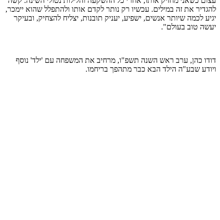
עצום כשאני מחזיק אותו, אחרי כל ההשקעה והלילות נטולי השינה. קשה
להגדיר את זה במילים. עכשיו רק נותר לקדם אותו ולהתפלל שהוא יימכר,
יגיע לכמה שיותר אנשים, ישפיע, יעניק תובנות, יצליח להצחיק, ובעיקר
יעשה טוב בעולם".
דודו כהן, ערב ראש השנה תשפ"ו, מרחיב את המשפחה עם 'ילד' נוסף
ויודע שבע"ה הילד הבא כבר מתהפך בריחמו.