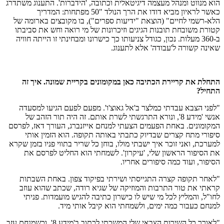
הוא מנווט ומנהל מעצמה דיגיטאלית וכתובה, 'הידברות'. התענוג משתדרג
כאשר לראיון מביא דודו את הרך הנולד "50 מפתחות: המדריך
הלא-רשמי לחיים" (הוצאת "ידיעות ספרים"), בו מקובצים בארומה של
קטורת משובחת תובנות הגיגים וזיכרונות של מי רואה וחש את סביבתו
ב-360 מעלות. נכון, כגודל צניעותו כך כישרונו ומבחינתי זו הייתה חוויה
שאינה קשורה ל'עבודה' אלא לתענוג.
התחלת את קריירת הכתיבה כאן במקומונים בקריית שמונה. איך זה
התחיל?
"לפני הצבא עבדתי כמלצר ב'אל גאוצ'ו'. מפעם לפעם הגיעו למסעדה
אנשי 'מידע 8', ונורא התרגשתי לשרת אותם. זה היה תור הזהב של
המקומונים. באחת הפעמים הצעתי למנחם אייזנברג, העורך דאז, לפרסם
סיפורי מתח קצרים שבדיוק כתבתי באותה תקופה. הוא הזמין אותי
למערכת, ואני זוכר איך ישבתי מולו, בוחן כל שריר בתווי פניו בזמן שקרא
את הסיפור הראשון שלי, 'עיקרון'. לשמחתי הוא החליט לפרסם את
הסיפור, ועוד כמה סיפורים אחריו.
"לאחר תקופה קצרה התגייסתי ושירתי בפיקוד צפון. באחת השבתות
קראתי את טור התרבות והמוזיקה של שגיא רודה, שכתב שהוא עוזב
לחו"ל, והמליץ לכל מי שיש לו כישרון כתיבה להגיש מועמדות. פניתי
למנחם כעבור כמה ימים, ולשמחתי הוא קיבל אותי מיד.
"לאורך כל השירות הצבאי שלי המשכתי לכתוב ב'מידע 8', וכשמנחם עזב