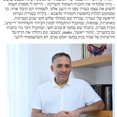
– כיוון שלמדתי את תוכנית העימוד והעריכה – הייתה לי מספיק תעוזה
להציע את עצמי כעורך בפני זיו ורענן אלוני. לשמחתי הם קיבלו אותי, כך
שבמקום לבלות בחופשת השחרור מהצבא – ביליתי בסגירת העיתון
הראשון שלי כעורך. עבדתי שם במהלך שלוש וחצי שנים מעניינות,
מאתגרות, עמוסות, ובמקביל התקבלתי למגזין הבידור והטלוויזיה 'רייטינג',
מבית מעריב. כתבתי שם במשך 8 שנים וחצי, ובמקביל ותוך כדי כתבתי
גם ב'מעריב', 'מקור ראשון', mako, 'בשבע', וגם ניהלתי את הדיגיטל
והרשתות של עמיר בניון במשך חמש שנים. לא השתעממתי לרגע".