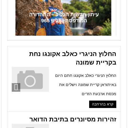
בעיר
עיתון חדשות הגליל – המהדורה
עיתון חדשות הגליל – המהדורה המודפסת | גליון 959
המודפסת | גליון 965
בין נטפליקס, הוליווד והיפ-הופ ישראלי באנגלית: נדב אלקום שובר את
חוקי הפורמט
תקציב שמחזיר את קריית שמונה למעברה
החלוץ הניגרי כאלב אקונגו נחת
בקריית שמונה
החלוץ הניגרי כאלב אקונגו חתם היום
באיתוראן קריית שמונה וישלים את
מכסת ארבעת הזרים
קרא בהרחבה
זהירות מסיונרים בתיבת הדואר