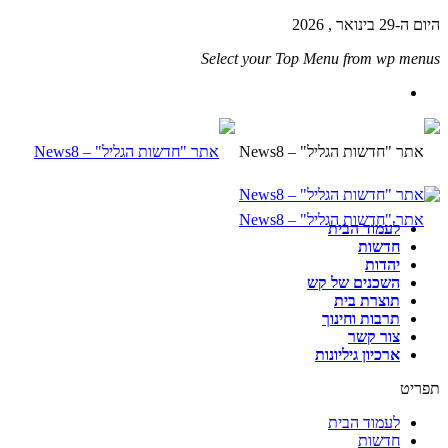
היום ה-29 בינואר , 2026
Select your Top Menu from wp menus
לעמוד הבית
חדשות
יהדות
השכנים של קש
תוצרת בית
תרבות וחינוך
צור קשר
ארכיון גיליונות
תפריט
לעמוד הבית
חדשות