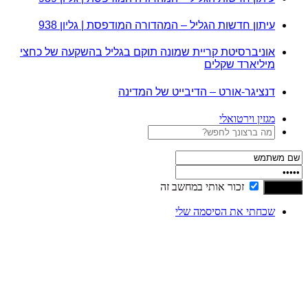
עיתון חדשות הגליל – המהדורה המודפסת | גליון 938
אוניברסיטת קריית שמונה תוקם בגליל בהשקעה של כחצי
מיליארד שקלים
דנציגר-אורט – הדיבייט של המדינה
מגזין וירטואלי
זכור אותי במחשב זה
שכחתי את הסיסמה שלי