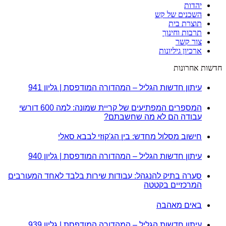
יהדות
השכנים של קש
תוצרת בית
תרבות וחינוך
צור קשר
ארכיון גיליונות
חדשות אחרונות
עיתון חדשות הגליל – המהדורה המודפסת | גליון 941
המספרים המפתיעים של קריית שמונה: למה 600 דורשי
עבודה הם לא מה שחשבתם?
חישוב מסלול מחדש: בין הג'קוזי לבבא סאלי
עיתון חדשות הגליל – המהדורה המודפסת | גליון 940
סערה בתיק להנגהל: עבודות שירות בלבד לאחד המעורבים
המרכזיים בקטטה
באים מאהבה
עיתון חדשות הגליל – המהדורה המודפסת | גליון 939