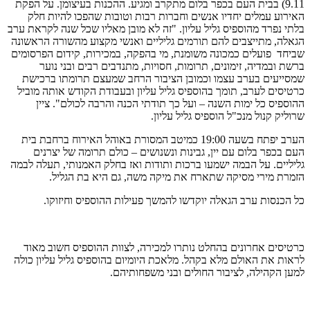
9.11) בבית העם בכפר בלום מתקרב ומגיע. ההכנות בעיצומן. על הפקת
האירוע עמלים יחדיו אנשים וחברות רבות וטובות שהפכו להיות חלק
בלתי נפרד מהוספיס גליל עליון. "זה לא מובן מאליו שכל שנה לקראת ערב
הגאלה, מתייצבים להם תורמים גליליים ואנשי מקצוע מהשורה הראשונה
שביחד פועלים כמכונה משומנת, מי בהפקה, במכירות, קידום הפרסומים
ברשת ובמדיה, זימונים, תרומות, חסויות, מתנדבים רבים ובני נוער
שמסייעים בערב עצמו וכמובן הציבור הרחב שמעצם תרומתו ברכישת
כרטיסים לערב, תומך בהוספיס גליל עליון ובעבודת הקודש אותה מוביל
ההוספיס כל ימות השנה – ועל כך תודתי הכנה והרבה לכולם". ציין
שרוליק קנול מנכ"ל הוספיס גליל עליון.
הערב יפתח בשעה 19:00 כמיטב המסורת באוהל האירוח ברחבת בית
העם בכפר בלום עם יין, גבינות ונשנושים – כולם תרומה של יצרנים
גליליים. על הבמה ישמעו ברכות ותודות ואז בחלק האמנותי, תעלה לבמה
הזמרת מירי מסיקה שתארח את מיקה משה, גם היא בת הגליל.
כל הכנסות ערב הגאלה יוקדשו להמשך פעילות ההוספיס וחיזוקו.
כרטיסים אחרונים בהחלט נותרו למכירה, לצוות ההוספיס חשוב מאוד
לראות את האולם מלא בקהל. מלאכת היומיום בהוספיס גליל עליון כולה
למען הקהילה, לציבור החולים ובני משפחותיהם.