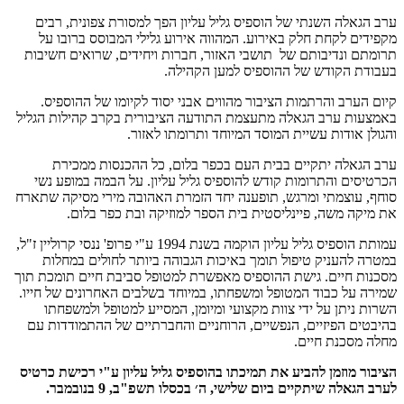
ערב הגאלה השנתי של הוספיס גליל עליון הפך למסורת צפונית, רבים
מקפידים לקחת חלק באירוע. המהווה אירוע גלילי המבוסס ברובו על
תרומתם ונדיבותם של תושבי האזור, חברות ויחידים, שרואים חשיבות
בעבודת הקודש של ההוספיס למען הקהילה.
קיום הערב והרתמות הציבור מהווים אבני יסוד לקיומו של ההוספיס.
באמצעות ערב הגאלה מתעצמת התודעה הציבורית בקרב קהילות הגליל
והגולן אודות עשיית המוסד המיוחד ותרומתו לאזור.
ערב הגאלה יתקיים בבית העם בכפר בלום, כל ההכנסות ממכירת
הכרטיסים והתרומות קודש להוספיס גליל עליון. על הבמה במופע נשי
סוחף, עוצמתי ומרגש, תופענה יחד הזמרת האהובה מירי מסיקה שתארח
את מיקה משה, פיינליסטית בית הספר למוזיקה ובת כפר בלום.
עמותת הוספיס גליל עליון הוקמה בשנת 1994 ע"י פרופ' ננסי קרוליין ז"ל,
במטרה להעניק טיפול תומך באיכות הגבוהה ביותר לחולים במחלות
מסכנות חיים. גישת ההוספיס מאפשרת למטופל סביבת חיים תומכת תוך
שמירה על כבוד המטופל ומשפחתו, במיוחד בשלבים האחרונים של חייו.
השרות ניתן על ידי צוות מקצועי ומיומן, המסייע למטופל ולמשפחתו
בהיבטים הפיזיים, הנפשיים, הרוחניים והחברתיים של ההתמודדות עם
מחלה מסכנת חיים.
הציבור מוזמן להביע את תמיכתו בהוספיס גליל עליון ע"י רכישת כרטיס
לערב הגאלה שיתקיים ביום שלישי, ה׳ בכסלו תשפ"ב, 9 בנובמבר.