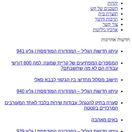
יהדות
השכנים של קש
תוצרת בית
תרבות וחינוך
צור קשר
ארכיון גיליונות
חדשות אחרונות
עיתון חדשות הגליל – המהדורה המודפסת | גליון 941
המספרים המפתיעים של קריית שמונה: למה 600 דורשי
עבודה הם לא מה שחשבתם?
חישוב מסלול מחדש: בין הג'קוזי לבבא סאלי
עיתון חדשות הגליל – המהדורה המודפסת | גליון 940
סערה בתיק להנגהל: עבודות שירות בלבד לאחד המעורבים
המרכזיים בקטטה
באים מאהבה
עיתון חדשות הגליל – המהדורה המודפסת | גליון 939