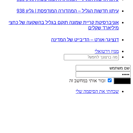
עיתון חדשות הגליל – המהדורה המודפסת | גליון 938
אוניברסיטת קריית שמונה תוקם בגליל בהשקעה של כחצי
מיליארד שקלים
דנציגר-אורט – הדיבייט של המדינה
מגזין וירטואלי
זכור אותי במחשב זה
שכחתי את הסיסמה שלי