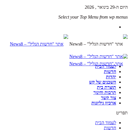
היום ה-29 בינואר , 2026
Select your Top Menu from wp menus
לעמוד הבית
חדשות
יהדות
השכנים של קש
תוצרת בית
תרבות וחינוך
צור קשר
ארכיון גיליונות
תפריט
לעמוד הבית
חדשות