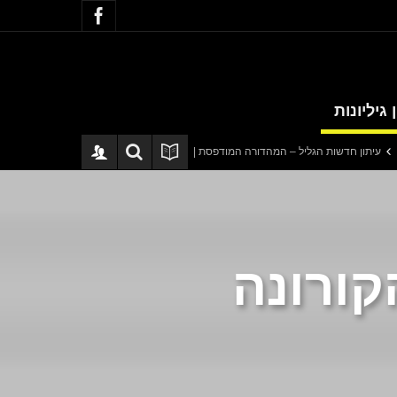
 גיליונות
ות הגליל – המהדורה המודפסת | גליון 940
סערה בתיק להנגהל: עבודות שירות בל
 הקורונה