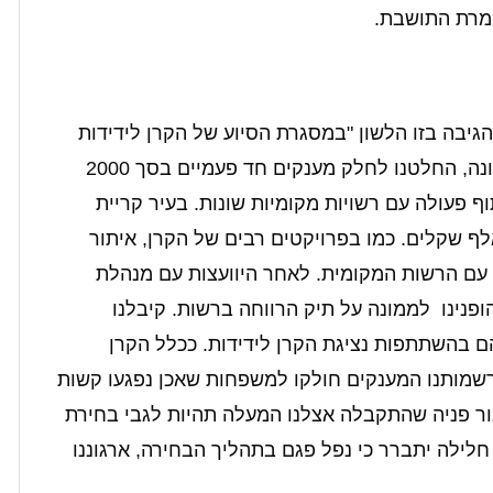
ומרת התושבת.
גיבה בזו הלשון "במסגרת הסיוע של הקרן לידידות
,לאזרחי ישראל שנפגעו כלכלית ממשבר הקורונה, החלטנו לחלק מענקים חד פעמיים בסך 2000
פעולה עם רשויות מקומיות שונות. בעיר קריית
ה הוקצו 80 מענקים בסך כולל של 160 אלף שקלים. כמו בפרויקטים רבים של הקרן, איתור
עם הרשות המקומית. לאחר היוועצות עם מנהלת
פנינו לממונה על תיק הרווחה ברשות. קיבלנו
 בהשתתפות נציגת הקרן לידידות. ככלל הקרן
רשמותנו המענקים חולקו למשפחות שאכן נפגעו קשות
 פניה שהתקבלה אצלנו המעלה תהיות לגבי בחירת
לילה יתברר כי נפל פגם בתהליך הבחירה, ארגוננו