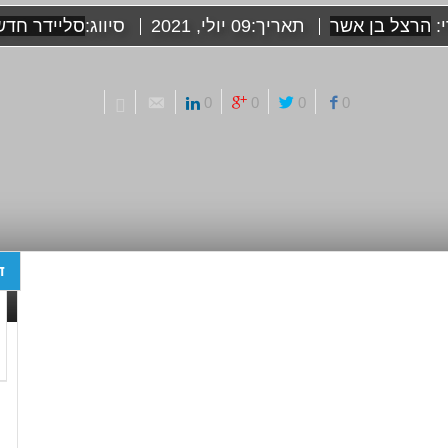
י:
הרצל בן אשר
תאריך:
09 יולי, 2021
סיווג:
סליידר חדש
0
0
0
0
ד