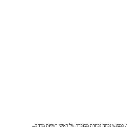
 במפגש נכחה נבחרת מכובדת של ראשי רשויות מרחב...