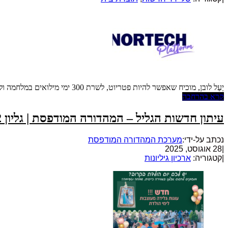
יַעַל לובן, מוכיח שאפשר להיות פטריוט, לשרת 300 ימי מילואים במלחמה ולעשות הייטק שיסחוף את האזור * יחד עם שותפתו, שרון גולדברט הם עשו את הבלתי ייאמן, המריצו את הפלטפורמה לר...
קרא בהרחבה
עיתון חדשות הגליל – המהדורה המודפסת | גליון 922
נכתב על-ידי:
מערכת המהדורה המודפסת
|
28 אוגוסט, 2025
|
קטגוריה:
ארכיון גיליונות