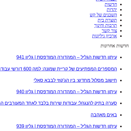
חדשות
יהדות
השכנים של קש
תוצרת בית
תרבות וחינוך
צור קשר
ארכיון גיליונות
חדשות אחרונות
עיתון חדשות הגליל – המהדורה המודפסת | גליון 941
המספרים המפתיעים של קריית שמונה: למה 600 דורשי עבודה הם לא מה שחשבתם?
חישוב מסלול מחדש: בין הג'קוזי לבבא סאלי
עיתון חדשות הגליל – המהדורה המודפסת | גליון 940
סערה בתיק להנגהל: עבודות שירות בלבד לאחד המעורבים ה
באים מאהבה
עיתון חדשות הגליל – המהדורה המודפסת | גליון 939