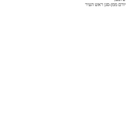
יורם ממן-סגן ראש העיר