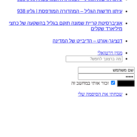
עיתון חדשות הגליל – המהדורה המודפסת | גליון 938
אוניברסיטת קריית שמונה תוקם בגליל בהשקעה של כחצי
מיליארד שקלים
דנציגר-אורט – הדיבייט של המדינה
מגזין וירטואלי
זכור אותי במחשב זה
שכחתי את הסיסמה שלי