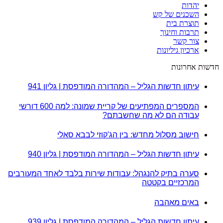
יהדות
השכנים של קש
תוצרת בית
תרבות וחינוך
צור קשר
ארכיון גיליונות
חדשות אחרונות
עיתון חדשות הגליל – המהדורה המודפסת | גליון 941
המספרים המפתיעים של קריית שמונה: למה 600 דורשי
עבודה הם לא מה שחשבתם?
חישוב מסלול מחדש: בין הג'קוזי לבבא סאלי
עיתון חדשות הגליל – המהדורה המודפסת | גליון 940
סערה בתיק להנגהל: עבודות שירות בלבד לאחד המעורבים
המרכזיים בקטטה
באים מאהבה
עיתון חדשות הגליל – המהדורה המודפסת | גליון 939