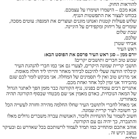
להוראות החוק.
אנא מכם – הישמרו ושימרו על עצמכם.
בכוחנו לעצור את התפשטות הנגיף.
שלוש פעולות קטנות ואנחנו מוגנים ועוצרים את המגפה: עוטים מסכה,
שומרים על ריחוק ומקפידים על היגיינה.
שבת שלום
שלכם,
אביחי שטרן
ראש העיר
יורם ממן – סגן ראש העיר פרסם את הפוסט הבא:
שבוע טוב חברים ותושבים יקרים!
תושבי קריית שמונה היקרים, לצערי גם אני כמו חברי להנהגת העיר
קיבלתי הודעה שעלי להיכנס לבידוד מאחר והייתי ליד חולה מאומת.
אני מרגיש טוב ואין לי תסמינים של המחלה. אני מבקש לומר לכם שגם
מהבידוד אני זמין לכל אחד ואחת מכם.
אתגרים רבים עומדים בפנינו, נגיף הקורונה כבר מזמן הפך לאתגר הגדול
של המאה הנוכחית, כאדם מאמין אני שם מבטחי שבסוף הקורונה תהיה
מאחורינו.
אני מאחל לחברי ולתושבי העיר שחלו החלמה מהירה וחזרה לעשייה הכל
כך חשובה לעיר קריית שמונה.
חשוב לשמור על ההנחיות ולזכור, האנושות עברה משברים גדולים מאלו
והתגברה, כך יהיה גם עם הקורונה.
אוהב אתכם ומתחייב כמו תמיד לעמוד לרשותכם בכל שאדרש גם ובעיקר
במצב רגיש זה .
שלכם,