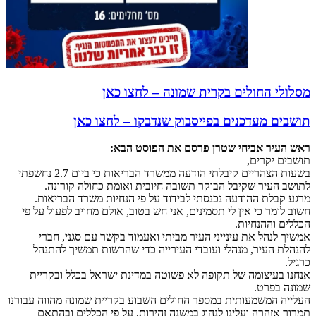
מסלולי החולים בקרית שמונה – לחצו כאן
תושבים מעדכנים בפייסבוק שנדבקו – לחצו כאן
ראש העיר אביחי שטרן פרסם את הפוסט הבא:
תושבים יקרים,
בשעות הצהריים קיבלתי הודעה ממשרד הבריאות כי ביום 2.7 נחשפתי
לתושב העיר שקיבל הבוקר תשובה חיובית ואומת כחולה קורונה.
מרגע קבלת ההודעה נכנסתי לבידוד על פי הנחיות משרד הבריאות.
חשוב לומר כי אין לי תסמינים, אני חש בטוב, אולם מחויב לפעול על פי
הכללים וההנחיות.
אמשיך לנהל את עינייני העיר מביתי ואעמוד בקשר עם סגני, חברי
להנהלת העיר, מנהלי ועובדי העירייה כדי שהרשות תמשיך להתנהל
כרגיל.
אנחנו בעיצומה של תקופה לא פשוטה במדינת ישראל בכלל ובקריית
שמונה בפרט.
העלייה המשמעותית במספר החולים השבוע בקריית שמונה מהווה עבורנו
תמרור אזהרה ועלינו לנהוג במשנה זהירות, על פי הכללים ובהתאם