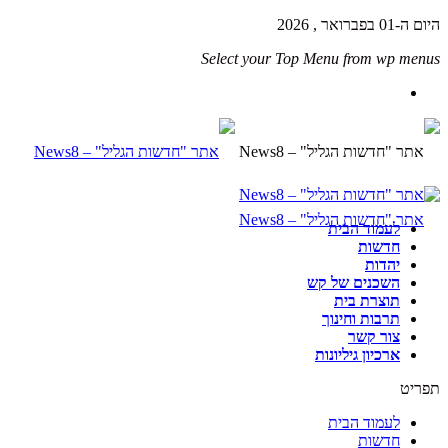
היום ה-01 בפברואר , 2026
Select your Top Menu from wp menus
לעמוד הבית
חדשות
יהדות
השכנים של קש
תוצרת בית
תרבות וחינוך
צור קשר
ארכיון גיליונות
תפריט
לעמוד הבית
חדשות