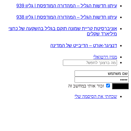
עיתון חדשות הגליל – המהדורה המודפסת | גליון 939
עיתון חדשות הגליל – המהדורה המודפסת | גליון 938
אוניברסיטת קריית שמונה תוקם בגליל בהשקעה של כחצי
מיליארד שקלים
דנציגר-אורט – הדיבייט של המדינה
מגזין וירטואלי
זכור אותי במחשב זה
שכחתי את הסיסמה שלי