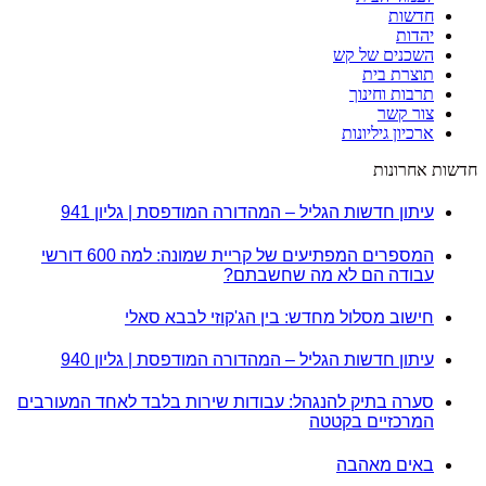
חדשות
יהדות
השכנים של קש
תוצרת בית
תרבות וחינוך
צור קשר
ארכיון גיליונות
חדשות אחרונות
עיתון חדשות הגליל – המהדורה המודפסת | גליון 941
המספרים המפתיעים של קריית שמונה: למה 600 דורשי
עבודה הם לא מה שחשבתם?
חישוב מסלול מחדש: בין הג'קוזי לבבא סאלי
עיתון חדשות הגליל – המהדורה המודפסת | גליון 940
סערה בתיק להנגהל: עבודות שירות בלבד לאחד המעורבים
המרכזיים בקטטה
באים מאהבה