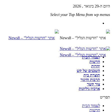
היום ה-29 בינואר , 2026
Select your Top Menu from wp menus
לעמוד הבית
חדשות
יהדות
השכנים של קש
תוצרת בית
תרבות וחינוך
צור קשר
ארכיון גיליונות
תפריט
לעמוד הבית
חדשות