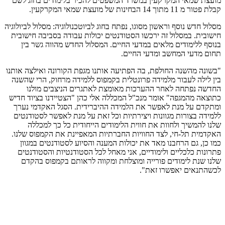
מועצת שמאי המקרקעין במשרד המשפטים להכיר בלימודים בחוג לשם
קבלת פטור מ 11 מתוך 14 הבחינות של מועצת שמאי המקרקעין.
מסלול חדש נוסף וראשון מסוגו, נפתח בחוג לביוטכנולוגיה: מסלול לביולוגיה
חישובית. במסלול זה ירכשו הסטודנטים יכולות עבודה בסביבה חישובית
בנוסף ללימודים מלאים במדעי החיים. המסלול החדש מהווה גשר בין
תחום מדעי המחשב ומדעי החיים.
"בשונה מהשנה החולפת, בה הפתיעה אותנו מגפת הקורונה ואילצה אותנו
בין לילה לעבור מלמידה פרונטלית בקמפוס ללמידה מרחוק, הרי שהשנה
החדשה נפתחה לאחר ההערכות מאומצת לאתגרים הניצבים מולנו
כתוצאה מהמגפה" אומר מנכ"ל המכללה אלי כהן "הצטיידנו בציוד חדיש
ומתקדם על מנת לאפשר את הלמידה ההיברידית. הסגל האקדמי נערך
ללמידה בצורות מגוונות ויצירתיות וכל זאת על מנת לאפשר לסטודנטים
שלנו להמשיך ולחוות את חווית הלימודים הייחודית כל כך למכללה
האקדמית תל-חי, לצד החוויות החברתיות המאפיינת את הקמפוס שלנו.
כמו כן, גם הרחבנו מאד את יכולות המענה והסיוע לסטודנטים במגוון
פתרונות כלכליים ולימודיים, אני מאחל לכל הסטודנטיות והסטודנטים
שלנו שנת לימודים פורייה ומוצלחת ומקווה לראותם בקמפוס בהקדם
לכשהתנאים יאפשרו זאת".