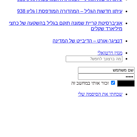
עיתון חדשות הגליל – המהדורה המודפסת | גליון 938
אוניברסיטת קריית שמונה תוקם בגליל בהשקעה של כחצי
מיליארד שקלים
דנציגר-אורט – הדיבייט של המדינה
מגזין וירטואלי
זכור אותי במחשב זה
שכחתי את הסיסמה שלי