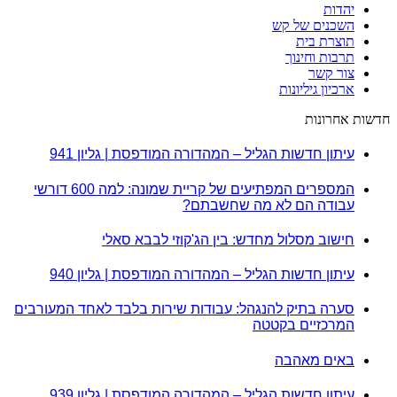
יהדות
השכנים של קש
תוצרת בית
תרבות וחינוך
צור קשר
ארכיון גיליונות
חדשות אחרונות
עיתון חדשות הגליל – המהדורה המודפסת | גליון 941
המספרים המפתיעים של קריית שמונה: למה 600 דורשי
עבודה הם לא מה שחשבתם?
חישוב מסלול מחדש: בין הג'קוזי לבבא סאלי
עיתון חדשות הגליל – המהדורה המודפסת | גליון 940
סערה בתיק להנגהל: עבודות שירות בלבד לאחד המעורבים
המרכזיים בקטטה
באים מאהבה
עיתון חדשות הגליל – המהדורה המודפסת | גליון 939