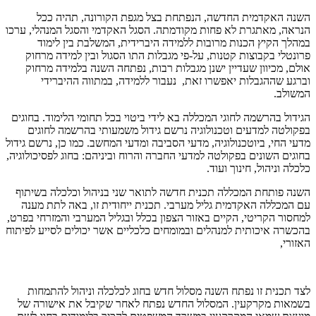
השנה האקדמית החדשה, הנפתחת בצל מגפת הקורונה, תהיה ככל
הנראה, מאתגרת לא פחות מקודמתה. הסגל האקדמי והסגל המנהלי, ערכו
במהלך הקיץ הכנות מרובות ללמידה היברידית, המשלבת בין לימוד
פרונטלי בקבוצות קטנות, על-פי מגבלות התו הסגול ובין למידה מרחוק
אולם, מכיוון שעדיין ישנן מגבלות רבות, נפתחה השנה בלמידה מרחוק
וברגע שההגבלות יאפשרו זאת, נעבור ללמידה, במתווה ההיברידי
המשולב.
הגידול בהרשמה לחוגי המכללה בא לידי ביטוי בכל תחומי הלימוד. בחוגים
בפקולטה למדעים וטכנולוגיה נרשם גידול משמעותי בהרשמה לחוגים
מדעי החי, ביוטכנולוגיה, מדעי הסביבה ומדעי המחשב. כמו כן, נרשם גידול
בחוגים השונים בפקולטה למדעי החברה והרוח וביניהם: בחוג לפסיכולוגיה,
כלכלה וניהול, חינוך ועוד.
השנה פותחת המכללה תכנית חדשה לתואר שני בניהול וכלכלה בשיתוף
עם המכללה האקדמית גליל מערבי. תכנית ייחודית זו, באה לתת מענה
למחסור הקריטי, הקיים באזור הצפון בכלל ובגליל המערבי והמזרחי בפרט,
בהכשרה איכותית למנהלים ובמומחים כלכליים אשר יכולים לסייע לפיתוח
האזורי,
לצד תכנית זו נפתח השנה מסלול חדש בחוג לכלכלה וניהול להתמחות
בשמאות מקרקעין. המסלול החדש נפתח לאחר שקיבל את אישורה של